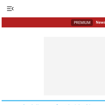

New
PREMIUM