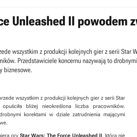
rce Unleashed II powodem 
ede wszystkim z produkcji kolejnych gier z serii Star W
wników. Przedstawiciele koncernu nazywają to drobnymi
y biznesowe.
rzede wszystkim z produkcji kolejnych gier z serii
Star
opuściła bliżej nieokreślona liczba pracowników.
drobnymi korektami w dziale zatrudnienia mającymi
owe.
mierą gry
Star Wars: The Force Unleashed II
, która nie