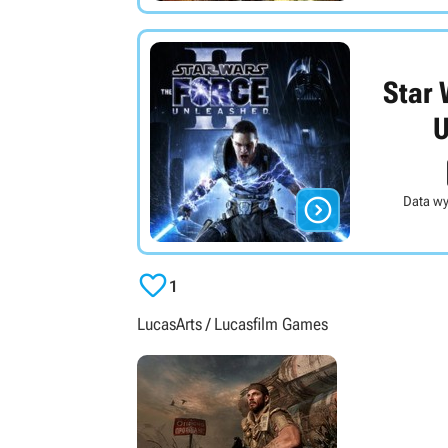
Star 
U

Data wy

1
LucasArts / Lucasfilm Games