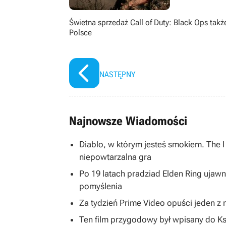
Świetna sprzedaż Call of Duty: Black Ops takż
Polsce
NASTĘPNY
Najnowsze Wiadomości
Diablo, w którym jesteś smokiem. The 
niepowtarzalna gra
Po 19 latach pradziad Elden Ring ujawni
pomyślenia
Za tydzień Prime Video opuści jeden z na
Ten film przygodowy był wpisany do K