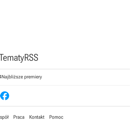
Tematy
RSS
4
Najbliższe premiery
spół
Praca
Kontakt
Pomoc