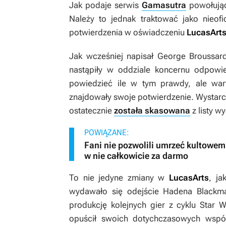
Jak podaje serwis
Gamasutra
powołując
Należy to jednak traktować jako nieofi
potwierdzenia w oświadczeniu
LucasArt
Jak wcześniej napisał George Broussar
nastąpiły w oddziale koncernu odpowie
powiedzieć ile w tym prawdy, ale war
znajdowały swoje potwierdzenie. Wysta
ostatecznie
została skasowana
z listy w
POWIĄZANE:
Fani nie pozwolili umrzeć kultowem
w nie całkowicie za darmo
To nie jedyne zmiany w
LucasArts
, ja
wydawało się odejście Hadena Black
produkcję kolejnych gier z cyklu
Star W
opuścił swoich dotychczasowych wsp