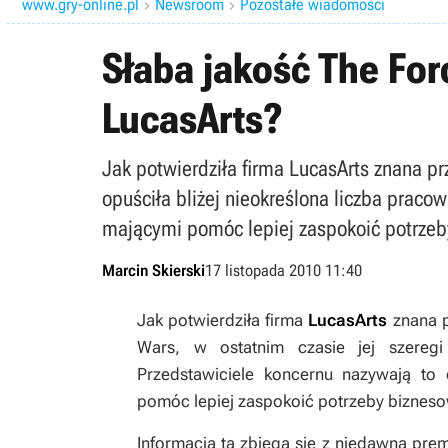
www.gry-online.pl
Newsroom
Pozostałe wiadomości


Słaba jakość The Fo
LucasArts?
Jak potwierdziła firma LucasArts znana prz
opuściła bliżej nieokreślona liczba praco
mającymi pomóc lepiej zaspokoić potrzeb
Marcin Skierski
17 listopada 2010 11:40
Jak potwierdziła firma
LucasArts
znana p
Wars
, w ostatnim czasie jej szeregi 
Przedstawiciele koncernu nazywają to 
pomóc lepiej zaspokoić potrzeby biznes
Informacja ta zbiega się z niedawną pre