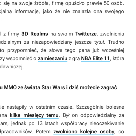
 się na swoje źródła, firmę opuściło prawie 50 osób.
cjalną informację, jako że nie znalazła ona swojego
s
.
d z firmy
3D Realms
na swoim
Twitterze
, zwolnienia
dzialnym za niezapowiedziany jeszcze tytuł. Trudno
to przypomnieć, że słowa tego pana już wcześniej
rczy wspomnieć o
zamieszaniu
z grą
NBA Elite 11
, która
ydawniczej.
u MMO ze świata Star Wars i dziś możecie zagrać
kie nastąpiły w ostatnim czasie. Szczególnie bolesne
mana
kilka miesięcy temu
. Był on odpowiedzialny za
ars
, jednak po 13 latach współpracy nieoczekiwanie
ółpracowników. Potem
zwolniono kolejne osoby
, co