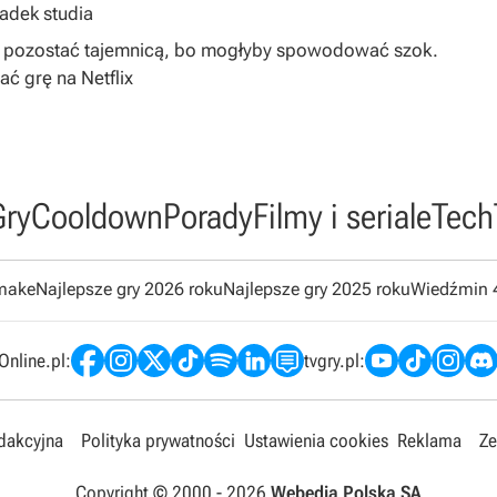
padek studia
ą pozostać tajemnicą, bo mogłyby spowodować szok.
 grę na Netflix
Gry
Cooldown
Porady
Filmy i seriale
Tech
emake
Najlepsze gry 2026 roku
Najlepsze gry 2025 roku
Wiedźmin 
nline.pl:
tvgry.pl:
edakcyjna
Polityka prywatności
Ustawienia cookies
Reklama
Ze
Copyright © 2000 -
2026
Webedia Polska SA