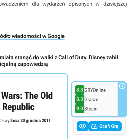
owadzeniem dla wydarzeń opisanych w dzisiejszej
ródło wiadomości w Google
iała stanąć do walki z Call of Duty. Disney zabił
ficjalną zapowiedzią

8.3
GRYOnline
 Wars: The Old
8.3
Gracze
Republic
9.0
Steam
ta wydania:
20 grudnia 2011


Oceń Grę