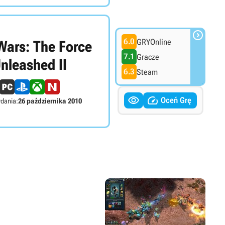

6.0
GRYOnline
Wars: The Force
7.1
Gracze
nleashed II
6.3
Steam


Oceń Grę
dania:
26 października 2010