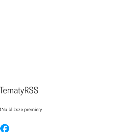
Tematy
RSS
4
Najbliższe premiery