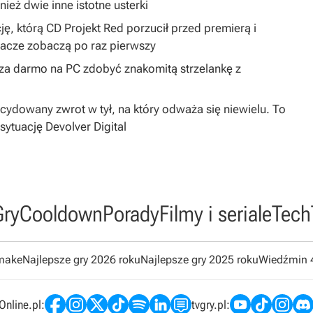
ież dwie inne istotne usterki
ję, którą CD Projekt Red porzucił przed premierą i
gracze zobaczą po raz pierwszy
y za darmo na PC zdobyć znakomitą strzelankę z
dowany zwrot w tył, na który odważa się niewielu. To
sytuację Devolver Digital
Gry
Cooldown
Porady
Filmy i seriale
Tech
emake
Najlepsze gry 2026 roku
Najlepsze gry 2025 roku
Wiedźmin 
nline.pl:
tvgry.pl: