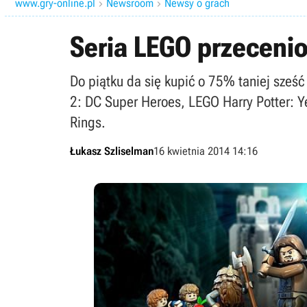
www.gry-online.pl
Newsroom
Newsy o grach


Seria LEGO przeceni
Do piątku da się kupić o 75% taniej sześ
2: DC Super Heroes, LEGO Harry Potter: Y
Rings.
Łukasz Szliselman
16 kwietnia 2014 14:16