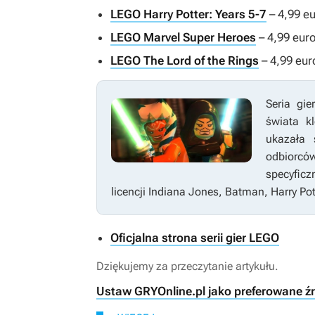
LEGO Harry Potter: Years 5-7
– 4,99 eu
LEGO Marvel Super Heroes
– 4,99 euro
LEGO The Lord of the Rings
– 4,99 euro
Seria gie
świata k
ukazała
odbiorcó
specyficz
licencji
Indiana Jones
,
Batman
,
Harry Pot
Oficjalna strona serii gier LEGO
Dziękujemy za przeczytanie artykułu.
Ustaw GRYOnline.pl jako preferowane ź