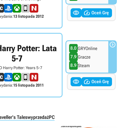


Oceń Grę
wydania:
13 listopada 2012

arry Potter: Lata
8.0
GRYOnline
5-7
7.9
Gracze
8.9
Steam
 Harry Potter: Years 5-7


Oceń Grę
wydania:
15 listopada 2011
veller's Tales
wyprzedaż
PC