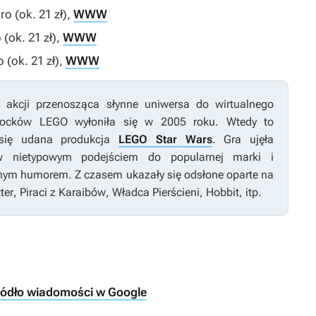
ro (ok. 21 zł),
WWW
 (ok. 21 zł),
WWW
 (ok. 21 zł),
WWW
r akcji przenosząca słynne uniwersa do wirtualnego
locków LEGO wyłoniła się w 2005 roku. Wtedy to
 się udana produkcja
LEGO Star Wars
. Gra ujęła
w nietypowym podejściem do popularnej marki i
nym humorem. Z czasem ukazały się odsłone oparte na
ter
,
Piraci z Karaibów
,
Władca Pierścieni
,
Hobbit
, itp.
ródło wiadomości w Google