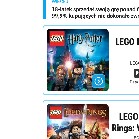
WIĘCEJ:
18-latek sprzedał swoją grę ponad 
99,9% kupujących nie dokonało zw
LEGO H
LEGO

Data
LEGO 
Rings: 
LEG