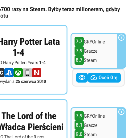
6700 razy na Steam. Byłby teraz milionerem, gdyby
rotu

arry Potter Lata
7.7
GRYOnline
1-4
7.9
Gracze
8.7
Steam
 Harry Potter: Years 1-4


Oceń Grę
 wydania:
25 czerwca 2010

The Lord of the
7.9
GRYOnline
Władca Pierścieni
8.1
Gracze
9.0
Steam
O The Lord of the Rings