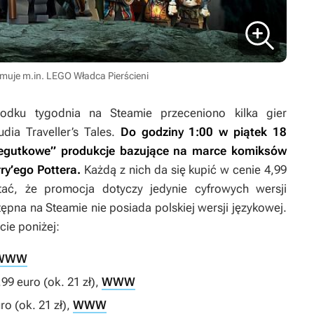
muje m.in. LEGO Władca Pierścieni
dku tygodnia na Steamie przeceniono kilka gier
dia Traveller’s Tales.
Do godziny 1:00 w piątek 18
legutkowe” produkcje bazujące na marce komiksów
ry’ego Pottera
.
Każdą z nich da się kupić w cenie 4,99
tać, że promocja dotyczy jedynie cyfrowych wersji
pna na Steamie nie posiada polskiej wersji językowej.
cie poniżej:
WWW
,99 euro (ok. 21 zł),
WWW
ro (ok. 21 zł),
WWW