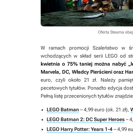
Oferta Steama obej
W ramach promocji Szaleństwo w śro
wchodzących w skład serii
LEGO
od stu
kwietnia o 75% taniej można nabyć „
Marvela, DC,
Władcy Pierścieni
oraz
Har
euro, czyli około 21 zł. Należy pamię
pecetowych tytułów. Ponadto edycja dostę
Pełną listę przecenionych tytułów znajdzie
LEGO Batman
– 4,99 euro (ok. 21 zł),
LEGO Batman 2: DC Super Heroes
– 4
LEGO Harry Potter: Years 1-4
– 4,99 eu