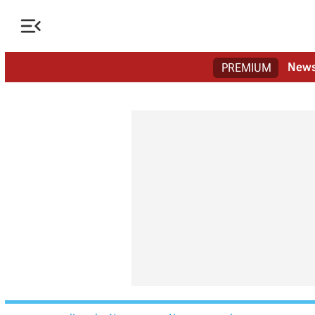

New
PREMIUM