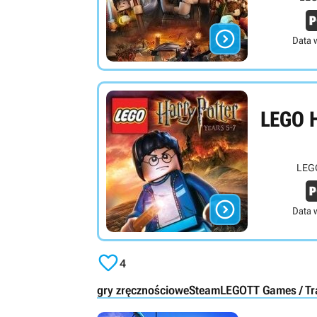

Data 
LEGO H
LEGO

Data 

4
gry zręcznościowe
Steam
LEGO
TT Games / Tra