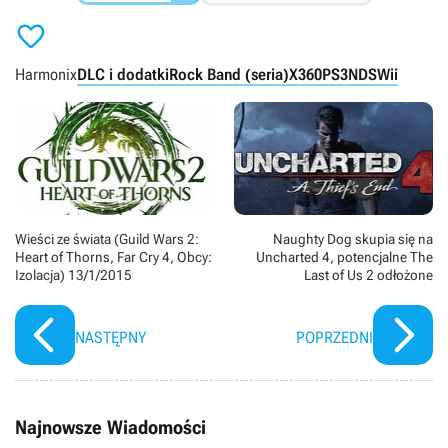

Harmonix
DLC i dodatki
Rock Band (seria)
X360
PS3
NDS
Wii
Wieści ze świata (Guild Wars 2:
Naughty Dog skupia się na
Heart of Thorns, Far Cry 4, Obcy:
Uncharted 4, potencjalne The
Izolacja) 13/1/2015
Last of Us 2 odłożone
NASTĘPNY
POPRZEDNI
Najnowsze Wiadomości