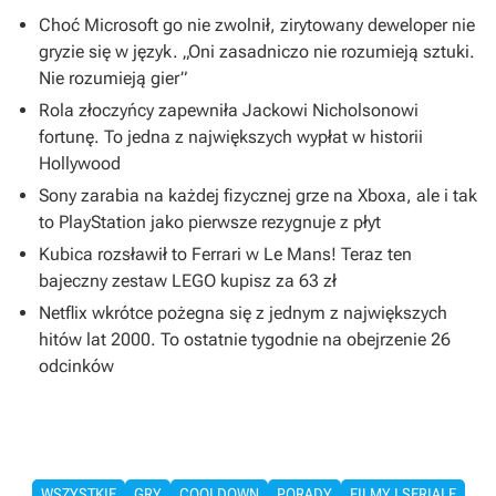
Choć Microsoft go nie zwolnił, zirytowany deweloper nie
gryzie się w język. „Oni zasadniczo nie rozumieją sztuki.
Nie rozumieją gier”
Rola złoczyńcy zapewniła Jackowi Nicholsonowi
fortunę. To jedna z największych wypłat w historii
Hollywood
Sony zarabia na każdej fizycznej grze na Xboxa, ale i tak
to PlayStation jako pierwsze rezygnuje z płyt
Kubica rozsławił to Ferrari w Le Mans! Teraz ten
bajeczny zestaw LEGO kupisz za 63 zł
Netflix wkrótce pożegna się z jednym z największych
hitów lat 2000. To ostatnie tygodnie na obejrzenie 26
odcinków
WSZYSTKIE
GRY
COOLDOWN
PORADY
FILMY I SERIALE