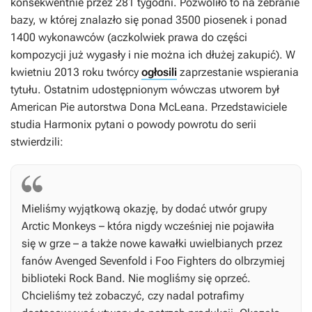
konsekwentnie przez 281 tygodni. Pozwoliło to na zebranie
bazy, w której znalazło się ponad 3500 piosenek i ponad
1400 wykonawców (aczkolwiek prawa do części
kompozycji już wygasły i nie można ich dłużej zakupić). W
kwietniu 2013 roku twórcy
ogłosili
zaprzestanie wspierania
tytułu. Ostatnim udostępnionym wówczas utworem był
American Pie
autorstwa Dona McLeana. Przedstawiciele
studia Harmonix pytani o powody powrotu do serii
stwierdzili:
Mieliśmy wyjątkową okazję, by dodać utwór grupy
Arctic Monkeys – która nigdy wcześniej nie pojawiła
się w grze – a także nowe kawałki uwielbianych przez
fanów Avenged Sevenfold i Foo Fighters do olbrzymiej
biblioteki
Rock Band
. Nie mogliśmy się oprzeć.
Chcieliśmy też zobaczyć, czy nadal potrafimy