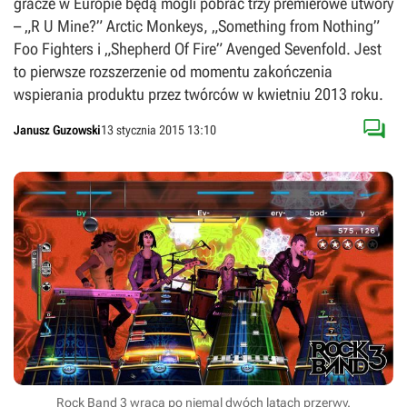
gracze w Europie będą mogli pobrać trzy premierowe utwory
– „R U Mine?” Arctic Monkeys, „Something from Nothing”
Foo Fighters i „Shepherd Of Fire” Avenged Sevenfold. Jest
to pierwsze rozszerzenie od momentu zakończenia
wspierania produktu przez twórców w kwietniu 2013 roku.

Janusz Guzowski
13 stycznia 2015 13:10
Rock Band 3 wraca po niemal dwóch latach przerwy.