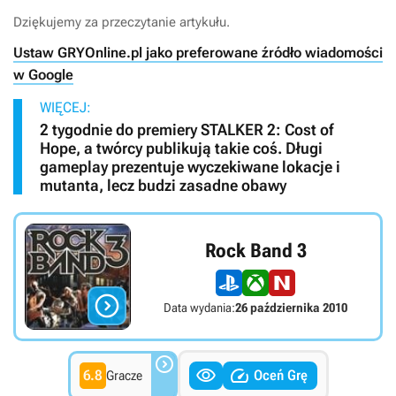
Dziękujemy za przeczytanie artykułu.
Ustaw GRYOnline.pl jako preferowane źródło wiadomości
w Google
WIĘCEJ:
2 tygodnie do premiery STALKER 2: Cost of
Hope, a twórcy publikują takie coś. Długi
gameplay prezentuje wyczekiwane lokacje i
mutanta, lecz budzi zasadne obawy
Rock Band 3

Data wydania:
26 października 2010



6.8
Oceń Grę
Gracze