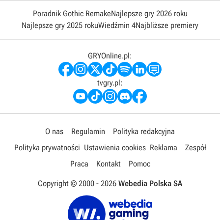
Poradnik Gothic Remake
Najlepsze gry 2026 roku
Najlepsze gry 2025 roku
Wiedźmin 4
Najbliższe premiery
GRYOnline.pl:
tvgry.pl:
O nas
Regulamin
Polityka redakcyjna
Polityka prywatności
Ustawienia cookies
Reklama
Zespół
Praca
Kontakt
Pomoc
Copyright © 2000 -
2026
Webedia Polska SA