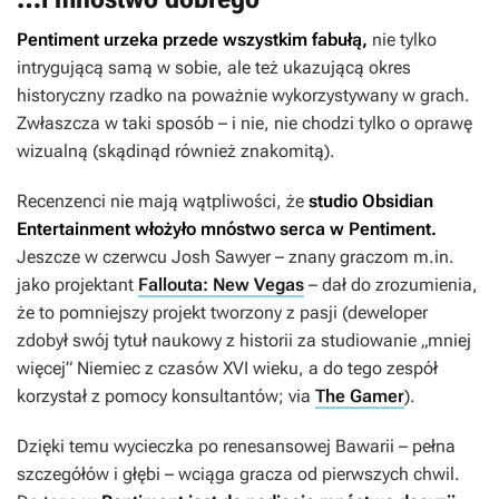
Pentiment
urzeka przede wszystkim fabułą,
nie tylko
intrygującą samą w sobie, ale też ukazującą okres
historyczny rzadko na poważnie wykorzystywany w grach.
Zwłaszcza w taki sposób – i nie, nie chodzi tylko o oprawę
wizualną (skądinąd również znakomitą).
Recenzenci nie mają wątpliwości, że
studio Obsidian
Entertainment włożyło mnóstwo serca w
Pentiment
.
Jeszcze w czerwcu Josh Sawyer – znany graczom m.in.
jako projektant
Fallouta: New Vegas
– dał do zrozumienia,
że to pomniejszy projekt tworzony z pasji (deweloper
zdobył swój tytuł naukowy z historii za studiowanie „mniej
więcej” Niemiec z czasów XVI wieku, a do tego zespół
korzystał z pomocy konsultantów; via
The Gamer
).
Dzięki temu wycieczka po renesansowej Bawarii – pełna
szczegółów i głębi – wciąga gracza od pierwszych chwil.