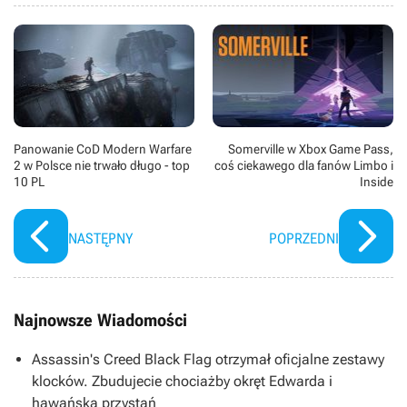
Panowanie CoD Modern Warfare
Somerville w Xbox Game Pass,
2 w Polsce nie trwało długo - top
coś ciekawego dla fanów Limbo i
10 PL
Inside
NASTĘPNY
POPRZEDNI
Najnowsze Wiadomości
Assassin's Creed Black Flag otrzymał oficjalne zestawy
klocków. Zbudujecie chociażby okręt Edwarda i
hawańską przystań