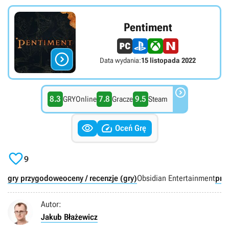
Pentiment

Data wydania:
15 listopada 2022

8.3
7.8
9.5
GRYOnline
Gracze
Steam


Oceń Grę

9
gry przygodowe
oceny / recenzje (gry)
Obsidian Entertainment
pre
Autor:
Jakub Błażewicz