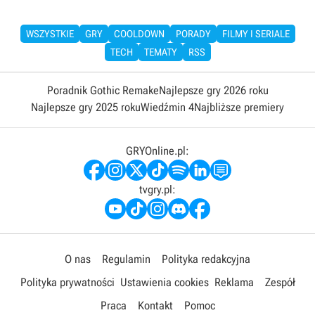
WSZYSTKIE
GRY
COOLDOWN
PORADY
FILMY I SERIALE
TECH
TEMATY
RSS
Poradnik Gothic Remake
Najlepsze gry 2026 roku
Najlepsze gry 2025 roku
Wiedźmin 4
Najbliższe premiery
GRYOnline.pl:
tvgry.pl:
O nas
Regulamin
Polityka redakcyjna
Polityka prywatności
Ustawienia cookies
Reklama
Zespół
Praca
Kontakt
Pomoc