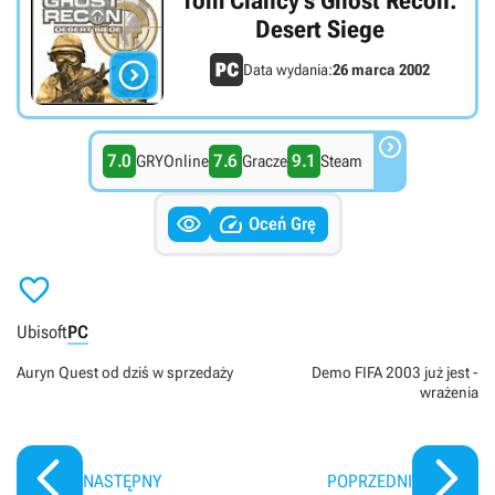
Tom Clancy's Ghost Recon:
Desert Siege

Data wydania:
26 marca 2002

7.0
7.6
9.1
GRYOnline
Gracze
Steam


Oceń Grę

Ubisoft
PC
Auryn Quest od dziś w sprzedaży
Demo FIFA 2003 już jest -
wrażenia
NASTĘPNY
POPRZEDNI