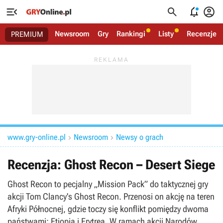




Newsroom
Gry
Rankingi
Listy
Recenzje
PREMIUM
www.gry-online.pl
Newsroom
Newsy o grach


Recenzja: Ghost Recon – Desert Siege
Ghost Recon to pecjalny „Mission Pack” do taktycznej gry
akcji Tom Clancy's Ghost Recon. Przenosi on akcję na teren
Afryki Północnej, gdzie toczy się konflikt pomiędzy dwoma
państwami: Etiopią i Erytreą. W ramach akcji Narodów