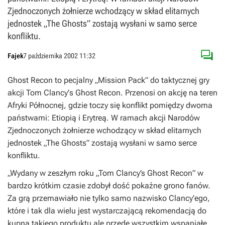
Zjednoczonych żołnierze wchodzący w skład elitarnych
jednostek „The Ghosts” zostają wysłani w samo serce
konfliktu.

Fajek
7 października 2002 11:32
Ghost Recon to pecjalny „Mission Pack” do taktycznej gry
akcji Tom Clancy's Ghost Recon. Przenosi on akcję na teren
Afryki Północnej, gdzie toczy się konflikt pomiędzy dwoma
państwami: Etiopią i Erytreą. W ramach akcji Narodów
Zjednoczonych żołnierze wchodzący w skład elitarnych
jednostek „The Ghosts” zostają wysłani w samo serce
konfliktu.
„
Wydany w zeszłym roku „Tom Clancy’s Ghost Recon” w
bardzo krótkim czasie zdobył dość pokaźne grono fanów.
Za grą przemawiało nie tylko samo nazwisko Clancy’ego,
które i tak dla wielu jest wystarczającą rekomendacją do
kupna takiego produktu ale przede wszystkim wspaniałe