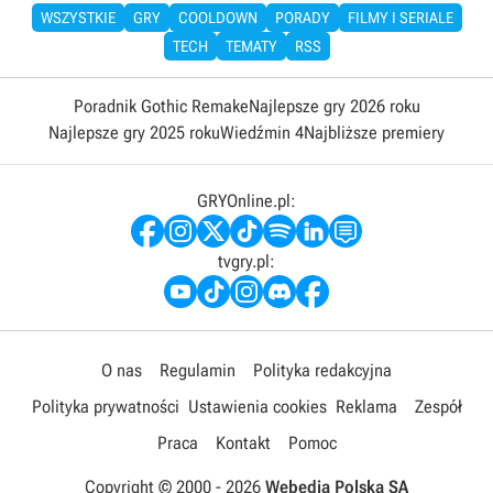
WSZYSTKIE
GRY
COOLDOWN
PORADY
FILMY I SERIALE
TECH
TEMATY
RSS
Poradnik Gothic Remake
Najlepsze gry 2026 roku
Najlepsze gry 2025 roku
Wiedźmin 4
Najbliższe premiery
GRYOnline.pl:
tvgry.pl:
O nas
Regulamin
Polityka redakcyjna
Polityka prywatności
Ustawienia cookies
Reklama
Zespół
Praca
Kontakt
Pomoc
Copyright © 2000 -
2026
Webedia Polska SA