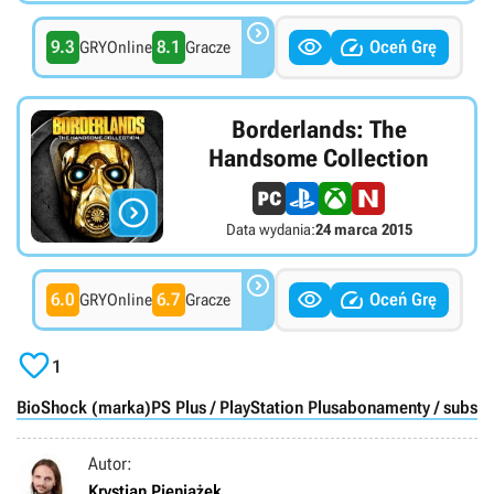



9.3
8.1
Oceń Grę
GRYOnline
Gracze
Borderlands: The
Handsome Collection

Data wydania:
24 marca 2015



6.0
6.7
Oceń Grę
GRYOnline
Gracze

1
BioShock (marka)
PS Plus / PlayStation Plus
abonamenty / subskr
Autor:
Krystian Pieniążek