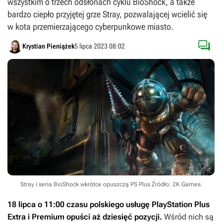
wszystkim o trzech odsłonach cyklu BioShock, a także
bardzo ciepło przyjętej grze Stray, pozwalającej wcielić się
w kota przemierzającego cyberpunkowe miasto.

Krystian Pieniążek
5 lipca 2023 08:02
Stray i seria BioShock wkrótce opuszczą PS Plus
Źródło: 2K Games
.
18 lipca o 11:00 czasu polskiego usługę PlayStation Plus
Extra i Premium opuści aż dziesięć pozycji.
Wśród nich są