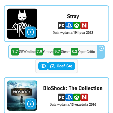
Stray

Data wydania:
19 lipca 2022

7.7
7.9
9.7
8.3
GRYOnline
Gracze
Steam
OpenCritic


Oceń Grę
BioShock: The Collection

Data wydania:
13 września 2016