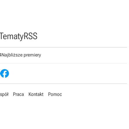
Tematy
RSS
4
Najbliższe premiery
spół
Praca
Kontakt
Pomoc