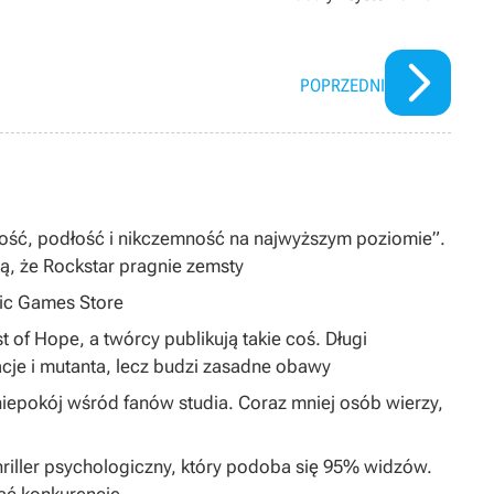
POPRZEDNI
iwość, podłość i nikczemność na najwyższym poziomie”.
zą, że Rockstar pragnie zemsty
pic Games Store
 of Hope, a twórcy publikują takie coś. Długi
cje i mutanta, lecz budzi zasadne obawy
epokój wśród fanów studia. Coraz mniej osób wierzy,
hriller psychologiczny, który podoba się 95% widzów.