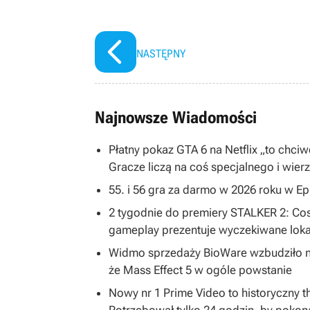
NASTĘPNY
Najnowsze Wiadomości
Płatny pokaz GTA 6 na Netflix „to chc
Gracze liczą na coś specjalnego i wier
55. i 56 gra za darmo w 2026 roku w E
2 tygodnie do premiery STALKER 2: Cost
gameplay prezentuje wyczekiwane loka
Widmo sprzedaży BioWare wzbudziło ni
że Mass Effect 5 w ogóle powstanie
Nowy nr 1 Prime Video to historyczny t