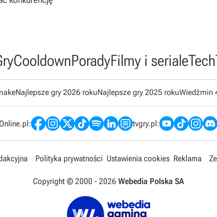
ać konkurencję
Gry
Cooldown
Porady
Filmy i seriale
Tech
emake
Najlepsze gry 2026 roku
Najlepsze gry 2025 roku
Wiedźmin 
nline.pl:
tvgry.pl:
edakcyjna
Polityka prywatności
Ustawienia cookies
Reklama
Ze
Copyright © 2000 -
2026
Webedia Polska SA