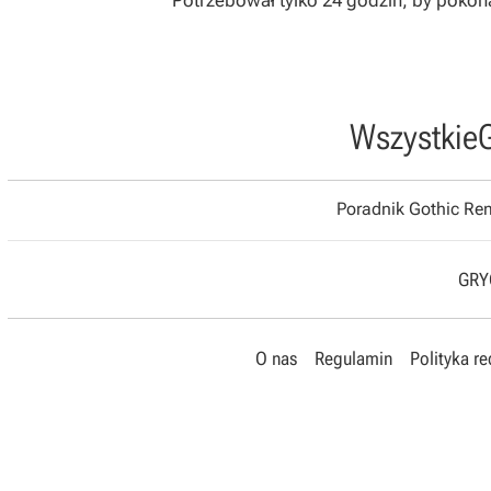
Potrzebował tylko 24 godzin, by pokon
Wszystkie
Poradnik Gothic R
GRYO
O nas
Regulamin
Polityka r