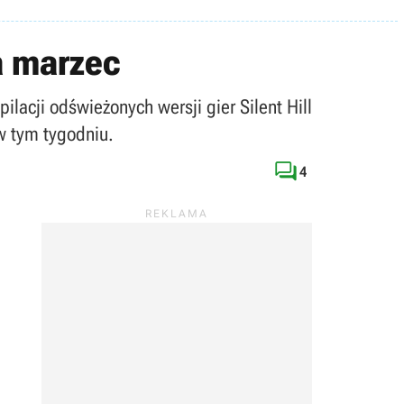
na marzec
ilacji odświeżonych wersji gier Silent Hill
w tym tygodniu.

4