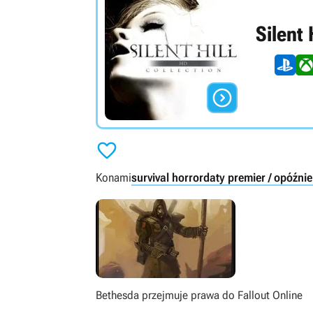
Silent 


Konami
survival horror
daty premier / opóźnie
Bethesda przejmuje prawa do Fallout Online