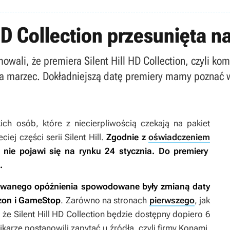
 HD Collection przesunięta 
ali, że premiera Silent Hill HD Collection, czyli komp
na na marzec. Dokładniejszą datę premiery mamy poznać 
ch osób, które z niecierpliwością czekają na pakiet
eciej części serii
Silent Hill
.
Zgodnie z
oświadczeniem
nie pojawi się na rynku 24 stycznia. Do premiery
.
iewanego opóźnienia spowodowane były zmianą daty
azon i GameStop
. Zarówno na stronach
pierwszego
, jak
, że
Silent Hill HD Collection
będzie dostępny dopiero 6
ikarze postanowili zapytać u źródła, czyli firmy Konami,