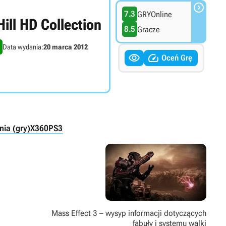

7.3
GRYOnline
Hill HD Collection
8.5
Gracze
Data wydania:
20 marca 2012


Oceń Grę
nia (gry)
X360
PS3
Mass Effect 3 – wysyp informacji dotyczących
fabuły i systemu walki