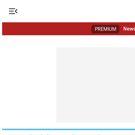

New
PREMIUM