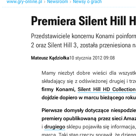
www.gry-online.pl
Newsroom
Newsy o grach


Premiera Silent Hill
Przedstawiciele koncernu Konami poinformow
2 oraz Silent Hill 3, została przeniesio
Mateusz Kądziołka
10 stycznia 2012 09:08
Mamy niezbyt dobre wieści dla wszystki
składający się z odświeżonej drugiej i trz
firmy Konami,
Silent Hill HD Collection
dojdzie dopiero w marcu bieżącego roku
Pierwsze domysły dotyczące niespodz
premiery opublikowaną przez sieci Am
i
drugiego
sklepu pojawiła się informacja
marca. Taki stan rzeczy sprawił, że dzienn