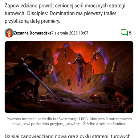
Zapowiedziano powrót cenionej serii mrocznych strategii
turowych. Disciples: Domination ma pierwszy trailer i
przybliżoną datę premiery.

5
Zuzanna Domeradzka
7 sierpnia 2025 19:07
Powraca mroczna seria dla fanów strategii i RPG. Disciples 5 potrzebowało
nowej krwi po średnio przyjętej „czwórce”
Źródło: Artefacts Studios
.
Dzisiaj zapowiedziano nową grę z cyklu strategii turowych