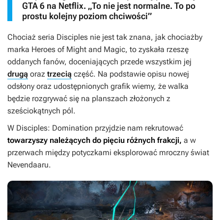
GTA 6 na Netflix. „To nie jest normalne. To po
prostu kolejny poziom chciwości”
Chociaż seria
Disciples
nie jest tak znana, jak chociażby
marka
Heroes of Might and Magic
, to zyskała rzeszę
oddanych fanów, doceniających przede wszystkim jej
drugą
oraz
trzecią
część. Na podstawie opisu nowej
odsłony oraz udostępnionych grafik wiemy, że walka
będzie rozgrywać się na planszach złożonych z
sześciokątnych pól.
W
Disciples: Domination
przyjdzie nam rekrutować
towarzyszy należących do pięciu różnych frakcji,
a w
przerwach między potyczkami eksplorować mroczny świat
Nevendaaru.