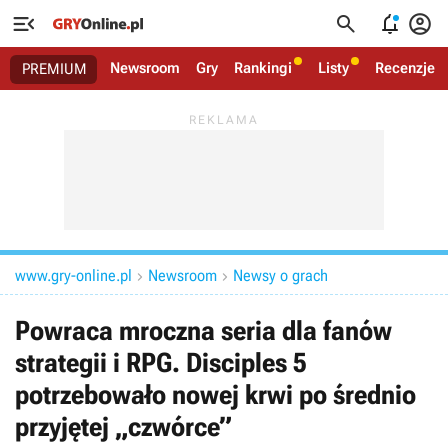




Newsroom
Gry
Rankingi
Listy
Recenzje
PREMIUM
www.gry-online.pl
Newsroom
Newsy o grach


Powraca mroczna seria dla fanów
strategii i RPG. Disciples 5
potrzebowało nowej krwi po średnio
przyjętej „czwórce”