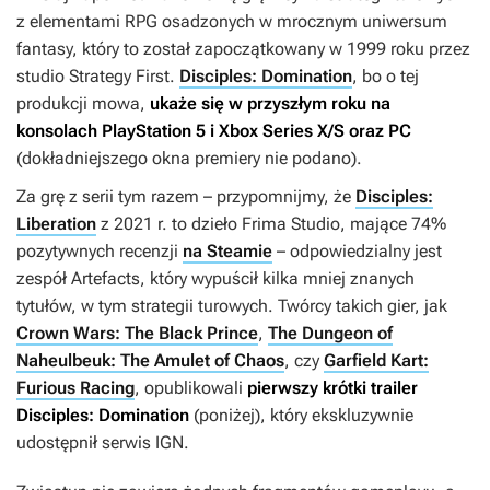
z elementami RPG osadzonych w mrocznym uniwersum
fantasy, który to został zapoczątkowany w 1999 roku przez
studio Strategy First.
Disciples: Domination
, bo o tej
produkcji mowa,
ukaże się w przyszłym roku na
konsolach PlayStation 5 i Xbox Series X/S oraz PC
(dokładniejszego okna premiery nie podano).
Za grę z serii tym razem – przypomnijmy, że
Disciples:
Liberation
z 2021 r. to dzieło Frima Studio, mające 74%
pozytywnych recenzji
na Steamie
– odpowiedzialny jest
zespół Artefacts, który wypuścił kilka mniej znanych
tytułów, w tym strategii turowych. Twórcy takich gier, jak
Crown Wars: The Black Prince
,
The Dungeon of
Naheulbeuk: The Amulet of Chaos
, czy
Garfield Kart:
Furious Racing
, opublikowali
pierwszy krótki traile
r
Disciples: Domination
(poniżej), który ekskluzywnie
udostępnił serwis IGN.