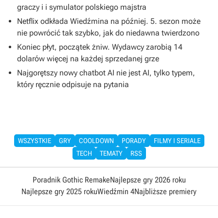
graczy i i symulator polskiego majstra
Netflix odkłada Wiedźmina na później. 5. sezon może
nie powrócić tak szybko, jak do niedawna twierdzono
Koniec płyt, początek żniw. Wydawcy zarobią 14
dolarów więcej na każdej sprzedanej grze
Najgorętszy nowy chatbot AI nie jest AI, tylko typem,
który ręcznie odpisuje na pytania
WSZYSTKIE
GRY
COOLDOWN
PORADY
FILMY I SERIALE
TECH
TEMATY
RSS
Poradnik Gothic Remake
Najlepsze gry 2026 roku
Najlepsze gry 2025 roku
Wiedźmin 4
Najbliższe premiery