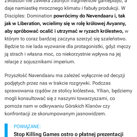
Zwiastun nie zawiera żadnych fragmentów gameplayu, a
daje namiastkę mrocznego klimatu i fabuły produkcji. W
Disciples: Domination
powrócimy do Nevendaaru i, tak
jak w
Liberation
, wcielimy się w rolę królowej Avyanny,
aby spróbować ocalić i utrzymać w ryzach królestwo,
w
którym to coraz bardziej zaczyna szerzyć się szaleństwo.
Będzie to nie lada wyzwanie dla protagonistki, gdyż męczy
ją strach i własna moc, co niekorzystnie wpływa na jej
relacje z sojusznikami imperium.
Przyszłość Navendaaru ma zależeć wyłącznie od decyzji
podjętych przez nas w trakcie rozgrywki. Podczas
sprawowania rządów ze stolicy królestwa, Yllian, będziemy
mogli konsultować się z naszymi towarzyszami, co
pomoże nam w odkrywaniu Górskich Klanów czy
konfrontacji ze skorumpowanym jasnowidzem.
POWIĄZANE:
Stop Killing Games ostro o płatnej prezentacji