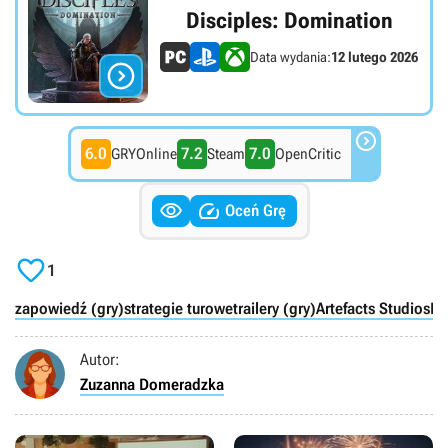
Disciples: Domination
Data wydania:
12 lutego 2026


6.0
7.2
7.0
GRYOnline
Steam
OpenCritic


Oceń Grę

1
zapowiedź (gry)
strategie turowe
trailery (gry)
Artefacts Studios
P
Autor:
Zuzanna Domeradzka