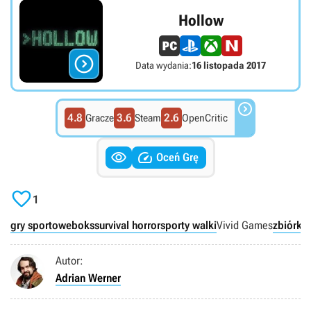
Hollow

Data wydania:
16 listopada 2017

4.8
3.6
2.6
Gracze
Steam
OpenCritic


Oceń Grę

1
gry sportowe
boks
survival horror
sporty walki
Vivid Games
zbiórki 
Autor:
Adrian Werner