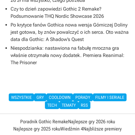
26 zł ma wszystko, czego potrzeba
Czy to dzień zapowiedzi Gothic 2 Remake?
Podsumowanie THQ Nordic Showcase 2026
Po krytyce fanów Gothica nowa wersja Górniczej Doliny
jest gotowa, by znów powalczyć o ich serca. Oto ważna
data dla Gothic: A Shadow’s Quest
Niespodzianka: nastawiona na fabułę mroczna gra
właśnie otrzymała nowy dodatek. Premiera Reanimal:
The Prisoner
WSZYSTKIE
GRY
COOLDOWN
PORADY
FILMY I SERIALE
TECH
TEMATY
RSS
Poradnik Gothic Remake
Najlepsze gry 2026 roku
Najlepsze gry 2025 roku
Wiedźmin 4
Najbliższe premiery