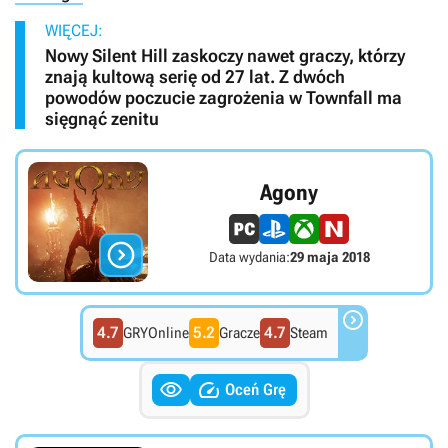
WIĘCEJ:
Nowy Silent Hill zaskoczy nawet graczy, którzy
znają kultową serię od 27 lat. Z dwóch
powodów poczucie zagrożenia w Townfall ma
sięgnąć zenitu
Agony

Data wydania:
29 maja 2018

4.7
5.2
4.7
GRYOnline
Gracze
Steam


Oceń Grę