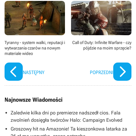
Tyranny - system walki, reputacji i
Call of Duty: Infinite Warfare - czy
wytwarzania czarów na nowym
pójdzie na moim sprzęcie?
materiale wideo
NASTĘPNY
POPRZEDNI
Najnowsze Wiadomości
Zaledwie kilka dni po premierze nadszedł cios. Fala
zwolnień dosięgła twórców Halo: Campaign Evolved
Groszowy hit na Amazonie! Ta kieszonkowa latarka za