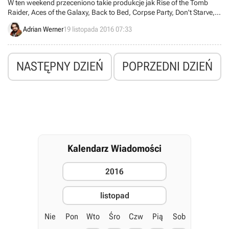
W ten weekend przeceniono takie produkcje jak Rise of the Tomb
Raider, Aces of the Galaxy, Back to Bed, Corpse Party, Don't Starve,
Door Kickers, DuckTales Remastered, Invisible, Inc., Prison Architect,
Adrian Werner
19 listopada 2016 07:33
Tension oraz serie The Legend of Heroes, Avadon i Ys. Dostępnych
jest też kilka godnych uwagi tanich paczek.
NASTĘPNY DZIEŃ
POPRZEDNI DZIEŃ
Kalendarz Wiadomości
2016
listopad
Nie
Pon
Wto
Śro
Czw
Pią
Sob