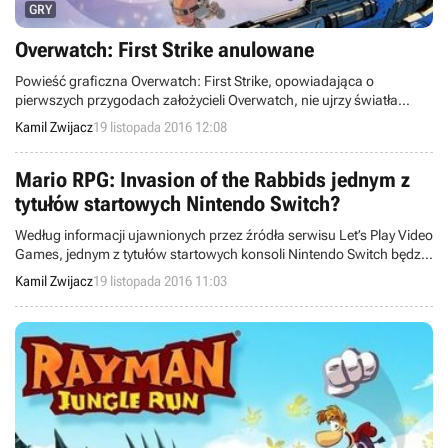
GRY
Overwatch: First Strike anulowane
Powieść graficzna Overwatch: First Strike, opowiadająca o
pierwszych przygodach założycieli Overwatch, nie ujrzy światła
dziennego, gdyż firma Blizzard Entertainment zdecydowała się
Kamil Zwijacz
19 listopada 2016 12:08
poprowadzić fabułę w innym kierunku.
Mario RPG: Invasion of the Rabbids jednym z
tytułów startowych Nintendo Switch?
Według informacji ujawnionych przez źródła serwisu Let’s Play Video
Games, jednym z tytułów startowych konsoli Nintendo Switch będzie
turowe RPG Mario RPG: Invasion of the Rabbids, w którym szalone
Kamil Zwijacz
19 listopada 2016 11:03
kórliki nawiedzą świat Mario.