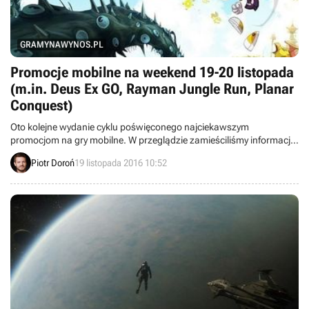
GRAMYNAWYNOS.PL
Promocje mobilne na weekend 19-20 listopada
(m.in. Deus Ex GO, Rayman Jungle Run, Planar
Conquest)
Oto kolejne wydanie cyklu poświęconego najciekawszym
promocjom na gry mobilne. W przeglądzie zamieściliśmy informacje
o przecenach takich tytułów jak Deus Ex GO, Rayman Jungle Run,
Piotr Doroń
19 listopada 2016 10:52
Planar Conquest, Raiden Legacy, The School: White Day, Battlefleet
Gothic: Leviathan i Anodyne.