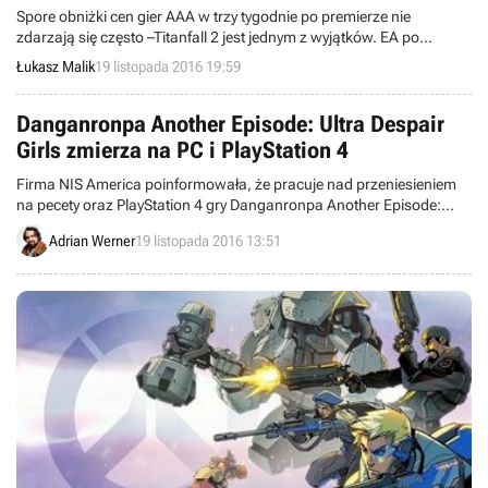
Spore obniżki cen gier AAA w trzy tygodnie po premierze nie
zdarzają się często –Titanfall 2 jest jednym z wyjątków. EA po
ogłoszeniu braku przepustki sezonowej i wsparcia w postaci
Łukasz Malik
19 listopada 2016 19:59
darmowych map, próbuje uratować sprzedaż gry wydanej w bardzo
niefortunnym okresie.
Danganronpa Another Episode: Ultra Despair
Girls zmierza na PC i PlayStation 4
Firma NIS America poinformowała, że pracuje nad przeniesieniem
na pecety oraz PlayStation 4 gry Danganronpa Another Episode:
Ultra Despair Girls, czyli strzelankowego spin-offa popularnej
Adrian Werner
19 listopada 2016 13:51
przygodówkowej serii, który zadebiutował dwa lata temu na
PlayStation Vita.