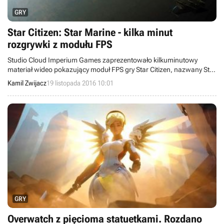
GRY
Star Citizen: Star Marine - kilka minut
rozgrywki z modułu FPS
Studio Cloud Imperium Games zaprezentowało kilkuminutowy
materiał wideo pokazujący moduł FPS gry Star Citizen, nazwany Star
Marine. Ponadto w serwisie Twitch przeprowadzono transmisję z
Kamil Zwijacz
19 listopada 2016 10:01
okazji czwartej rocznicy zbiórki pieniędzy w serwisie Kickstarter.
GRY
Overwatch z pięcioma statuetkami. Rozdano