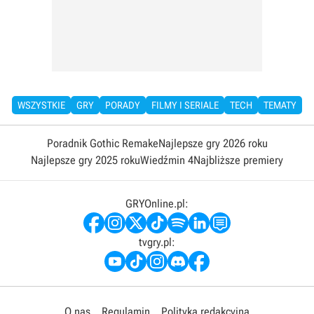
WSZYSTKIE
GRY
PORADY
FILMY I SERIALE
TECH
TEMATY
Poradnik Gothic Remake
Najlepsze gry 2026 roku
Najlepsze gry 2025 roku
Wiedźmin 4
Najbliższe premiery
GRYOnline.pl:
tvgry.pl:
O nas
Regulamin
Polityka redakcyjna