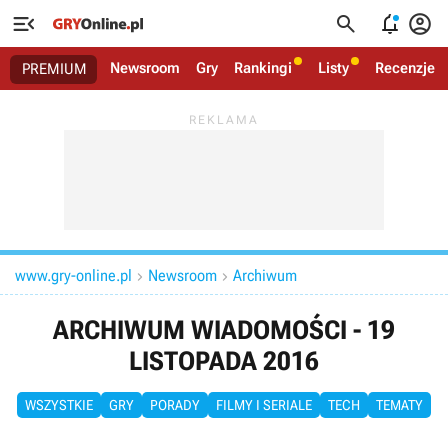




Newsroom
Gry
Rankingi
Listy
Recenzje
PREMIUM
www.gry-online.pl
Newsroom
Archiwum


ARCHIWUM WIADOMOŚCI - 19
LISTOPADA 2016
WSZYSTKIE
GRY
PORADY
FILMY I SERIALE
TECH
TEMATY