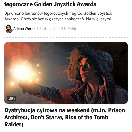
tegoroczne Golden Joystick Awards
Ujawniono laureatów tegorocznych nagród Golden Joystick
Awards. Obyło się bez większych zaskoczeń. Największymi
zwycięzcami plebiscytu okazały się gry Overwatch i Dark Souls III
Adrian Werner
19 listopada 2016 09:55
oraz dodatek Wiedźmin 3: Krew i wino.
GRY
Dystrybucja cyfrowa na weekend (m.in. Prison
Architect, Don't Starve, Rise of the Tomb
Raider)