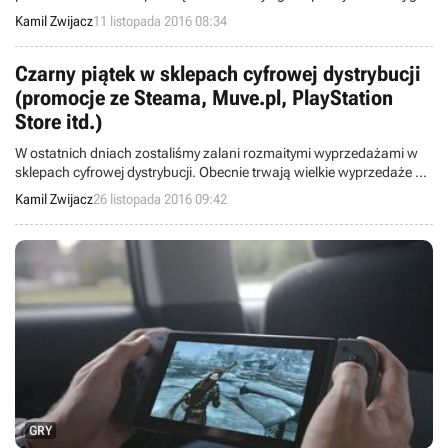
DiRT 3: Complete Edition. Musicie się jednak śpieszyć, gdyż
Kamil Zwijacz
11 listopada 2016 08:34
promocja potrwa tylko do jutra.
Czarny piątek w sklepach cyfrowej dystrybucji
(promocje ze Steama, Muve.pl, PlayStation
Store itd.)
W ostatnich dniach zostaliśmy zalani rozmaitymi wyprzedażami w
sklepach cyfrowej dystrybucji. Obecnie trwają wielkie wyprzedaże na
Steamie, Origin, Muve.pl, PlayStation Store, Xbox Games i wielu
Kamil Zwijacz
26 listopada 2016 09:42
innych. By ułatwić Wam nieco wydawanie pieniędzy, postanowiliśmy
zebrać w jednym miejscu najciekawsze promocje.
GRY