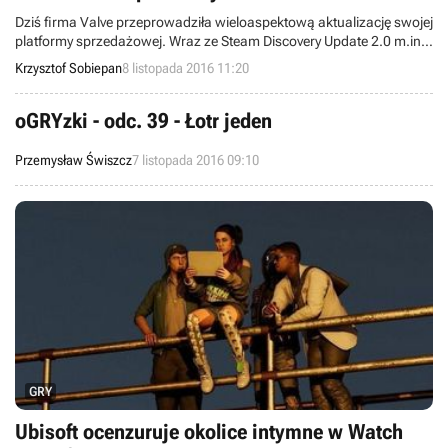
Dziś firma Valve przeprowadziła wieloaspektową aktualizację swojej
platformy sprzedażowej. Wraz ze Steam Discovery Update 2.0 m.in.
ulepszono funkcjonalność sklepu, zwiększono poziom
Krzysztof Sobiepan
8 listopada 2016 11:20
personalizacji oferty oraz poprawiono prezentacje opinii kuratorów.
oGRYzki - odc. 39 - Łotr jeden
Przemysław Świszcz
7 listopada 2016 09:10
GRY
Ubisoft ocenzuruje okolice intymne w Watch