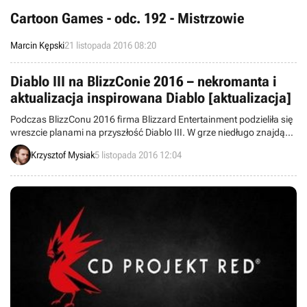
Cartoon Games - odc. 192 - Mistrzowie
Marcin Kępski
21 listopada 2016 08:20
Diablo III na BlizzConie 2016 – nekromanta i
aktualizacja inspirowana Diablo [aktualizacja]
Podczas BlizzConu 2016 firma Blizzard Entertainment podzieliła się
wreszcie planami na przyszłość Diablo III. W grze niedługo znajdą
się obszerne lochy i bossowie inspirowani pierwszym Diablo, a w
Krzysztof Mysiak
5 listopada 2016 12:04
przyszłym roku zobaczymy płatne DLC z nową klasą postaci -
Przebudzenie Nekromantów (ang. Rise of the Necromancer Pack).
[Aktualizacja: nowe informacje o patchu 2.4.3 - Ciemności nad
Tristram]