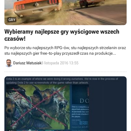
GRY
Wybieramy najlepsze gry wyścigowe wszech
czasów!
Po wyborze stu najlepszych RPG-ów, stu najlepszych strzelanin oraz
stu najlepszych gier free-to-play przyszedł czas na produkcje
wyścigowe. Podobnie jak poprzednio, zapraszamy Was do
Dariusz Matusiak
8 listopada 2016 13:55
głosowania i wytypowania setki najbardziej godnych uwagi tytułów z
tej kategorii.