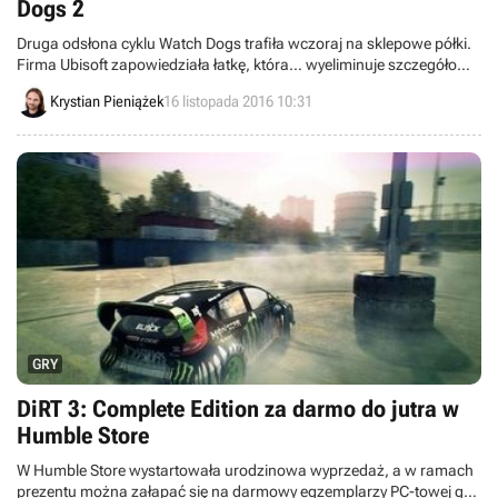
Dogs 2
Druga odsłona cyklu Watch Dogs trafiła wczoraj na sklepowe półki.
Firma Ubisoft zapowiedziała łatkę, która… wyeliminuje szczegółowe
tekstury okolic intymnych, widoczne u niektórych NPC.
Krystian Pieniążek
16 listopada 2016 10:31
GRY
DiRT 3: Complete Edition za darmo do jutra w
Humble Store
W Humble Store wystartowała urodzinowa wyprzedaż, a w ramach
prezentu można załapać się na darmowy egzemplarzy PC-towej gry