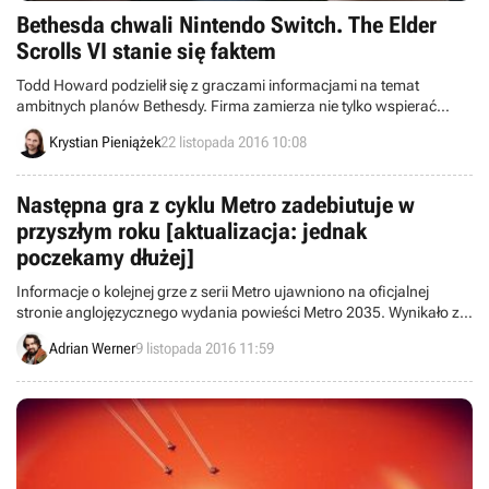
Bethesda chwali Nintendo Switch. The Elder
Scrolls VI stanie się faktem
Todd Howard podzielił się z graczami informacjami na temat
ambitnych planów Bethesdy. Firma zamierza nie tylko wspierać
niedawno zapowiedzianą konsolę Nintendo Switch, lecz także
Krystian Pieniążek
22 listopada 2016 10:08
sprawić, by szósta część serii The Elder Scrolls stała się faktem…
prędzej czy później.
Następna gra z cyklu Metro zadebiutuje w
przyszłym roku [aktualizacja: jednak
poczekamy dłużej]
Informacje o kolejnej grze z serii Metro ujawniono na oficjalnej
stronie anglojęzycznego wydania powieści Metro 2035. Wynikało z
nich, że produkcja ukaże się w przyszłym roku, ale wydawca cyklu,
Adrian Werner
9 listopada 2016 11:59
czyli firma Deep Silver, ostudził emocje, zapowiadając, że w 2017
roku nie zobaczymy nowe tytułu z tej marki.