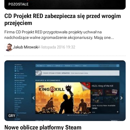
POZOSTAŁE
CD Projekt RED zabezpiecza się przed wrogim
przejęciem
Firma CD Projekt RED przygotowała projekty uchwał na
nadchodzące walne zgromadzenie akcjonariuszy. Mają one
uchronić spółkę przed ewentualnym wrogim przejęciem przez
Jakub Mirowski
4 listopada 2016 19:32
bogatego inwestora.
GRY
Nowe oblicze platformy Steam