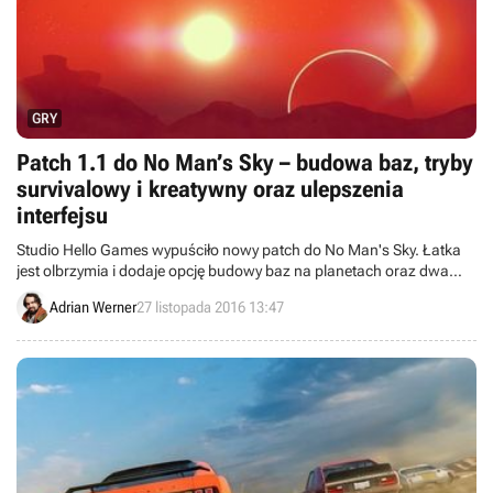
GRY
Patch 1.1 do No Man’s Sky – budowa baz, tryby
survivalowy i kreatywny oraz ulepszenia
interfejsu
Studio Hello Games wypuściło nowy patch do No Man's Sky. Łatka
jest olbrzymia i dodaje opcję budowy baz na planetach oraz dwa
nowe tryby rozgrywki - survivalowy o zwiększonym poziomie
Adrian Werner
27 listopada 2016 13:47
trudności oraz kreatywny. Poprawiono też interfejs i optymalizację,
ulepszono grafikę oraz usunięto błędy. Rozszerzono także listę
surowców i technologii.