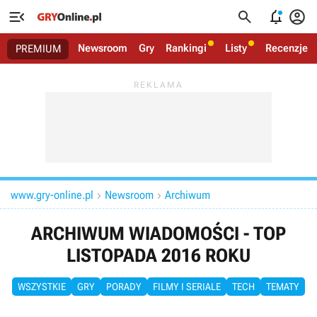




Newsroom
Gry
Rankingi
Listy
Recenzje
PREMIUM
www.gry-online.pl
Newsroom
Archiwum


ARCHIWUM WIADOMOŚCI - TOP
LISTOPADA 2016 ROKU
WSZYSTKIE
GRY
PORADY
FILMY I SERIALE
TECH
TEMATY