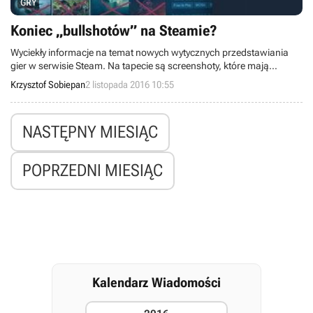
GRY
Koniec „bullshotów” na Steamie?
Wyciekły informacje na temat nowych wytycznych przedstawiania
gier w serwisie Steam. Na tapecie są screenshoty, które mają
adekwatnie reprezentować sprzedawany tytuł. Ze stron produktu
Krzysztof Sobiepan
2 listopada 2016 10:55
znikną więc wszystkie materiały, które nie ukazują rozgrywki.
NASTĘPNY MIESIĄC
POPRZEDNI MIESIĄC
Kalendarz Wiadomości