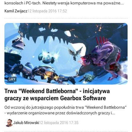
konsolach i PC-tach. Niestety wersja komputerowa ma poważne
problemy z optymalizacją, więc po raz kolejny zadajemy pytanie "Czy
Kamil Zwijacz
12 listopada 2016 17:52
pójdzie na moim sprzęcie?".
GRY
Trwa "Weekend Battleborna" - inicjatywa
graczy ze wsparciem Gearbox Software
Od wczoraj do jutrzejszego popołudnia trwa "Weekend Battleborna"
- wydarzenie organizowane przez doświadczonych graczy i
wspierane przez deweloperów, które ma przyciągnąć do gry
Jakub Mirowski
12 listopada 2016 17:35
większą liczbę nowych osób.