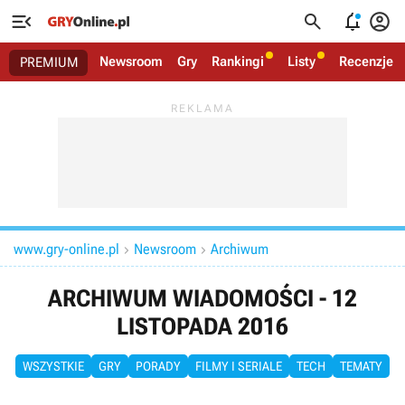




Newsroom
Gry
Rankingi
Listy
Recenzje
PREMIUM
www.gry-online.pl
Newsroom
Archiwum


ARCHIWUM WIADOMOŚCI - 12
LISTOPADA 2016
WSZYSTKIE
GRY
PORADY
FILMY I SERIALE
TECH
TEMATY