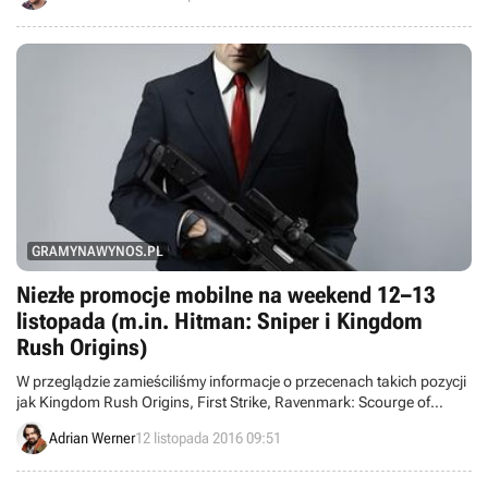
zanotowano pewne problemy z płynnością.
GRAMYNAWYNOS.PL
Niezłe promocje mobilne na weekend 12–13
listopada (m.in. Hitman: Sniper i Kingdom
Rush Origins)
W przeglądzie zamieściliśmy informacje o przecenach takich pozycji
jak Kingdom Rush Origins, First Strike, Ravenmark: Scourge of
Estellion, Death Worm, Table Tennis Touch, Hitman: Sniper i
Adrian Werner
12 listopada 2016 09:51
Tengami.