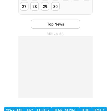
27
28
29
30
Top News
WSZYSTKIE
GRY
PORADY
FILMY I SERIALE
TECH
TEMATY