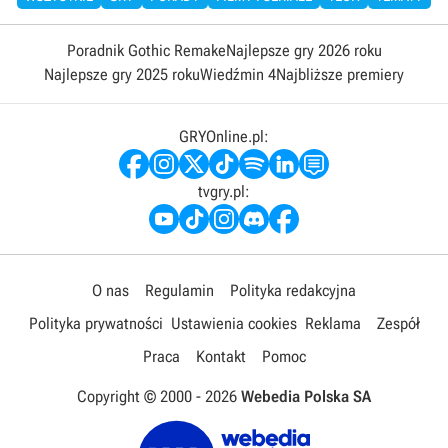
Poradnik Gothic Remake
Najlepsze gry 2026 roku
Najlepsze gry 2025 roku
Wiedźmin 4
Najbliższe premiery
GRYOnline.pl:
tvgry.pl:
O nas
Regulamin
Polityka redakcyjna
Polityka prywatności
Ustawienia cookies
Reklama
Zespół
Praca
Kontakt
Pomoc
Copyright © 2000 -
2026
Webedia Polska SA