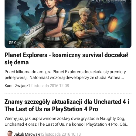
GRY
Planet Explorers - kosmiczny survival doczekał
się dema
Przed kilkoma dniami gra Planet Explorers doczekała się premiery
pełnej wersji. Natomiast wczoraj deweloperzy ze studia Pathea
Games opublikowali wersję demonstracyjną, pozwalającą na
Kamil Zwijacz
12 listopada 2016 12:08
zabawę w kampanii fabularnej, trybie budowania oraz edytorze
światów.
Znamy szczegóły aktualizacji dla Uncharted 4 i
The Last of Us na PlayStation 4 Pro
Wiemy już, jak usprawnione zostały dwie gry studia Naughty Dog,
Uncharted 4 oraz The Last of Us, na konsoli PlayStation 4 Pro. Obie
produkcje mają teraz zdecydowanie wyższą rozdzielczość i
Jakub Mirowski
12 listopada 2016 10:13
wsparcie dla technologii HDR. Niestety, w przypadku drugiej z nich