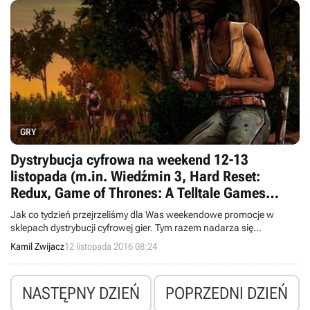
GRY
Dystrybucja cyfrowa na weekend 12-13
listopada (m.in. Wiedźmin 3, Hard Reset:
Redux, Game of Thrones: A Telltale Games
Series)
Jak co tydzień przejrzeliśmy dla Was weekendowe promocje w
sklepach dystrybucji cyfrowej gier. Tym razem nadarza się
sposobność, aby w atrakcyjnych cenach kupić takie produkcje jak
Kamil Zwijacz
12 listopada 2016 08:24
Game of Thrones: A Telltale Games Series, The Walking Dead: A
Telltale Games Series, Hard Reset: Redux czy też gry z serii
Wiedźmin.
NASTĘPNY DZIEŃ
POPRZEDNI DZIEŃ