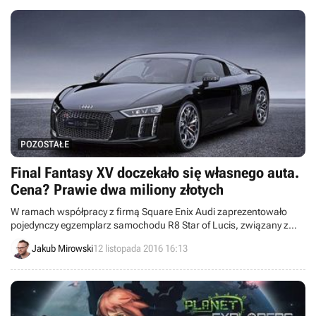
POZOSTAŁE
Final Fantasy XV doczekało się własnego auta.
Cena? Prawie dwa miliony złotych
W ramach współpracy z firmą Square Enix Audi zaprezentowało
pojedynczy egzemplarz samochodu R8 Star of Lucis, związany z
mającym premierę jeszcze w tym miesiącu Final Fantasy XV. Cena
Jakub Mirowski
12 listopada 2016 16:13
auta to 375 tysięcy funtów.