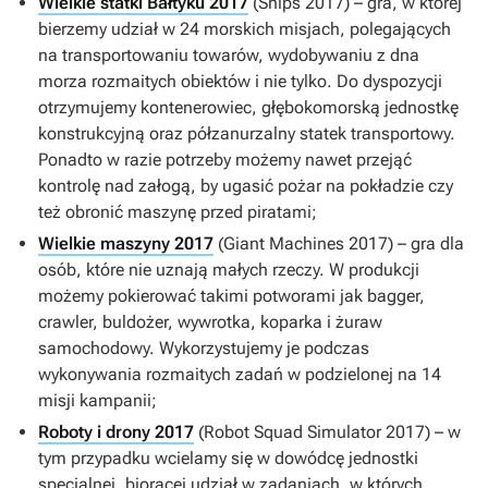
Wielkie statki Bałtyku 2017
(
Ships 2017
) – gra, w której
bierzemy udział w 24 morskich misjach, polegających
na transportowaniu towarów, wydobywaniu z dna
morza rozmaitych obiektów i nie tylko. Do dyspozycji
otrzymujemy kontenerowiec, głębokomorską jednostkę
konstrukcyjną oraz półzanurzalny statek transportowy.
Ponadto w razie potrzeby możemy nawet przejąć
kontrolę nad załogą, by ugasić pożar na pokładzie czy
też obronić maszynę przed piratami;
Wielkie maszyny 2017
(
Giant Machines 2017
) – gra dla
osób, które nie uznają małych rzeczy. W produkcji
możemy pokierować takimi potworami jak bagger,
crawler, buldożer, wywrotka, koparka i żuraw
samochodowy. Wykorzystujemy je podczas
wykonywania rozmaitych zadań w podzielonej na 14
misji kampanii;
Roboty i drony 2017
(
Robot Squad Simulator 2017
) – w
tym przypadku wcielamy się w dowódcę jednostki
specjalnej, biorącej udział w zadaniach, w których