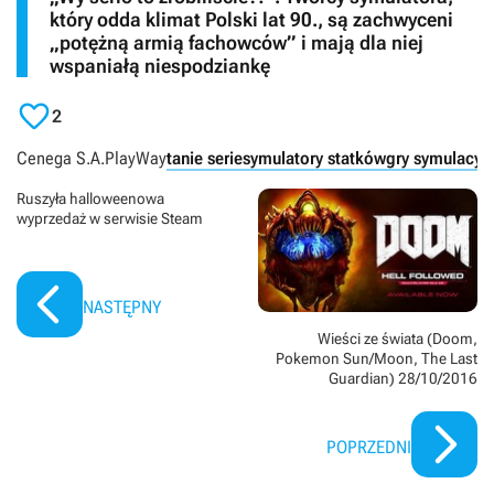
który odda klimat Polski lat 90., są zachwyceni
„potężną armią fachowców” i mają dla niej
wspaniałą niespodziankę

2
Cenega S.A.
PlayWay
tanie serie
symulatory statków
gry symulacyj
Ruszyła halloweenowa
wyprzedaż w serwisie Steam
NASTĘPNY
Wieści ze świata (Doom,
Pokemon Sun/Moon, The Last
Guardian) 28/10/2016
POPRZEDNI