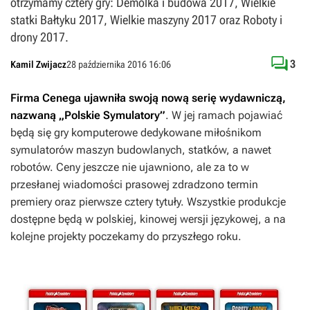
otrzymamy cztery gry: Demolka i budowa 2017, Wielkie
statki Bałtyku 2017, Wielkie maszyny 2017 oraz Roboty i
drony 2017.

3
Kamil Zwijacz
28 października 2016 16:06
Firma Cenega ujawniła swoją nową serię wydawniczą,
nazwaną „Polskie Symulatory”
. W jej ramach pojawiać
będą się gry komputerowe dedykowane miłośnikom
symulatorów maszyn budowlanych, statków, a nawet
robotów. Ceny jeszcze nie ujawniono, ale za to w
przesłanej wiadomości prasowej zdradzono termin
premiery oraz pierwsze cztery tytuły. Wszystkie produkcje
dostępne będą w polskiej, kinowej wersji językowej, a na
kolejne projekty poczekamy do przyszłego roku.