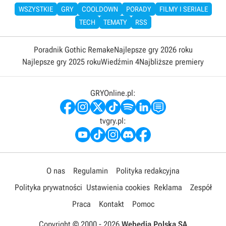
WSZYSTKIE
GRY
COOLDOWN
PORADY
FILMY I SERIALE
TECH
TEMATY
RSS
Poradnik Gothic Remake
Najlepsze gry 2026 roku
Najlepsze gry 2025 roku
Wiedźmin 4
Najbliższe premiery
GRYOnline.pl:
tvgry.pl:
O nas
Regulamin
Polityka redakcyjna
Polityka prywatności
Ustawienia cookies
Reklama
Zespół
Praca
Kontakt
Pomoc
Copyright © 2000 -
2026
Webedia Polska SA