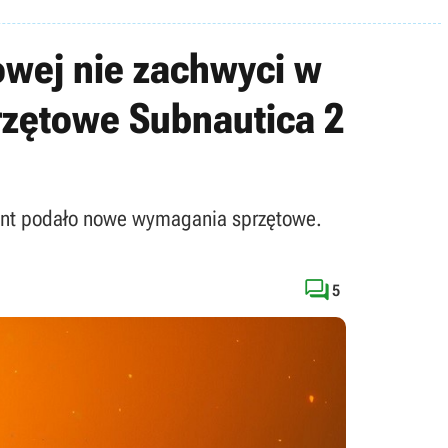
owej nie zachwyci w
rzętowe Subnautica 2
ent podało nowe wymagania sprzętowe.

5