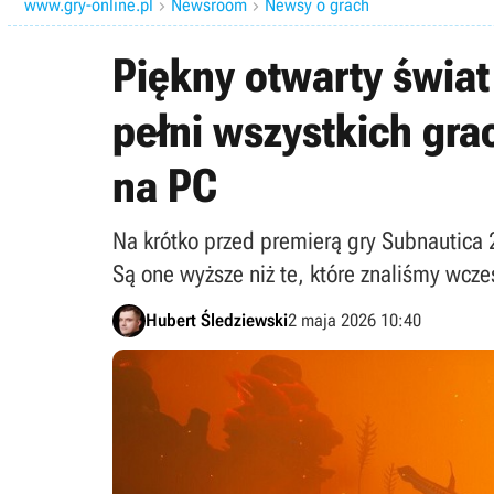
www.gry-online.pl
Newsroom
Newsy o grach


Piękny otwarty świat
pełni wszystkich gr
na PC
Na krótko przed premierą gry Subnautic
Są one wyższe niż te, które znaliśmy wcze
Hubert Śledziewski
2 maja 2026 10:40