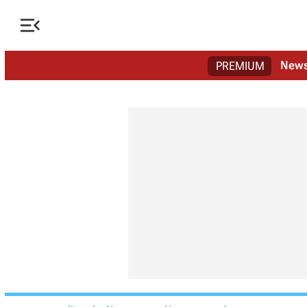

New
PREMIUM