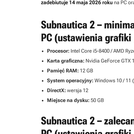
zadebiutuje 14 maja 2026 roku
na PC or
Subnautica 2 – minim
PC (ustawienia grafiki
Procesor:
Intel Core i5-8400 / AMD Ryz
Karta graficzna:
Nvidia GeForce GTX 
Pamięć RAM:
12 GB
System operacyjny:
Windows 10 / 11 (
DirectX:
wersja 12
Miejsce na dysku:
50 GB
Subnautica 2 – zalec
PC (ustawienia grafiki