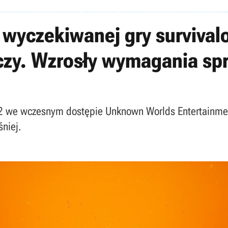
 wyczekiwanej gry survival
aczy. Wzrosły wymagania sp
a 2 we wczesnym dostępie Unknown Worlds Entertainm
śniej.