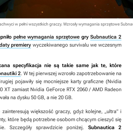
 zachwyci w pełni wszystkich graczy. Wzrosły wymagania sprzętowe Subna
pniło
pełne wymagania sprzętowe
gry
Subnautica 2
daty premiery
wyczekiwanego survivalu we wczesnym
cana specyfikacja nie są takie same jak te, które
nautiki 2
. W tej pierwszej wzrosło zapotrzebowanie na
giej pojawiły się mocniejsze karty graficzne (Nvidia
0 XT zamiast Nvidia GeForce RTX 2060 / AMD Radeon
ała na dysku 50 GB, a nie 20 GB.
zainteresują większość graczy, gdyż kolejne, „ultra” i
nty, które będą potrzebne osobom chcącym cieszyć się
ie. Szczegóły sprawdzicie poniżej.
Subnautica 2