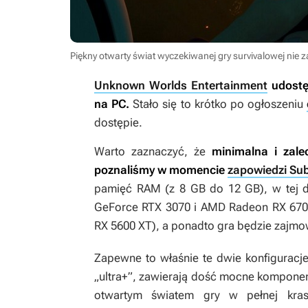
Piękny otwarty świat wyczekiwanej gry survivalowej nie
Unknown Worlds Entertainment
udostę
na PC.
Stało się to krótko po ogłoszeniu
dostępie.
Warto zaznaczyć, że
minimalna i zale
poznaliśmy w momencie
zapowiedzi Sub
pamięć RAM (z 8 GB do 12 GB), w tej dru
GeForce RTX 3070 i AMD Radeon RX 670
RX 5600 XT), a ponadto gra będzie zajmow
Zapewne to właśnie te dwie konfiguracje 
„ultra+”, zawierają dość mocne kompone
otwartym światem gry w pełnej kras