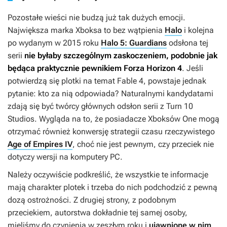
Pozostałe wieści nie budzą już tak dużych emocji.
Największa marka Xboksa to bez wątpienia
Halo
i kolejna
po wydanym w 2015 roku
Halo 5: Guardians
odsłona tej
serii
nie byłaby szczególnym zaskoczeniem, podobnie jak
będąca praktycznie pewnikiem
Forza Horizon 4
.
Jeśli
potwierdzą się plotki na temat
Fable 4
, powstaje jednak
pytanie: kto za nią odpowiada? Naturalnymi kandydatami
zdają się być twórcy głównych odsłon serii z Turn 10
Studios. Wygląda na to, że posiadacze Xboksów One mogą
otrzymać również konwersję strategii czasu rzeczywistego
Age of Empires IV
, choć nie jest pewnym, czy przeciek nie
dotyczy wersji na komputery PC.
Należy oczywiście podkreślić, że wszystkie te informacje
mają charakter plotek i trzeba do nich podchodzić z pewną
dozą ostrożności. Z drugiej strony, z podobnym
przeciekiem, autorstwa dokładnie tej samej osoby,
mieliśmy do czynienia w zeszłym roku i
ujawnione w nim