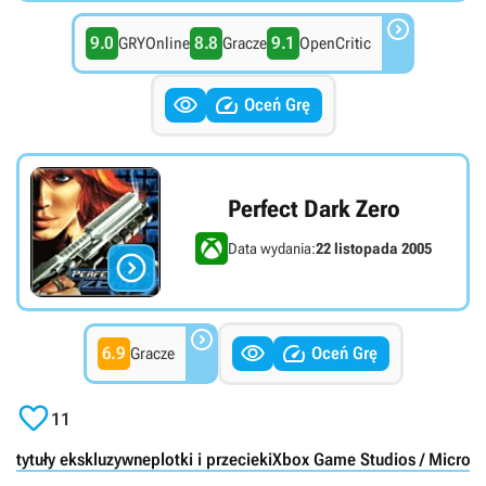

9.0
8.8
9.1
GRYOnline
Gracze
OpenCritic


Oceń Grę
Perfect Dark Zero
Data wydania:
22 listopada 2005




6.9
Oceń Grę
Gracze

11
tytuły ekskluzywne
plotki i przecieki
Xbox Game Studios / Micros