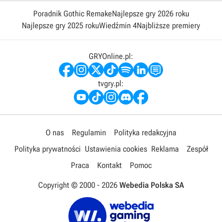
Poradnik Gothic Remake
Najlepsze gry 2026 roku
Najlepsze gry 2025 roku
Wiedźmin 4
Najbliższe premiery
GRYOnline.pl:
tvgry.pl:
O nas
Regulamin
Polityka redakcyjna
Polityka prywatności
Ustawienia cookies
Reklama
Zespół
Praca
Kontakt
Pomoc
Copyright © 2000 -
2026
Webedia Polska SA