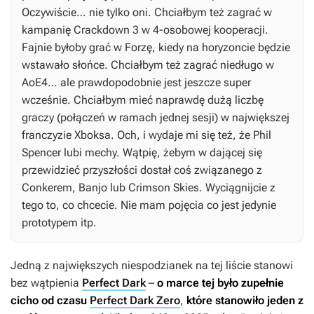
Oczywiście… nie tylko oni. Chciałbym też zagrać w
kampanię
Crackdown 3
w 4-osobowej kooperacji.
Fajnie byłoby grać w
Forzę
, kiedy na horyzoncie będzie
wstawało słońce. Chciałbym też zagrać niedługo w
AoE4
… ale prawdopodobnie jest jeszcze super
wcześnie. Chciałbym mieć naprawdę dużą liczbę
graczy (połączeń w ramach jednej sesji) w największej
franczyzie Xboksa. Och, i wydaje mi się też, że Phil
Spencer lubi mechy. Wątpię, żebym w dającej się
przewidzieć przyszłości dostał coś związanego z
Conkerem
,
Banjo
lub
Crimson Skies
. Wyciągnijcie z
tego to, co chcecie. Nie mam pojęcia co jest jedynie
prototypem itp.
Jedną z największych niespodzianek na tej liście stanowi
bez wątpienia
Perfect Dark
–
o marce tej było zupełnie
cicho od czasu
Perfect Dark Zero
,
które stanowiło jeden z