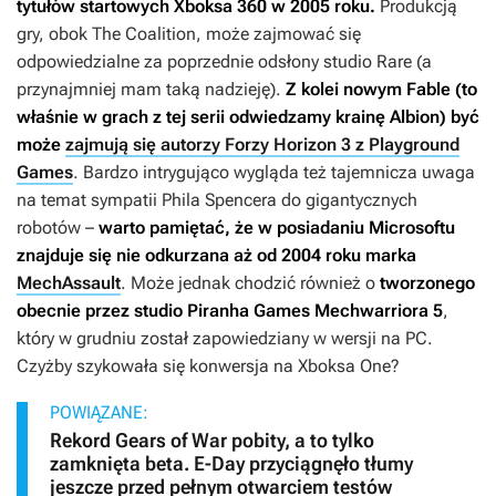
tytułów startowych Xboksa 360 w 2005 roku.
Produkcją
gry, obok The Coalition, może zajmować się
odpowiedzialne za poprzednie odsłony studio Rare (a
przynajmniej mam taką nadzieję).
Z kolei nowym
Fable
(to
właśnie w grach z tej serii odwiedzamy krainę Albion) być
może
zajmują się autorzy Forzy Horizon 3 z Playground
Games
. Bardzo intrygująco wygląda też tajemnicza uwaga
na temat sympatii Phila Spencera do gigantycznych
robotów –
warto pamiętać, że w posiadaniu Microsoftu
znajduje się nie odkurzana aż od 2004 roku marka
MechAssault
.
Może jednak chodzić również o
tworzonego
obecnie przez studio Piranha Games Mechwarriora 5
,
który w grudniu został zapowiedziany w wersji na PC.
Czyżby szykowała się konwersja na Xboksa One?
POWIĄZANE:
Rekord Gears of War pobity, a to tylko
zamknięta beta. E-Day przyciągnęło tłumy
jeszcze przed pełnym otwarciem testów