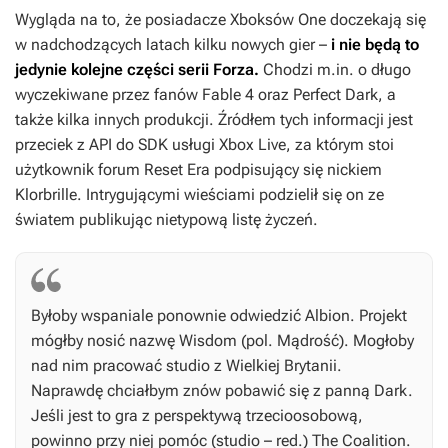
Wygląda na to, że posiadacze Xboksów One doczekają się
w nadchodzących latach kilku nowych gier –
i nie będą to
jedynie kolejne części serii
Forza
.
Chodzi m.in. o długo
wyczekiwane przez fanów
Fable 4
oraz
Perfect Dark
, a
także kilka innych produkcji. Źródłem tych informacji jest
przeciek z API do SDK usługi Xbox Live, za którym stoi
użytkownik forum Reset Era podpisujący się nickiem
Klorbrille. Intrygującymi wieściami podzielił się on ze
światem publikując nietypową listę życzeń.
Byłoby wspaniale ponownie odwiedzić Albion. Projekt
mógłby nosić nazwę Wisdom (pol. Mądrość). Mogłoby
nad nim pracować studio z Wielkiej Brytanii.
Naprawdę chciałbym znów pobawić się z panną Dark.
Jeśli jest to gra z perspektywą trzecioosobową,
powinno przy niej pomóc (studio – red.) The Coalition.