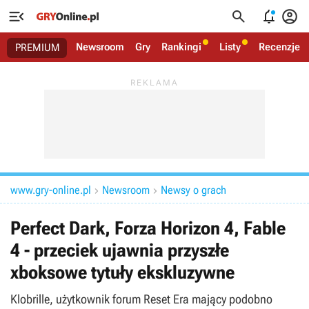




Newsroom
Gry
Rankingi
Listy
Recenzje
PREMIUM
www.gry-online.pl
Newsroom
Newsy o grach


Perfect Dark, Forza Horizon 4, Fable
4 - przeciek ujawnia przyszłe
xboksowe tytuły ekskluzywne
Klobrille, użytkownik forum Reset Era mający podobno