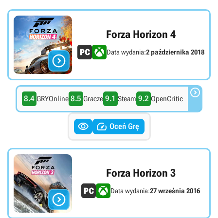
Forza Horizon 4
Data wydania:
2 października 2018


8.4
8.5
9.1
9.2
GRYOnline
Gracze
Steam
OpenCritic


Oceń Grę
Forza Horizon 3
Data wydania:
27 września 2016
