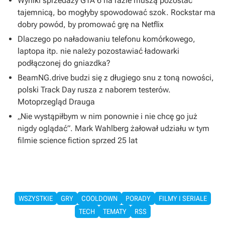
Wyniki sprzedaży GTA 6 na razie muszą pozostać
tajemnicą, bo mogłyby spowodować szok. Rockstar ma
dobry powód, by promować grę na Netflix
Dlaczego po naładowaniu telefonu komórkowego,
laptopa itp. nie należy pozostawiać ładowarki
podłączonej do gniazdka?
BeamNG.drive budzi się z długiego snu z toną nowości,
polski Track Day rusza z naborem testerów.
Motoprzegląd Drauga
„Nie wystąpiłbym w nim ponownie i nie chcę go już
nigdy oglądać”. Mark Wahlberg żałował udziału w tym
filmie science fiction sprzed 25 lat
WSZYSTKIE
GRY
COOLDOWN
PORADY
FILMY I SERIALE
TECH
TEMATY
RSS