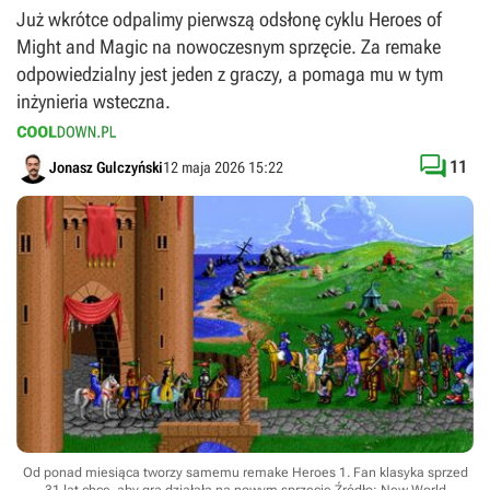
Już wkrótce odpalimy pierwszą odsłonę cyklu Heroes of
Might and Magic na nowoczesnym sprzęcie. Za remake
odpowiedzialny jest jeden z graczy, a pomaga mu w tym
inżynieria wsteczna.

11
Jonasz Gulczyński
12 maja 2026 15:22
Od ponad miesiąca tworzy samemu remake Heroes 1. Fan klasyka sprzed