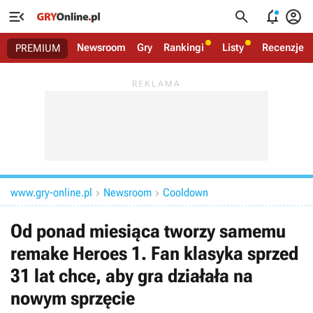




Newsroom
Gry
Rankingi
Listy
Recenzje
PREMIUM
www.gry-online.pl
Newsroom
Cooldown


Od ponad miesiąca tworzy samemu
remake Heroes 1. Fan klasyka sprzed
31 lat chce, aby gra działała na
nowym sprzęcie