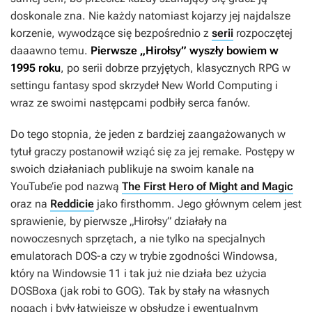
doskonale zna. Nie każdy natomiast kojarzy jej najdalsze
korzenie, wywodzące się bezpośrednio z
serii
rozpoczętej
daaawno temu.
Pierwsze „Hirołsy” wyszły bowiem w
1995 roku
, po serii dobrze przyjętych, klasycznych RPG w
settingu fantasy spod skrzydeł New World Computing i
wraz ze swoimi następcami podbiły serca fanów.
Do tego stopnia, że jeden z bardziej zaangażowanych w
tytuł graczy postanowił wziąć się za jej remake. Postępy w
swoich działaniach publikuje na swoim kanale na
YouTube’ie pod nazwą
The First Hero of Might and Magic
oraz na
Reddicie
jako firsthomm. Jego głównym celem jest
sprawienie, by pierwsze „Hirołsy” działały na
nowoczesnych sprzętach, a nie tylko na specjalnych
emulatorach DOS-a czy w trybie zgodności Windowsa,
który na Windowsie 11 i tak już nie działa bez użycia
DOSBoxa (jak robi to GOG). Tak by stały na własnych
nogach i były łatwiejsze w obsłudze i ewentualnym