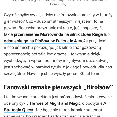
31 lat chce, aby gra działała na nowym sprzęcie
Źródło: New World
Computing
.
Czymże byłby świat, gdyby nie fanowskie projekty w branży
gier wideo? Cóż - dużo smutniejszym miejscem, to na
pewno. Bo chyba przyznacie mi rację, jeśli napiszę, że
takie
przeniesienie Morrowinda na silnik Elden Ringa
lub
odpalenie go na PipBoyu w Falloucie 4
może przynieść
nieco uśmiechu pokazując, jak silnie zaangażowaną
społecznością potrafią być gracze. I to właśnie dzięki
wychodzącym wprost od fanów inicjatywom dużo łatwiej
jest zachować w pamięci tytuły, z jakiegoś powodu dla nas
szczególne. Nawet, jeśli te wyszły ponad 30 lat temu.
Fanowski remake pierwszych „Hirołsów”
I takim właśnie projektem jest próba odświeżenia pierwszej
odsłony cyklu
Heroes of Might and Magic
o podtytule
A
Strategic Quest
. Nie będę się tu rozdrabniał na temat
samej serii, bo przecież każdy szanujący się gracz ją