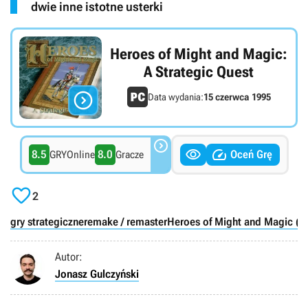
dwie inne istotne usterki
Heroes of Might and Magic:
A Strategic Quest

Data wydania:
15 czerwca 1995



8.5
8.0
Oceń Grę
GRYOnline
Gracze

2
gry strategiczne
remake / remaster
Heroes of Might and Magic (m
Autor:
Jonasz Gulczyński