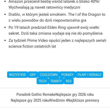
Amazon przecenił bestię wśród latarek o blisko 40%!
Wychwalają ją nawet ratownicy medyczni
Diablo, w którym jesteś smokiem. The I of the Dragon to
z wielu powodów do dziś niepowtarzalna gra
Po 19 latach pradziad Elden Ring ujawnił swój wielki
sekret. Dziś taka zmiana wydaje się nie do pomyślenia
Za tydzień Prime Video opuści jeden z najlepszych seriali
science fiction ostatnich lat
WSZYSTKIE
GRY
COOLDOWN
PORADY
FILMY I SERIALE
TECH
TEMATY
RSS
Poradnik Gothic Remake
Najlepsze gry 2026 roku
Najlepsze gry 2025 roku
Wiedźmin 4
Najbliższe premiery