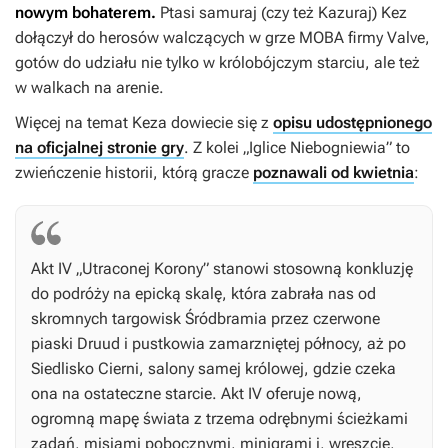
nowym bohaterem.
Ptasi samuraj (czy też Kazuraj) Kez
dołączył do herosów walczących w grze MOBA firmy Valve,
gotów do udziału nie tylko w królobójczym starciu, ale też
w walkach na arenie.
Więcej na temat Keza dowiecie się z
opisu udostępnionego
na oficjalnej stronie gry
. Z kolei „Iglice Niebogniewia” to
zwieńczenie historii, którą gracze
poznawali od kwietnia
:
Akt IV „Utraconej Korony” stanowi stosowną konkluzję
do podróży na epicką skalę, która zabrała nas od
skromnych targowisk Śródbramia przez czerwone
piaski Druud i pustkowia zamarzniętej północy, aż po
Siedlisko Cierni, salony samej królowej, gdzie czeka
ona na ostateczne starcie. Akt IV oferuje nową,
ogromną mapę świata z trzema odrębnymi ścieżkami
zadań, misjami pobocznymi, minigrami i, wreszcie,