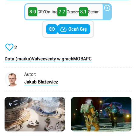

8.0
7.7
8.1
GRYOnline
Gracze
Steam


Oceń Grę

2
Dota (marka)
Valve
eventy w grach
MOBA
PC
Autor:
Jakub Błażewicz