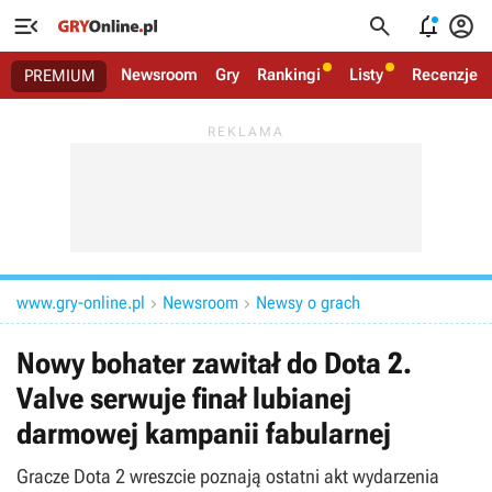




Newsroom
Gry
Rankingi
Listy
Recenzje
PREMIUM
www.gry-online.pl
Newsroom
Newsy o grach


Nowy bohater zawitał do Dota 2.
Valve serwuje finał lubianej
darmowej kampanii fabularnej
Gracze Dota 2 wreszcie poznają ostatni akt wydarzenia