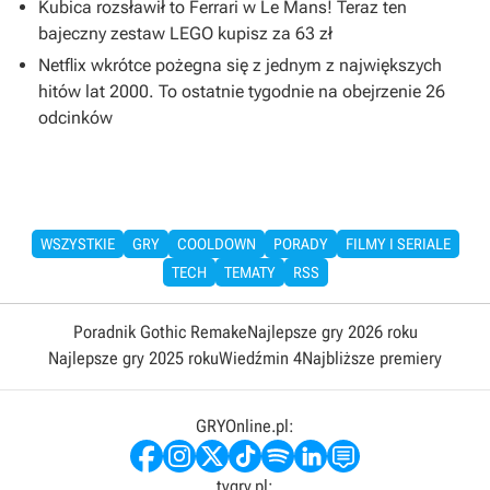
Kubica rozsławił to Ferrari w Le Mans! Teraz ten
bajeczny zestaw LEGO kupisz za 63 zł
Netflix wkrótce pożegna się z jednym z największych
hitów lat 2000. To ostatnie tygodnie na obejrzenie 26
odcinków
WSZYSTKIE
GRY
COOLDOWN
PORADY
FILMY I SERIALE
TECH
TEMATY
RSS
Poradnik Gothic Remake
Najlepsze gry 2026 roku
Najlepsze gry 2025 roku
Wiedźmin 4
Najbliższe premiery
GRYOnline.pl:
tvgry.pl: