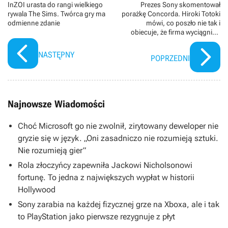
InZOI urasta do rangi wielkiego
Prezes Sony skomentował
rywala The Sims. Twórca gry ma
porażkę Concorda. Hiroki Totoki
odmienne zdanie
mówi, co poszło nie tak i
obiecuje, że firma wyciągnie z
tego wnioski
NASTĘPNY
POPRZEDNI
Najnowsze Wiadomości
Choć Microsoft go nie zwolnił, zirytowany deweloper nie
gryzie się w język. „Oni zasadniczo nie rozumieją sztuki.
Nie rozumieją gier”
Rola złoczyńcy zapewniła Jackowi Nicholsonowi
fortunę. To jedna z największych wypłat w historii
Hollywood
Sony zarabia na każdej fizycznej grze na Xboxa, ale i tak
to PlayStation jako pierwsze rezygnuje z płyt