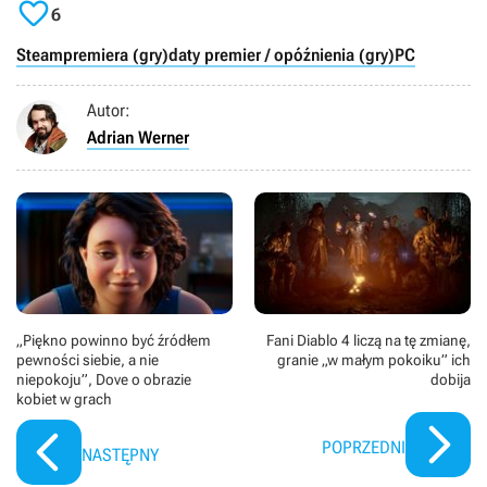

6
Steam
premiera (gry)
daty premier / opóźnienia (gry)
PC
Autor:
Adrian Werner
„Piękno powinno być źródłem
Fani Diablo 4 liczą na tę zmianę,
pewności siebie, a nie
granie „w małym pokoiku” ich
niepokoju”, Dove o obrazie
dobija
kobiet w grach
POPRZEDNI
NASTĘPNY