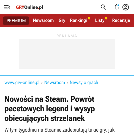




Newsroom
Gry
Rankingi
Listy
Recenzje
PREMIUM
www.gry-online.pl
Newsroom
Newsy o grach


Nowości na Steam. Powrót
pecetowych legend i wysyp
obiecujących strzelanek
W tym tygodniu na Steamie zadebiutują takie gry, jak