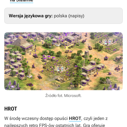
Wersja językowa gry:
polska (napisy)
Źródło fot. Microsoft.
HROT
W środę wczesny dostęp opuści
HROT
, czyli jeden z
najlepszych retro FPS-ów ostatnich lat. Gra oferuje