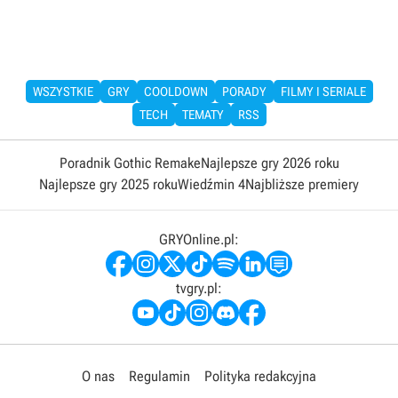
WSZYSTKIE
GRY
COOLDOWN
PORADY
FILMY I SERIALE
TECH
TEMATY
RSS
Poradnik Gothic Remake
Najlepsze gry 2026 roku
Najlepsze gry 2025 roku
Wiedźmin 4
Najbliższe premiery
GRYOnline.pl:
tvgry.pl:
O nas
Regulamin
Polityka redakcyjna