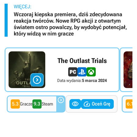
WIĘCEJ:
Wczoraj kiepska premiera, dziś zdecydowana
reakcja twórców. Nowe RPG akcji z otwartym
światem ostro powalczy, by wydobyć potencjał,
który widzą w nim gracze
The Outlast Trials

Data wydania:
5 marca 2024



5.3
9.3
Oceń Grę
6.1
Gracze
Steam
G