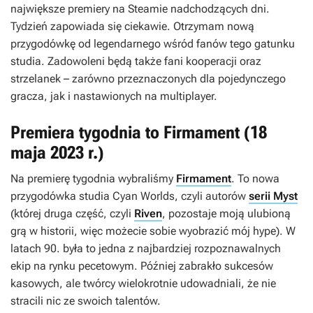
największe premiery na Steamie nadchodzących dni.
Tydzień zapowiada się ciekawie. Otrzymam nową
przygodówkę od legendarnego wśród fanów tego gatunku
studia. Zadowoleni będą także fani kooperacji oraz
strzelanek – zarówno przeznaczonych dla pojedynczego
gracza, jak i nastawionych na multiplayer.
Premiera tygodnia to Firmament (18
maja 2023 r.)
Na premierę tygodnia wybraliśmy
Firmament
. To nowa
przygodówka studia Cyan Worlds, czyli autorów
serii Myst
(której druga część, czyli
Riven
, pozostaje moją ulubioną
grą w historii, więc możecie sobie wyobrazić mój hype). W
latach 90. była to jedna z najbardziej rozpoznawalnych
ekip na rynku pecetowym. Później zabrakło sukcesów
kasowych, ale twórcy wielokrotnie udowadniali, że nie
stracili nic ze swoich talentów.