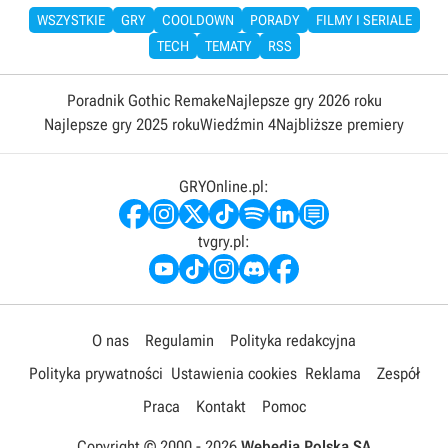
WSZYSTKIE
GRY
COOLDOWN
PORADY
FILMY I SERIALE
TECH
TEMATY
RSS
Poradnik Gothic Remake
Najlepsze gry 2026 roku
Najlepsze gry 2025 roku
Wiedźmin 4
Najbliższe premiery
GRYOnline.pl:
tvgry.pl:
O nas
Regulamin
Polityka redakcyjna
Polityka prywatności
Ustawienia cookies
Reklama
Zespół
Praca
Kontakt
Pomoc
Copyright © 2000 -
2026
Webedia Polska SA