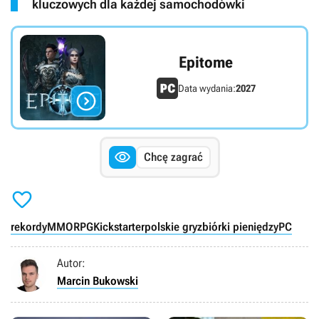
kluczowych dla każdej samochodówki
Epitome
Data wydania:
2027


Chcę zagrać

rekordy
MMORPG
Kickstarter
polskie gry
zbiórki pieniędzy
PC
Autor:
Marcin Bukowski