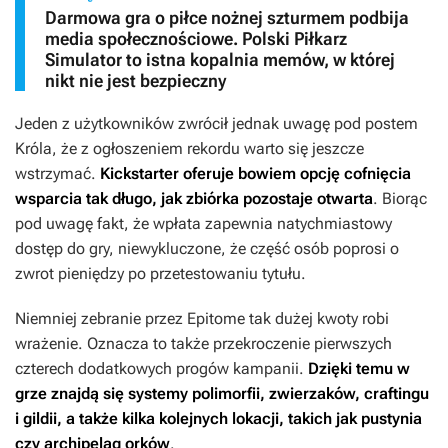
Darmowa gra o piłce nożnej szturmem podbija
media społecznościowe. Polski Piłkarz
Simulator to istna kopalnia memów, w której
nikt nie jest bezpieczny
Jeden z użytkowników zwrócił jednak uwagę pod postem
Króla, że z ogłoszeniem rekordu warto się jeszcze
wstrzymać.
Kickstarter oferuje bowiem opcję cofnięcia
wsparcia tak długo, jak zbiórka pozostaje otwarta
. Biorąc
pod uwagę fakt, że wpłata zapewnia natychmiastowy
dostęp do gry, niewykluczone, że część osób poprosi o
zwrot pieniędzy po przetestowaniu tytułu.
Niemniej zebranie przez
Epitome
tak dużej kwoty robi
wrażenie. Oznacza to także przekroczenie pierwszych
czterech dodatkowych progów kampanii.
Dzięki temu w
grze znajdą się systemy polimorfii, zwierzaków, craftingu
i gildii, a także kilka kolejnych lokacji, takich jak pustynia
czy archipelag orków
.