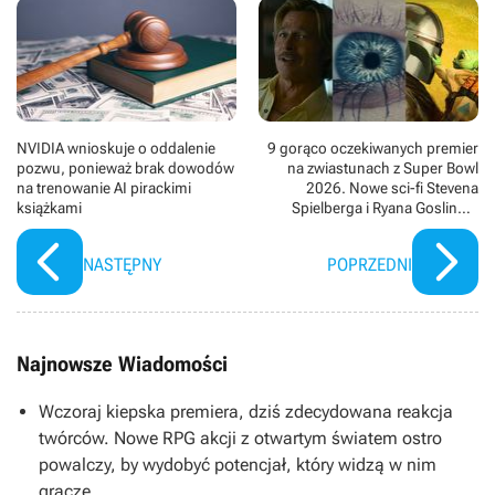
NVIDIA wnioskuje o oddalenie
9 gorąco oczekiwanych premier
pozwu, ponieważ brak dowodów
na zwiastunach z Super Bowl
na trenowanie AI pirackimi
2026. Nowe sci-fi Stevena
książkami
Spielberga i Ryana Goslinga,
kinowe Gwiezdne wojny i film
Netflixa z Bradem Pittem
NASTĘPNY
POPRZEDNI
Najnowsze Wiadomości
Wczoraj kiepska premiera, dziś zdecydowana reakcja
twórców. Nowe RPG akcji z otwartym światem ostro
powalczy, by wydobyć potencjał, który widzą w nim
gracze