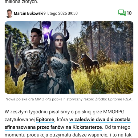
miliona złotych.

10
Marcin Bukowski
9 lutego 2026 09:50
Nowa polska gra MMORPG pobiła historyczny rekord
Źródło: Epitome P.S.A
.
W zeszłym tygodniu pisaliśmy o polskiej grze MMORPG
zatytułowanej
Epitome
, która
w zaledwie dwa dni została
sfinansowana przez fanów na Kickstarterze
. Od tamtego
momentu produkcja otrzymała dalsze wsparcie, i to na tak