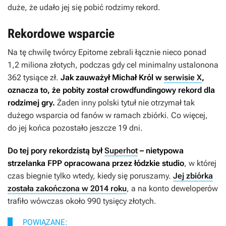
duże, że udało jej się pobić rodzimy rekord.
Rekordowe wsparcie
Na tę chwilę twórcy
Epitome
zebrali łącznie nieco ponad
1,2 miliona złotych, podczas gdy cel minimalny ustalonona
362 tysiące zł.
Jak zauważył Michał Król w
serwisie X
,
oznacza to, że pobity został crowdfundingowy rekord dla
rodzimej gry.
Żaden inny polski tytuł nie otrzymał tak
dużego wsparcia od fanów w ramach zbiórki. Co więcej,
do jej końca pozostało jeszcze 19 dni.
Do tej pory rekordzistą był
Superhot
– nietypowa
strzelanka FPP opracowana przez łódzkie studio
, w której
czas biegnie tylko wtedy, kiedy się poruszamy.
Jej zbiórka
została zakończona w 2014 roku
, a na konto deweloperów
trafiło wówczas około 990 tysięcy złotych.
POWIĄZANE: