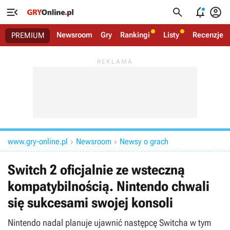




Newsroom
Gry
Rankingi
Listy
Recenzje
PREMIUM
www.gry-online.pl
Newsroom
Newsy o grach


Switch 2 oficjalnie ze wsteczną
kompatybilnością. Nintendo chwali
się sukcesami swojej konsoli
Nintendo nadal planuje ujawnić następcę Switcha w tym