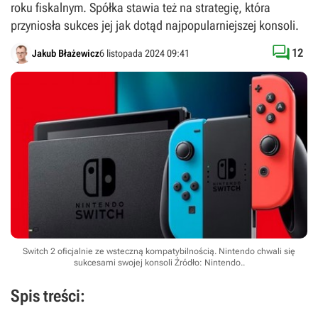
roku fiskalnym. Spółka stawia też na strategię, która
przyniosła sukces jej jak dotąd najpopularniejszej konsoli.

12
Jakub Błażewicz
6 listopada 2024 09:41
Switch 2 oficjalnie ze wsteczną kompatybilnością. Nintendo chwali się
sukcesami swojej konsoli
Źródło: Nintendo.
.
Spis treści: