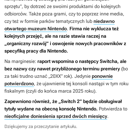
sprzętu”, by dotrzeć ze swoimi produktami do kolejnych
odbiorców. Także poza grami, czy to poprzez inne media,
czy też w formie parków tematycznych lub
niedawno
otwartego muzeum Nintendo
.
Firma nie wyklucza też
kolejnych przejęć, ale na razie stawia raczej na
„organiczny rozwój” i oswojenie nowych pracowników z
specyfiką pracy dla Nintendo.
Na marginesie:
raport wspomina o następcy Switcha, ale
bez nazwy czy nawet przybliżonego terminu premiery
(bo
za taki trudno uznać „20XX” rok). Jedynie
ponownie
potwierdzono
, że ujawnienie tej konsoli nastąpi w tym roku
fiskalnym (czyli do końca marca 2025 roku).
Zapewniono również, że „Switch 2” będzie obsługiwał
tytuły wydane na obecną konsolę Nintendo.
Potwierdza to
nieoficjalne doniesienia sprzed dwóch miesięcy
.
Dziękujemy za przeczytanie artykułu.