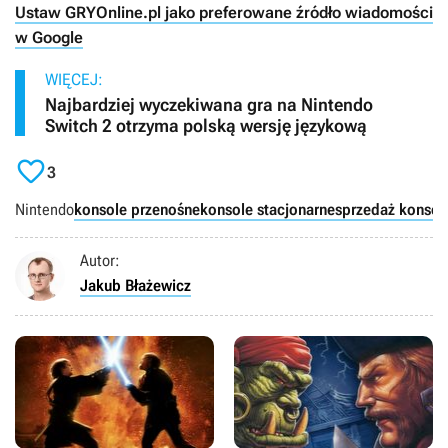
Ustaw GRYOnline.pl jako preferowane źródło wiadomości
w Google
WIĘCEJ:
Najbardziej wyczekiwana gra na Nintendo
Switch 2 otrzyma polską wersję językową

3
Nintendo
konsole przenośne
konsole stacjonarne
sprzedaż konsol
Autor:
Jakub Błażewicz