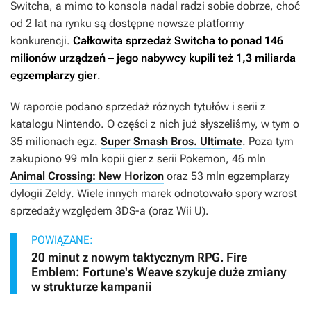
Switcha, a mimo to konsola nadal radzi sobie dobrze, choć
od 2 lat na rynku są dostępne nowsze platformy
konkurencji.
Całkowita sprzedaż Switcha to ponad 146
milionów urządzeń – jego nabywcy kupili też 1,3 miliarda
egzemplarzy gier
.
W raporcie podano sprzedaż różnych tytułów i serii z
katalogu Nintendo. O części z nich już słyszeliśmy, w tym o
35 milionach egz.
Super Smash Bros. Ultimate
. Poza tym
zakupiono 99 mln kopii gier z serii
Pokemon
, 46 mln
Animal Crossing: New Horizon
oraz 53 mln egzemplarzy
dylogii
Zeldy
. Wiele innych marek odnotowało spory wzrost
sprzedaży względem 3DS-a (oraz Wii U).
POWIĄZANE:
20 minut z nowym taktycznym RPG. Fire
Emblem: Fortune's Weave szykuje duże zmiany
w strukturze kampanii