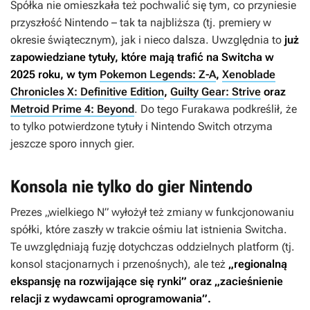
Spółka nie omieszkała też pochwalić się tym, co przyniesie
przyszłość Nintendo – tak ta najbliższa (tj. premiery w
okresie świątecznym), jak i nieco dalsza. Uwzględnia to
już
zapowiedziane tytuły, które mają trafić na Switcha w
2025 roku, w tym
Pokemon Legends: Z-A
,
Xenoblade
Chronicles X: Definitive Edition
,
Guilty Gear: Strive
oraz
Metroid Prime 4: Beyond
. Do tego Furakawa podkreślił, że
to tylko potwierdzone tytuły i Nintendo Switch otrzyma
jeszcze sporo innych gier.
Konsola nie tylko do gier Nintendo
Prezes „wielkiego N” wyłożył też zmiany w funkcjonowaniu
spółki, które zaszły w trakcie ośmiu lat istnienia Switcha.
Te uwzględniają fuzję dotychczas oddzielnych platform (tj.
konsol stacjonarnych i przenośnych), ale też
„regionalną
ekspansję na rozwijające się rynki” oraz „zacieśnienie
relacji z wydawcami oprogramowania”.