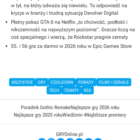
w tył, na który odważa się niewielu. To odpowiedź na
kryzys w branży i trudną sytuację Devolver Digital
Płatny pokaz GTA 6 na Netflix „to chciwość, podłość i
nikczemność na najwyższym poziomie”. Gracze liczą na
coś specjalnego i wierzą, że Rockstar pragnie zemsty
55. i 56 gra za darmo w 2026 roku w Epic Games Store
WSZYSTKIE
GRY
COOLDOWN
PORADY
FILMY I SERIALE
TECH
TEMATY
RSS
Poradnik Gothic Remake
Najlepsze gry 2026 roku
Najlepsze gry 2025 roku
Wiedźmin 4
Najbliższe premiery
GRYOnline.pl: