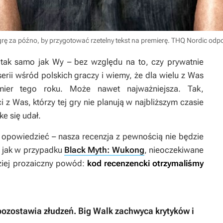
grę za późno, by przygotować rzetelny tekst na premierę. THQ Nordic odp
tak samo jak Wy – bez względu na to, czy prywatnie
serii wśród polskich graczy i wiemy, że dla wielu z Was
emier tego roku. Może nawet najważniejsza. Tak,
i z Was, którzy tej gry nie planują w najbliższym czasie
ke się udał.
 opowiedzieć – nasza recenzja z pewnością nie będzie
, jak w przypadku
Black Myth: Wukong
, nieoczekiwane
ziej prozaiczny powód:
kod recenzencki otrzymaliśmy
pozostawia złudzeń. Big Walk zachwyca krytyków i