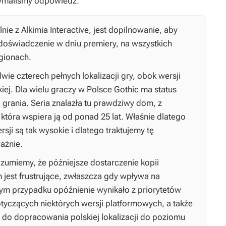
ymaliśmy odpowiedź:
 z Alkimia Interactive, jest dopilnowanie, aby
 doświadczenie w dniu premiery, na wszystkich
egionach.
dwie czterech pełnych lokalizacji gry, obok wersji
skiej. Dla wielu graczy w Polsce
Gothic
ma status
ii grania. Seria znalazła tu prawdziwy dom, z
tóra wspiera ją od ponad 25 lat. Właśnie dlatego
sji są tak wysokie i dlatego traktujemy tę
ażnie.
ozumiemy, że późniejsze dostarczenie kopii
jest frustrujące, zwłaszcza gdy wpływa na
tym przypadku opóźnienie wynikało z priorytetów
yczących niektórych wersji platformowych, a także
 do dopracowania polskiej lokalizacji do poziomu