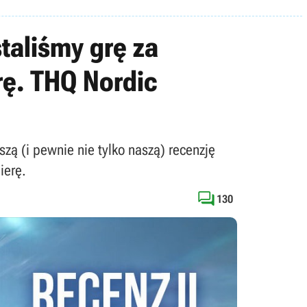
taliśmy grę za
rę. THQ Nordic
ą (i pewnie nie tylko naszą) recenzję
ierę.

130