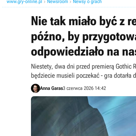
www.gry-online.pl
Newsroom
Newsy o grach


Nie tak miało być z 
późno, by przygotowa
odpowiedziało na na
Niestety, dwa dni przed premierą Gothic
będziecie musieli poczekać - gra dotarła 
Anna Garas
3 czerwca 2026 14:42