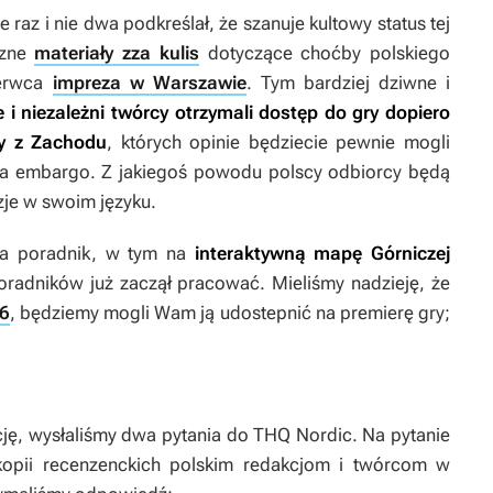
e raz i nie dwa podkreślał, że szanuje kultowy status tej
czne
materiały zza kulis
dotyczące choćby polskiego
zerwca
impreza w Warszawie
. Tym bardziej dziwne i
e i niezależni twórcy otrzymali dostęp do gry dopiero
zy z Zachodu
, których opinie będziecie pewnie mogli
ia embargo. Z jakiegoś powodu polscy odbiorcy będą
zje w swoim języku.
 na poradnik, w tym na
interaktywną mapę Górniczej
Poradników już zaczął pracować. Mieliśmy nadzieję, że
 6
, będziemy mogli Wam ją udostepnić na premierę gry;
cję, wysłaliśmy dwa pytania do THQ Nordic. Na pytanie
kopii recenzenckich polskim redakcjom i twórcom w