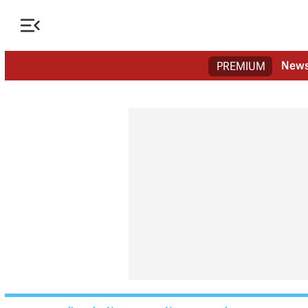

New
PREMIUM