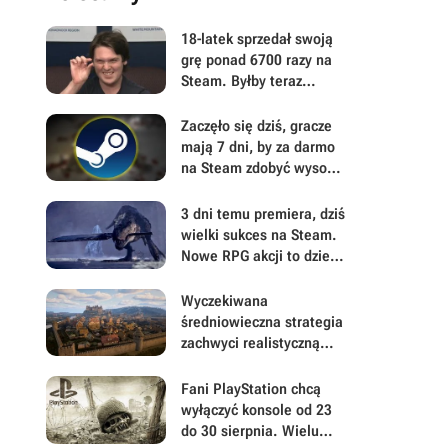
18-latek sprzedał swoją
grę ponad 6700 razy na
Steam. Byłby teraz
milionerem, gdyby 99,9%
kupujących nie dokonało
Zaczęło się dziś, gracze
zwrotu
mają 7 dni, by za darmo
na Steam zdobyć wysoko
ocenianą
postapokaliptyczną
3 dni temu premiera, dziś
strzelankę
wielki sukces na Steam.
Nowe RPG akcji to dzieło
twórcy hitu PlayStation,
który zaspokoił
Wyczekiwana
odwieczne pragnienie
średniowieczna strategia
wielu graczy
zachwyci realistyczną
gospodarką. Wielkie
ryzyko może zapewnić
Fani PlayStation chcą
dużą przewagę w The
wyłączyć konsole od 23
Guild: Europa 1410
do 30 sierpnia. Wielu