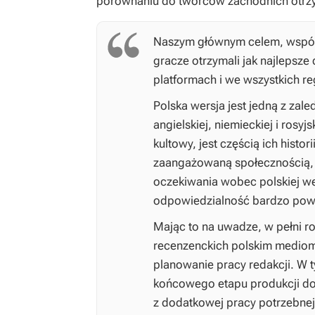
porównaniu do twórców zachodnich otrz
Naszym głównym celem, wspólnie
gracze otrzymali jak najlepsze
platformach i we wszystkich r
Polska wersja jest jedną z zale
angielskiej, niemieckiej i rosyj
kultowy, jest częścią ich histor
zaangażowaną społecznością, k
oczekiwania wobec polskiej wer
odpowiedzialność bardzo pow
Mając to na uwadze, w pełni r
recenzenckich polskim mediom 
planowanie pracy redakcji. W 
końcowego etapu produkcji dot
z dodatkowej pracy potrzebnej