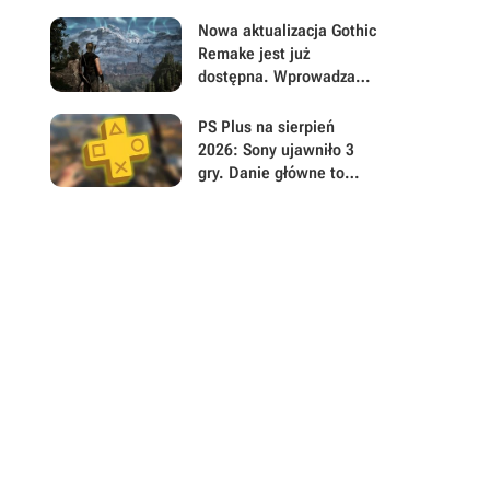
graczy wątpi jednak w
powodzenie akcji
Nowa aktualizacja Gothic
Remake jest już
dostępna. Wprowadza
masę ważnych zmian i
usuwa irytujące błędy
PS Plus na sierpień
psujące zadania
2026: Sony ujawniło 3
gry. Danie główne to
polski postapokaliptyczny
hit z otwartym światem