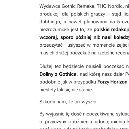
Wydawca
Gothic Remake
, THQ Nordic, ni
produkcji dla polskich graczy – stąd li
dubbingu, a nawet planowana na 5 c
niezrozumiałe jest to, że
polskie redakcj
wczoraj, sporo później niż nasi koled
przeczytać i usłyszeć w momencie zejśc
musieli dłużej poczekać na rzetelne recen
Dłużej też będziecie musieli poczekać
Doliny z
Gothica
, nad którą nasz dział 
podobnie jak w przypadku
Forzy Horizon
niestety tak się nie stanie.
Szkoda nam, że tak wyszło.
By wyjaśnić tę dość nieoczekiwaną sytua
o przyczyny opóźnienia udostępnienia 