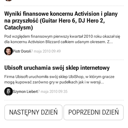
opracowywanego nomen omen przez studio EA DICE, czyli autorów
BC2.
Wyniki finansowe koncernu Activision i plany
na przyszłość (Guitar Hero 6, DJ Hero 2,
Cataclysm)
Pod względem finansowym pierwszy kwartał 2010 roku okazał się
dla koncernu Activision Blizzard całkiem udanym okresem. Z
informacji zawartych w najnowszym raporcie firmy wynika, że od 1
Piotr Doroń
7 maja 2010 09:49
stycznia do 31 marca udało się jej wypracować przychód na
poziomie 1,3 miliarda dolarów.
Ubisoft uruchamia swój sklep internetowy
Firma Ubisoft uruchomiła swój sklep UbiShop, w którym gracze
mogą kupować zarówno gry w pudełkach jak i w wersji
elektronicznej. Żeby odpowiednio zareklamować nowy system
Szymon Liebert
7 maja 2010 09:35
dystrybucji wydawca rozpoczął niedostępną u nas przecenę serii
Splinter Cell (oferując zestaw Elite Echelon) i kilka mniejszych
promocji. Niestety, na razie ceny w sklepie są dość wysokie.
NASTĘPNY DZIEŃ
POPRZEDNI DZIEŃ