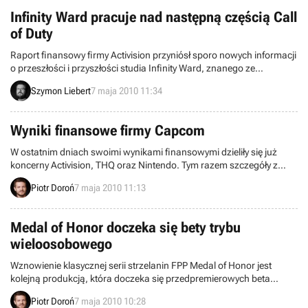
umieszczone na liście projektów firmy Firaxis, które możliwe są do
zrealizowania w przyszłości.
Infinity Ward pracuje nad następną częścią Call
of Duty
Raport finansowy firmy Activision przyniósł sporo nowych informacji
o przeszłości i przyszłości studia Infinity Ward, znanego ze
stworzenia serii Call of Duty. Bobby Kottick, prezes wydawcy,
Szymon Liebert
7 maja 2010 11:34
pierwszy raz odniósł się do marcowych wydarzeń, a Thomas Tippl
potwierdził, że deweloper pracuje nad drugim pakietem map do
ostatniej gry i tworzy zupełnie nową odsłonę serii.
Wyniki finansowe firmy Capcom
W ostatnim dniach swoimi wynikami finansowymi dzieliły się już
koncerny Activision, THQ oraz Nintendo. Tym razem szczegóły z
rocznego raportu finansowego ujawniła firma Capcom.
Piotr Doroń
7 maja 2010 11:13
Medal of Honor doczeka się bety trybu
wieloosobowego
Wznowienie klasycznej serii strzelanin FPP Medal of Honor jest
kolejną produkcją, która doczeka się przedpremierowych beta
testów. Wzorem chociażby Battlefield: Bad Company 2, firma
Piotr Doroń
7 maja 2010 10:28
Electronic Arts udostępni wczesną wersję trybu wieloosobowego,