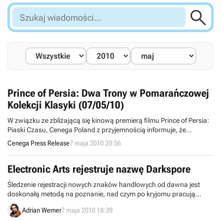

Szukaj
wiadomości...
Prince of Persia: Dwa Trony w Pomarańczowej
Kolekcji Klasyki (07/05/10)
W związku ze zbliżającą się kinową premierą filmu Prince of Persia:
Piaski Czasu, Cenega Poland z przyjemnością informuje, że
równocześnie z tym wydarzeniem, do sklepów w całej Polsce trafi
Cenega Press Release
7 maja 2010 20:56
gra Prince of Persia: Dwa Trony!
Electronic Arts rejestruje nazwę Darkspore
Śledzenie rejestracji nowych znaków handlowych od dawna jest
doskonałą metodą na poznanie, nad czym po kryjomu pracują
studia deweloperskie. Tym razem to Electronic Arts złożyło wnioski
Adrian Werner
7 maja 2010 18:39
rejestracyjne, które zainteresować powinny wszystkich fanów Spore.