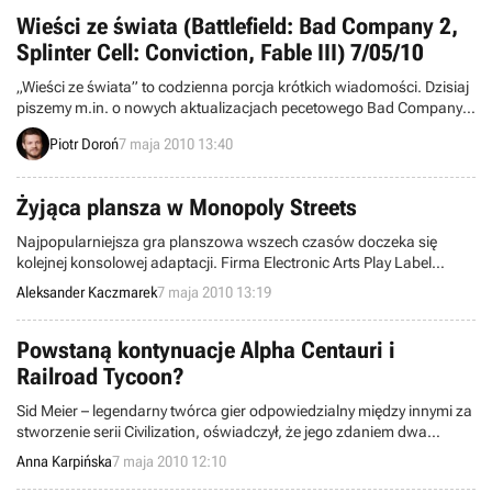
Wieści ze świata (Battlefield: Bad Company 2,
Splinter Cell: Conviction, Fable III) 7/05/10
„Wieści ze świata” to codzienna porcja krótkich wiadomości. Dzisiaj
piszemy m.in. o nowych aktualizacjach pecetowego Bad Company 2
i Splinter Cell: Conviction, sprzedaży Metal Gear Solid: Peace Walker
Piotr Doroń
7 maja 2010 13:40
w Japonii, dacie premiery Final Fantasy IX w wersjach na PSP i PS3,
a także przyszłości Blur. Zapraszamy do lektury.
Żyjąca plansza w Monopoly Streets
Najpopularniejsza gra planszowa wszech czasów doczeka się
kolejnej konsolowej adaptacji. Firma Electronic Arts Play Label
(będąca częścią koncernu EA) poinformowała o pracach nad
Aleksander Kaczmarek
7 maja 2010 13:19
Monopoly Streets. Gra ukaże się jesienią tego roku w wersji na
konsole Nintendo Wii, Xbox 360 i PlayStation 3.
Powstaną kontynuacje Alpha Centauri i
Railroad Tycoon?
Sid Meier – legendarny twórca gier odpowiedzialny między innymi za
stworzenie serii Civilization, oświadczył, że jego zdaniem dwa
klasyczne tytuły – Sid Meier's Alpha Centauri i Railroad Tycoon
Anna Karpińska
7 maja 2010 12:10
zasługują na to żeby doczekać się kontynuacji. Obydwie gry zostały