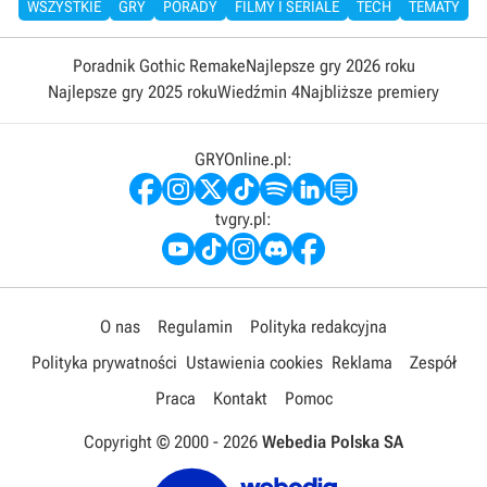
WSZYSTKIE
GRY
PORADY
FILMY I SERIALE
TECH
TEMATY
Poradnik Gothic Remake
Najlepsze gry 2026 roku
Najlepsze gry 2025 roku
Wiedźmin 4
Najbliższe premiery
GRYOnline.pl:
tvgry.pl:
O nas
Regulamin
Polityka redakcyjna
Polityka prywatności
Ustawienia cookies
Reklama
Zespół
Praca
Kontakt
Pomoc
Copyright © 2000 -
2026
Webedia Polska SA