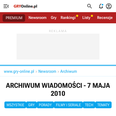




Newsroom
Gry
Rankingi
Listy
Recenzje
PREMIUM
www.gry-online.pl
Newsroom
Archiwum


ARCHIWUM WIADOMOŚCI - 7 MAJA
2010
WSZYSTKIE
GRY
PORADY
FILMY I SERIALE
TECH
TEMATY