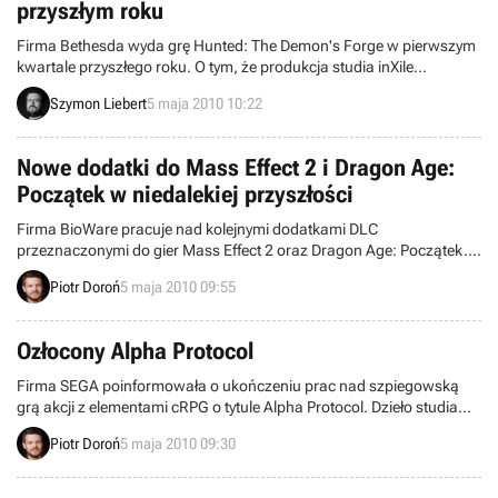
przyszłym roku
Firma Bethesda wyda grę Hunted: The Demon's Forge w pierwszym
kwartale przyszłego roku. O tym, że produkcja studia inXile
Entertainment zyskała wsparcie twórców The Elder Scrolls
Szymon Liebert
5 maja 2010 10:22
wiedzieliśmy od kilkunastu miesięcy, ale dopiero teraz ujawniono,
kiedy mniej więcej możemy się jej spodziewać. Tytuł ma skupiać się
na eliminowaniu hord wrogów i trybie kooperacji.
Nowe dodatki do Mass Effect 2 i Dragon Age:
Początek w niedalekiej przyszłości
Firma BioWare pracuje nad kolejnymi dodatkami DLC
przeznaczonymi do gier Mass Effect 2 oraz Dragon Age: Początek.
Producent dotrzymuje tym samym słowa danego w połowie marca.
Piotr Doroń
5 maja 2010 09:55
Ozłocony Alpha Protocol
Firma SEGA poinformowała o ukończeniu prac nad szpiegowską
grą akcji z elementami cRPG o tytule Alpha Protocol. Dzieło studia
Obsidian Entertainment trafi dzięki temu na półki europejskich
Piotr Doroń
5 maja 2010 09:30
sklepów zgodnie z dotychczasowym planem, czyli 28 maja. Trzy dni
później przygody tajnego agenta Michaela Thortona zagoszczą w
domach mieszkańców Ameryki Północnej.