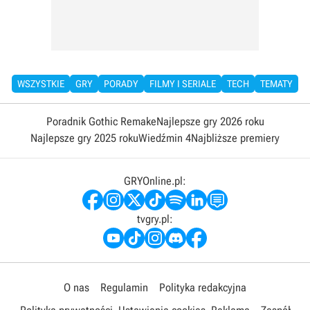
WSZYSTKIE
GRY
PORADY
FILMY I SERIALE
TECH
TEMATY
Poradnik Gothic Remake
Najlepsze gry 2026 roku
Najlepsze gry 2025 roku
Wiedźmin 4
Najbliższe premiery
GRYOnline.pl:
tvgry.pl:
O nas
Regulamin
Polityka redakcyjna