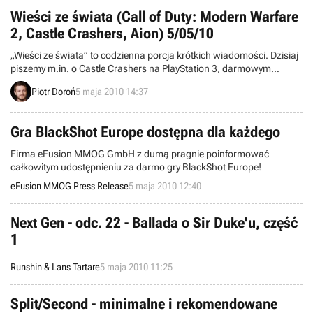
europejscy koledzy. Jeszcze dziś na oficjalnej stronie gry powinien
pojawić się świeży trailer zatytułowany „Leave A Message”.
Wieści ze świata (Call of Duty: Modern Warfare
2, Castle Crashers, Aion) 5/05/10
„Wieści ze świata” to codzienna porcja krótkich wiadomości. Dzisiaj
piszemy m.in. o Castle Crashers na PlayStation 3, darmowym
weekendzie z pecetowym Modern Warfare 2, majowych nowościach
Piotr Doroń
5 maja 2010 14:37
w Xbox Live, a także nowej, potężnej łatce do MMO Aion.
Zapraszamy do lektury.
Gra BlackShot Europe dostępna dla każdego
Firma eFusion MMOG GmbH z dumą pragnie poinformować
całkowitym udostępnieniu za darmo gry BlackShot Europe!
eFusion MMOG Press Release
5 maja 2010 12:40
Next Gen - odc. 22 - Ballada o Sir Duke'u, część
1
Runshin & Lans Tartare
5 maja 2010 11:25
Split/Second - minimalne i rekomendowane