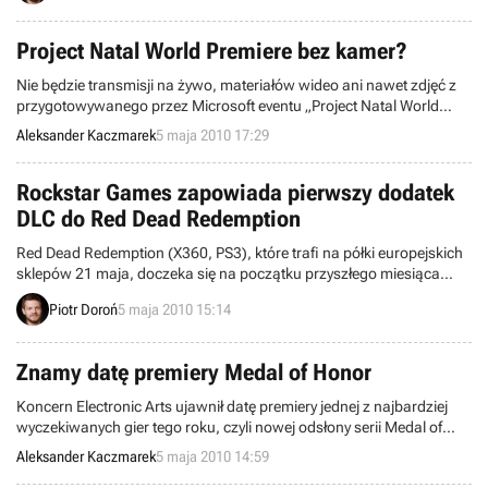
Project Natal World Premiere bez kamer?
Nie będzie transmisji na żywo, materiałów wideo ani nawet zdjęć z
przygotowywanego przez Microsoft eventu „Project Natal World
Premiere”, który odbędzie się 13 czerwca, na dwa dni przed targami
Aleksander Kaczmarek
5 maja 2010 17:29
E3. Gigant z Redmont zaapelował do dziennikarzy, by tego wieczora
zostawili wszystkie techniczne gadżety w domach i najzwyczajniej
przyszli się dobrze bawić.
Rockstar Games zapowiada pierwszy dodatek
DLC do Red Dead Redemption
Red Dead Redemption (X360, PS3), które trafi na półki europejskich
sklepów 21 maja, doczeka się na początku przyszłego miesiąca
pierwszego dodatku DLC, zatytułowanego Outlaws to the End Co-
Piotr Doroń
5 maja 2010 15:14
Op Mission Pack. Zanim jednak zaczniecie wieszać psy na Rockstar
Games, twierdząc, że po raz kolejny mamy tu do czynienia z
wyzyskiem graczy, przeczytajcie dokładnie dalszą część tej
Znamy datę premiery Medal of Honor
wiadomości.
Koncern Electronic Arts ujawnił datę premiery jednej z najbardziej
wyczekiwanych gier tego roku, czyli nowej odsłony serii Medal of
Honor. 12 października w opanowane przez Talibów afgańskie góry
Aleksander Kaczmarek
5 maja 2010 14:59
ruszą gracze z Ameryki Północnej. Trzy dni później dołączą do nich