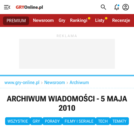




Newsroom
Gry
Rankingi
Listy
Recenzje
PREMIUM
www.gry-online.pl
Newsroom
Archiwum


ARCHIWUM WIADOMOŚCI - 5 MAJA
2010
WSZYSTKIE
GRY
PORADY
FILMY I SERIALE
TECH
TEMATY