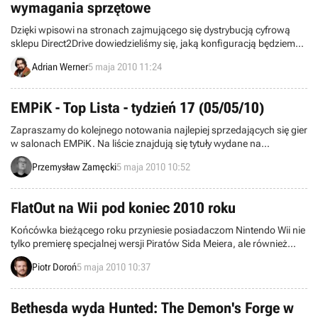
wymagania sprzętowe
Dzięki wpisowi na stronach zajmującego się dystrybucją cyfrową
sklepu Direct2Drive dowiedzieliśmy się, jaką konfiguracją będziemy
musieli dysponować, by bezstresowo cieszyć się nowymi wyścigami
Adrian Werner
5 maja 2010 11:24
zespołu Black Rock Studio.
EMPiK - Top Lista - tydzień 17 (05/05/10)
Zapraszamy do kolejnego notowania najlepiej sprzedających się gier
w salonach EMPiK. Na liście znajdują się tytuły wydane na
komputery osobiste oraz konsole PS2, PSP, PS3 i Xbox 360. Dane
Przemysław Zamęcki
5 maja 2010 10:52
pochodzą z okresu pomiędzy 26 kwietnia a 2 maja i zostały zebrane
w 150 salonach sieci.
FlatOut na Wii pod koniec 2010 roku
Końcówka bieżącego roku przyniesie posiadaczom Nintendo Wii nie
tylko premierę specjalnej wersji Piratów Sida Meiera, ale również
nową odsłonę cyklu FlatOut. Według zapewnień twórców produkcja
Piotr Doroń
5 maja 2010 10:37
zadowoli wszystkich miłośników zręcznościowych gier
wyścigowych.
Bethesda wyda Hunted: The Demon's Forge w