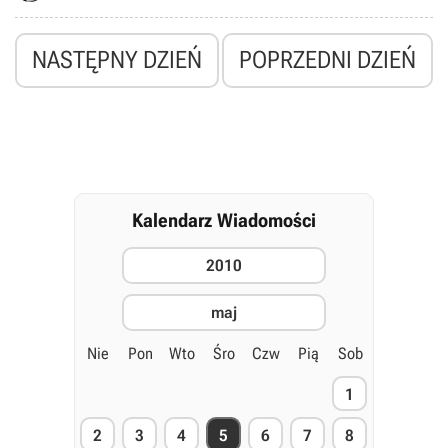
Goo, czy Penumbra: Przebudzenie, a najlepsze jest to, że cena
całości zależy od hojności gracza.
NASTĘPNY DZIEŃ
POPRZEDNI DZIEŃ
Kalendarz Wiadomości
2010
maj
Nie
Pon
Wto
Śro
Czw
Pią
Sob
1
2
3
4
5
6
7
8