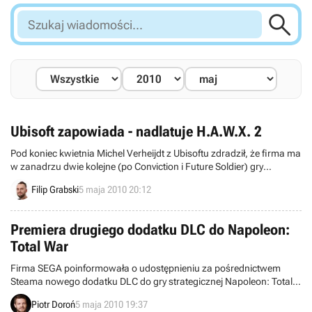

Szukaj
wiadomości...
Ubisoft zapowiada - nadlatuje H.A.W.X. 2
Pod koniec kwietnia Michel Verheijdt z Ubisoftu zdradził, że firma ma
w zanadrzu dwie kolejne (po Conviction i Future Soldier) gry
sygnowane nazwiskiem Toma Clancy'ego. Dzisiaj oficjalnie
Filip Grabski
5 maja 2010 20:12
poznajemy pierwszą z nich.
Premiera drugiego dodatku DLC do Napoleon:
Total War
Firma SEGA poinformowała o udostępnieniu za pośrednictwem
Steama nowego dodatku DLC do gry strategicznej Napoleon: Total
War. W skład rozszerzenia kosztującego 1,99 euro weszło sześć
Piotr Doroń
5 maja 2010 19:37
nowych jednostek oraz niedostępny dotąd scenariusz.