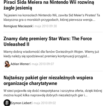
Piraci Sida Meiera na Nintendo Wii rozwiną
żagle jesienią
Tej jesieni na konsolach Nintendo Wii, zawita Sid Meier's Pirates! Ta
klasyczna gra o morskich przygodach, której pierwsza wersja
pamięta jeszcze lata 80-te ubiegłego wieku, będzie według twórców,
Remigiusz Maciaszek
5 maja 2010 09:30
doskonale pasować do tej platformy.
Znamy datę premiery Star Wars: The Force
Unleashed II
Mamy dobrą wiadomość dla fanów Gwiezdnych Wojen. Wiemy już
kiedy należy się spodziewać premiery kontynuacji przygód
Starkillera.
Adrian Werner
5 maja 2010 09:07
Najtańszy pakiet gier niezależnych wspiera
organizacje charytatywne
W sieci pojawiła się dość niespotykana i szczytna oferta, dzięki której
można kupić kilka naprawdę dobrych niezależnych gier i
jednocześnie wesprzeć dwie organizacje charytatywne. W pakiecie
Szymon Liebert
5 maja 2010 09:02
Humble Indie Bundle znajdują się między innymi produkcje World of