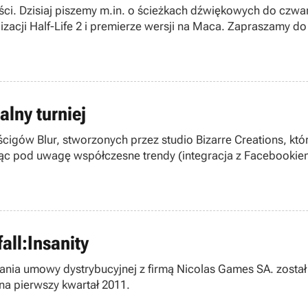
ści. Dzisiaj piszemy m.in. o ścieżkach dźwiękowych do czwa
izacji Half-Life 2 i premierze wersji na Maca. Zapraszamy do 
alny turniej
yścigów Blur, stworzonych przez studio Bizarre Creations, k
rąc pod uwagę współczesne trendy (integracja z Facebookiem
all:Insanity
isania umowy dystrybucyjnej z firmą Nicolas Games SA. zost
t na pierwszy kwartał 2011.