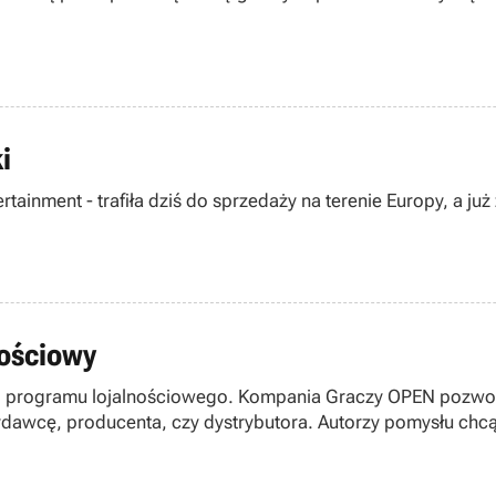
i
rtainment - trafiła dziś do sprzedaży na terenie Europy, a ju
nościowy
programu lojalnościowego. Kompania Graczy OPEN pozwoli 
ra. Autorzy pomysłu chcą w ten sposób promować zakup legalnego