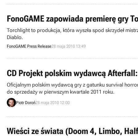
FonoGAME zapowiada premierę gry To
Torchlight to produkcja, która wyszła spod skrzydeł mist
Diablo.
FonoGAME Press Release
28 maja 2010 13:49
CD Projekt polskim wydawcą Afterfall:
Oficjalnym polskim wydawcą gry z gatunku survival horror 
do sprzedaży w pierwszym kwartale 2011 roku.
Piotr Doroń
28 maja 2010 12:00
Wieści ze świata (Doom 4, Limbo, Half