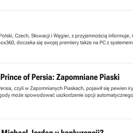
, Słowacji i Węgier, z przyjemnością informuje, iż Lost Planet 2, bardzo
box360, doczeka się swojej premiery także na PC z systemem
Prince of Persia: Zapomniane Piaski
ersia, czyli w Zapomnianych Piaskach, pojawił się pewien iry
zygody może spowodować uszkodzenie opcji automatycznego za
- Michael Jordan u konkurencji?