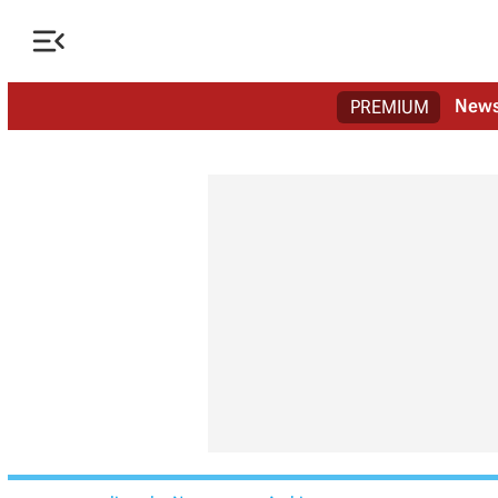

New
PREMIUM