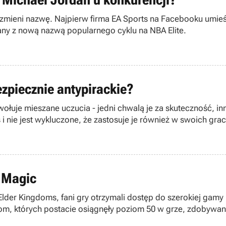
ie zmieni nazwę. Najpierw firma EA Sports na Facebooku umieś
ązany z nową nazwą popularnego cyklu na NBA Elite.
ezpiecznie antypirackie?
ołuje mieszane uczucia - jedni chwalą je za skuteczność, in
 nie jest wykluczone, że zastosuje je również w swoich grac
 Magic
Elder Kingdoms, fani gry otrzymali dostęp do szerokiej gam
om, których postacie osiągnęły poziom 50 w grze, zdobywa