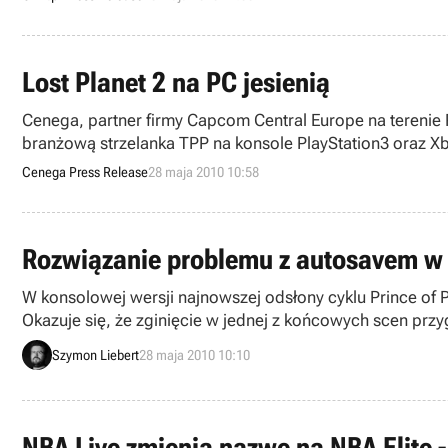
Lost Planet 2 na PC jesienią
Cenega, partner firmy Capcom Central Europe na terenie Polski, Czech
branżową strzelanka TPP na konsole PlayStation3 oraz X
Cenega Press Release
28 maja 2010 10:58
Rozwiązanie problemu z autosavem w 
W konsolowej wersji najnowszej odsłony cyklu Prince of P
Okazuje się, że zginięcie w jednej z końcowych scen pr
komnat.
Szymon Liebert
28 maja 2010 10:10
NBA Live zmienia nazwę na NBA Elite 