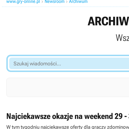
www.gry-online.pl
Newsroom
Archiwum


ARCHIW
Wsz
Szukaj
wiadomości...
Najciekawsze okazje na weekend 29 -
W tym tygodniu najciekawsze oferty dla graczy zdomin