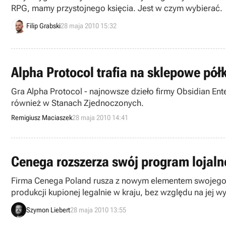
RPG, mamy przystojnego księcia. Jest w czym wybierać.
Filip Grabski
28 maja 2010 15:32
Alpha Protocol trafia na sklepowe półk
Gra Alpha Protocol - najnowsze dzieło firmy Obsidian Ente
również w Stanach Zjednoczonych.
Remigiusz Maciaszek
28 maja 2010 14:41
Cenega rozszerza swój program lojal
Firma Cenega Poland rusza z nowym elementem swojego 
produkcji kupionej legalnie w kraju, bez względu na jej wydawcę, producenta, czy dystrybuto
oprogramowania w Polsce i rozwinąć swoją ofertę.
Szymon Liebert
28 maja 2010 13:55