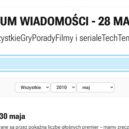
UM WIADOMOŚCI - 28 MA
ystkie
Gry
Porady
Filmy i seriale
Tech
Te
 30 maja
owane są przez pokaźną liczbę głośnych premier – mamy zr