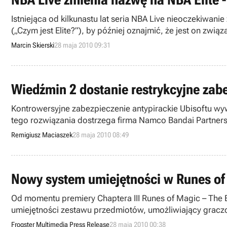
Istniejąca od kilkunastu lat seria NBA Live nieoczekiwan
(„Czym jest Elite?”), by później oznajmić, że jest on zwi
Marcin Skierski
28 maja 2010 09:31
Wiedźmin 2 dostanie restrykcyjne zab
Kontrowersyjne zabezpieczenie antypirackie Ubisoftu wyw
tego rozwiązania dostrzega firma Namco Bandai Partners i
Remigiusz Maciaszek
28 maja 2010 08:49
Nowy system umiejętności w Runes of
Od momentu premiery Chaptera III Runes of Magic – The 
umiejętności zestawu przedmiotów, umożliwiający gracz
zbieranie elementów uzbrojenia.
Frogster Multimedia Press Release
28 maja 2010 00:38