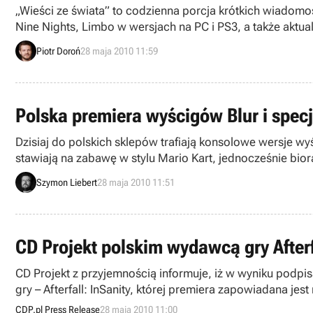
„Wieści ze świata” to codzienna porcja krótkich wiadomo
Nine Nights, Limbo w wersjach na PC i PS3, a także aktual
Piotr Doroń
28 maja 2010 11:59
Polska premiera wyścigów Blur i specj
Dzisiaj do polskich sklepów trafiają konsolowe wersje w
stawiają na zabawę w stylu Mario Kart, jednocześnie bio
w specjalnym konkursie.
Szymon Liebert
28 maja 2010 11:51
CD Projekt polskim wydawcą gry Afterf
CD Projekt z przyjemnością informuje, iż w wyniku podp
gry – Afterfall: InSanity, której premiera zapowiadana jes
CDP.pl Press Release
28 maja 2010 11:00