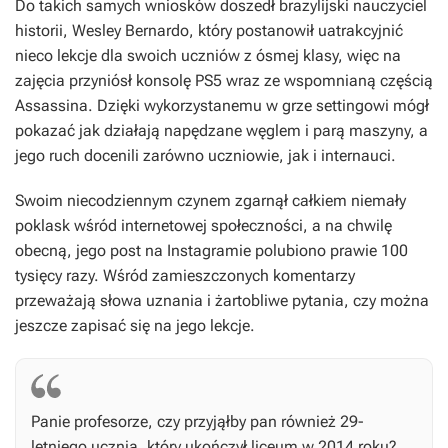
Do takich samych wniosków doszedł brazylijski nauczyciel
historii, Wesley Bernardo, który postanowił uatrakcyjnić
nieco lekcje dla swoich uczniów z ósmej klasy, więc na
zajęcia przyniósł konsolę PS5 wraz ze wspomnianą częścią
Assassina
. Dzięki wykorzystanemu w grze settingowi mógł
pokazać jak działają napędzane węglem i parą maszyny, a
jego ruch docenili zarówno uczniowie, jak i internauci.
Swoim niecodziennym czynem zgarnął całkiem niemały
poklask wśród internetowej społeczności, a na chwilę
obecną, jego post na Instagramie polubiono prawie 100
tysięcy razy. Wśród zamieszczonych komentarzy
przeważają słowa uznania i żartobliwe pytania, czy można
jeszcze zapisać się na jego lekcje.
Panie profesorze, czy przyjąłby pan również 29-
letniego ucznia, który ukończył liceum w 2014 roku?