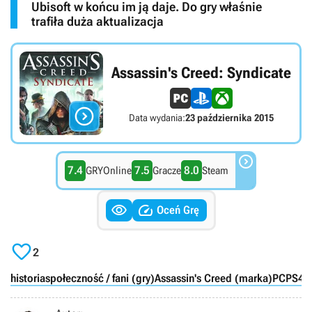
Ubisoft w końcu im ją daje. Do gry właśnie
trafiła duża aktualizacja
Assassin's Creed: Syndicate

Data wydania:
23 października 2015

7.4
7.5
8.0
GRYOnline
Gracze
Steam


Oceń Grę

2
historia
społeczność / fani (gry)
Assassin's Creed (marka)
PC
PS4
X