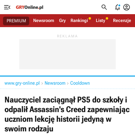




Newsroom
Gry
Rankingi
Listy
Recenzje
PREMIUM
www.gry-online.pl
Newsroom
Cooldown


Nauczyciel zaciągnął PS5 do szkoły i
odpalił Assassin's Creed zapewniając
uczniom lekcję historii jedyną w
swoim rodzaju