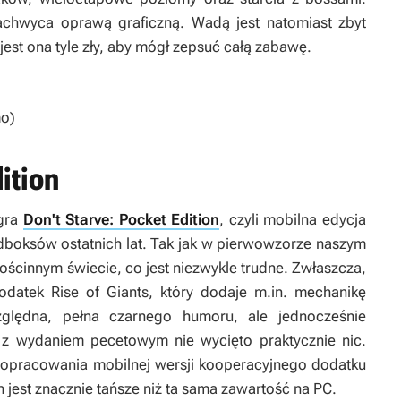
achwyca oprawą graficzną. Wadą jest natomiast zbyt
jest ona tyle zły, aby mógł zepsuć całą zabawę.
o)
ition
 gra
Don't Starve: Pocket Edition
, czyli mobilna edycja
dboksów ostatnich lat. Tak jak w pierwowzorze naszym
ościnnym świecie, co jest niezwykle trudne. Zwłaszcza,
dodatek
Rise of Giants
, który dodaje m.in. mechanikę
zględna, pełna czarnego humoru, ale jednocześnie
z wydaniem pecetowym nie wycięto praktycznie nic.
w opracowania mobilnej wersji kooperacyjnego dodatku
n
jest znacznie tańsze niż ta sama zawartość na PC.