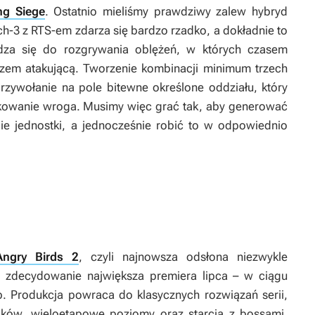
ng Siege
. Ostatnio mieliśmy prawdziwy zalew hybryd
ch-3 z RTS-em zdarza się bardzo rzadko, a dokładnie to
za się do rozgrywania oblężeń, w których czasem
razem atakującą. Tworzenie kombinacji minimum trzech
ywołanie na pole bitewne określone oddziału, który
kowanie wroga. Musimy więc grać tak, aby generować
e jednostki, a jednocześnie robić to w odpowiednio
Angry Birds 2
, czyli najnowsza odsłona niezwykle
o zdecydowanie największa premiera lipca – w ciągu
b. Produkcja powraca do klasycznych rozwiązań serii,
aków, wieloetapowe poziomy oraz starcia z bossami.