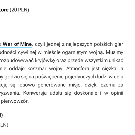
tore
(20 PLN)
s War of Mine
, czyli jednej z najlepszych polskich gier
 ludności cywilnej w mieście ogarniętym wojną. Musimy
 rozbudowywać kryjówkę oraz przede wszystkim unikać
tnie oddaje koszmar wojny. Atmosfera jest ciężka, a
y godzić się na poświęcenie pojedynczych ludzi w celu
akcją są losowo generowane misje, dzięki czemu za
zwania. Konwersja udała się doskonale i w opinii
y pierwowzór.
N)
PLN)