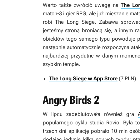
Warto także zwrócić uwagę na
The Lo
match-3 i gier RPG, ale już mieszanie mat
robi
The Long Siege
. Zabawa sprowad
jesteśmy stroną broniącą się, a innym 
obiektów tego samego typu powoduje prz
następnie automatycznie rozpoczyna ata
najbardziej przydatne w danym momenci
szybkim tempie.
The Long Siege w App Store
(7 PLN)
Angry Birds 2
W lipcu zadebiutowała również gra
popularnego cyklu studia Rovio. Była t
trzech dni aplikację pobrało 10 mln osó
dodając jedynie kilka nowych typów pt