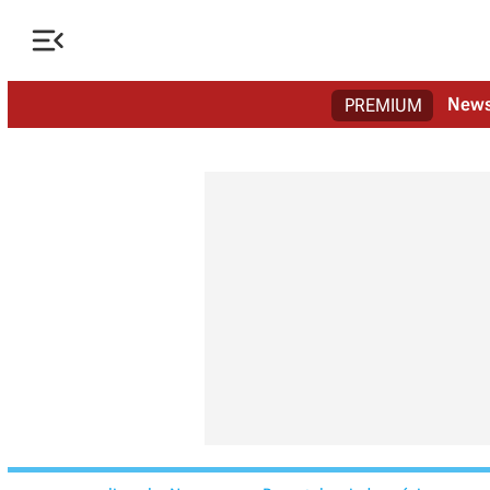

New
PREMIUM