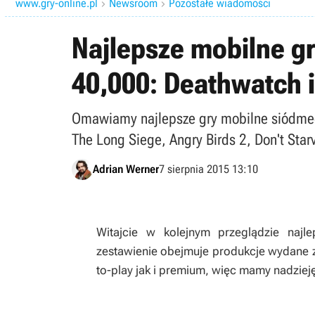
www.gry-online.pl
Newsroom
Pozostałe wiadomości


Najlepsze mobilne gr
40,000: Deathwatch i
Omawiamy najlepsze gry mobilne siódmego
The Long Siege, Angry Birds 2, Don't Sta
Adrian Werner
7 sierpnia 2015 13:10
Witajcie w kolejnym przeglądzie najl
zestawienie obejmuje produkcje wydane za
to-play jak i premium, więc mamy nadzieję