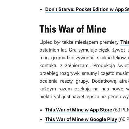
Don't Starve: Pocket Edition w App S
This War of Mine
Lipiec był także miesiącem premiery
Thi
ostatnich lat. Gra symuluje ciężki żywot
m.in. gromadzić żywność, szukać leków,
kontaktu z żołnierzami. Produkcja świe
przebieg rozgrywki smutny i często musim
ocalenia reszty grupy. Dodatkową atr
każdym razem czekają na nas nowe wy
niektórych jest nawet lepsza niż pecetow
This War of Mine w App Store
(60 PL
This War of Mine w Google Play
(60 