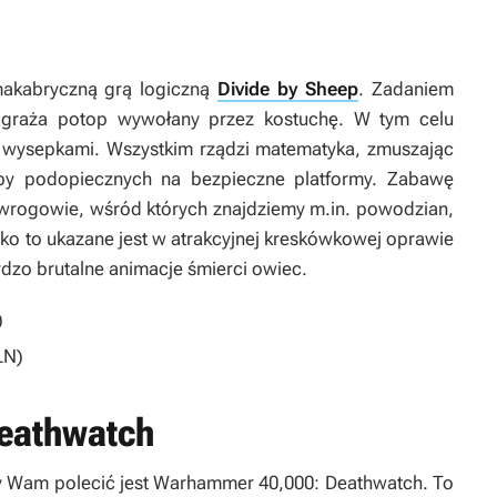
makabryczną grą logiczną
Divide by Sheep
. Zadaniem
zagraża potop wywołany przez kostuchę. W tym celu
 wysepkami. Wszystkim rządzi matematyka, zmuszając
zby podopiecznych na bezpieczne platformy. Zabawę
i wrogowie, wśród których znajdziemy m.in. powodzian,
ko to ukazane jest w atrakcyjnej kreskówkowej oprawie
ardzo brutalne animacje śmierci owiec.
)
LN)
eathwatch
y Wam polecić jest
Warhammer 40,000: Deathwatch
. To