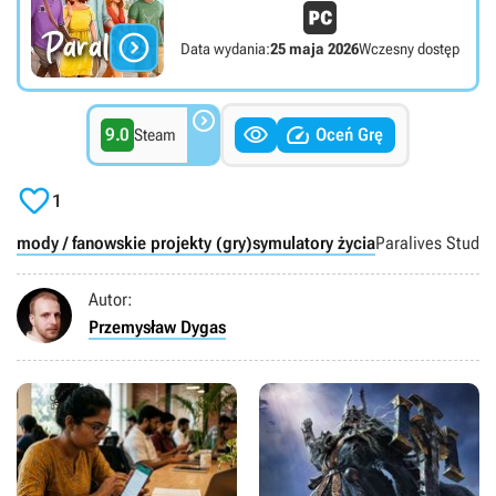

Data wydania:
25 maja 2026
Wczesny dostęp



9.0
Oceń Grę
Steam

1
mody / fanowskie projekty (gry)
symulatory życia
Paralives Studio
Autor:
Przemysław Dygas