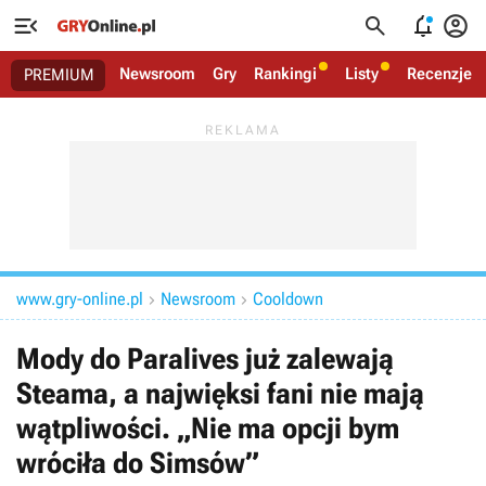




Newsroom
Gry
Rankingi
Listy
Recenzje
PREMIUM
www.gry-online.pl
Newsroom
Cooldown


Mody do Paralives już zalewają
Steama, a najwięksi fani nie mają
wątpliwości. „Nie ma opcji bym
wróciła do Simsów”