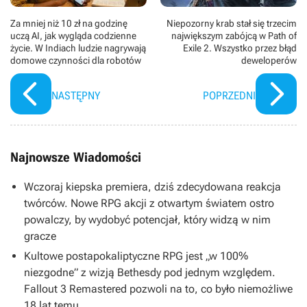
Za mniej niż 10 zł na godzinę
Niepozorny krab stał się trzecim
uczą AI, jak wygląda codzienne
największym zabójcą w Path of
życie. W Indiach ludzie nagrywają
Exile 2. Wszystko przez błąd
domowe czynności dla robotów
deweloperów
NASTĘPNY
POPRZEDNI
Najnowsze Wiadomości
Wczoraj kiepska premiera, dziś zdecydowana reakcja
twórców. Nowe RPG akcji z otwartym światem ostro
powalczy, by wydobyć potencjał, który widzą w nim
gracze
Kultowe postapokaliptyczne RPG jest „w 100%
niezgodne” z wizją Bethesdy pod jednym względem.
Fallout 3 Remastered pozwoli na to, co było niemożliwe
18 lat temu