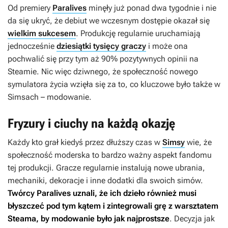
Od premiery
Paralives
minęły już ponad dwa tygodnie i nie
da się ukryć, że debiut we wczesnym dostępie okazał się
wielkim sukcesem
. Produkcję regularnie uruchamiają
jednocześnie
dziesiątki tysięcy graczy
i może ona
pochwalić się przy tym aż 90% pozytywnych opinii na
Steamie. Nic więc dziwnego, że społeczność nowego
symulatora życia wzięła się za to, co kluczowe było także w
Simsach – modowanie.
Fryzury i ciuchy na każdą okazję
Każdy kto grał kiedyś przez dłuższy czas w
Simsy
wie, że
społeczność moderska to bardzo ważny aspekt fandomu
tej produkcji. Gracze regularnie instalują nowe ubrania,
mechaniki, dekoracje i inne dodatki dla swoich simów.
Twórcy
Paralives
uznali, że ich dzieło również musi
błyszczeć pod tym kątem i zintegrowali grę z warsztatem
Steama, by modowanie było jak najprostsze
. Decyzja jak