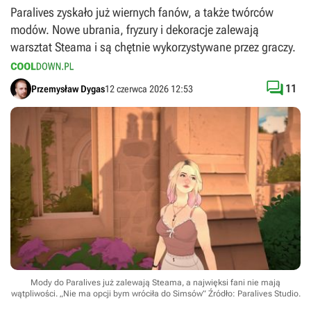
Paralives zyskało już wiernych fanów, a także twórców
modów. Nowe ubrania, fryzury i dekoracje zalewają
warsztat Steama i są chętnie wykorzystywane przez graczy.

11
Przemysław Dygas
12 czerwca 2026 12:53
Mody do Paralives już zalewają Steama, a najwięksi fani nie mają
wątpliwości. „Nie ma opcji bym wróciła do Simsów”
Źródło: Paralives Studio
.