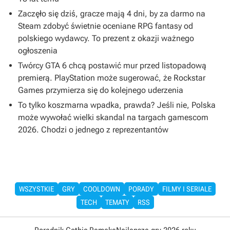
Zaczęło się dziś, gracze mają 4 dni, by za darmo na
Steam zdobyć świetnie oceniane RPG fantasy od
polskiego wydawcy. To prezent z okazji ważnego
ogłoszenia
Twórcy GTA 6 chcą postawić mur przed listopadową
premierą. PlayStation może sugerować, że Rockstar
Games przymierza się do kolejnego uderzenia
To tylko koszmarna wpadka, prawda? Jeśli nie, Polska
może wywołać wielki skandal na targach gamescom
2026. Chodzi o jednego z reprezentantów
WSZYSTKIE
GRY
COOLDOWN
PORADY
FILMY I SERIALE
TECH
TEMATY
RSS