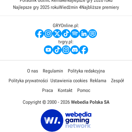
Poradnik Gothic Remake
Najlepsze gry 2026 roku
Najlepsze gry 2025 roku
Wiedźmin 4
Najbliższe premiery
GRYOnline.pl:
tvgry.pl:
O nas
Regulamin
Polityka redakcyjna
Polityka prywatności
Ustawienia cookies
Reklama
Zespół
Praca
Kontakt
Pomoc
Copyright © 2000 -
2026
Webedia Polska SA