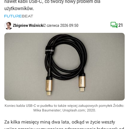
nawet kabli USB-C, co tworzy nowy problem dla
użytkowników.

21
Zbigniew Woźnicki
2 czerwca 2026 09:50
Koniec kabla USB-C w pudełku to także więcej zakupowych pomyłek
Źródło:
Mika Baumeister; Unsplash.com; 2020
.
Za kilka miesięcy miną dwa lata, odkąd w życie weszły