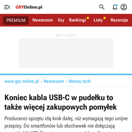




Newsroom
Gry
Rankingi
Listy
Recenzje
PREMIUM
www.gry-online.pl
Newsroom
Newsy tech


Koniec kabla USB-C w pudełku to
także więcej zakupowych pomyłek
Producenci sprzętu idą krok dalej, niż wymagają tego unijne
przepisy. Do smartfonów lub słuchawek nie dołączają