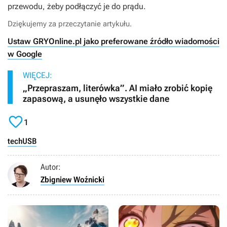
przewodu, żeby podłączyć je do prądu.
Dziękujemy za przeczytanie artykułu.
Ustaw GRYOnline.pl jako preferowane źródło wiadomości
w Google
WIĘCEJ:
„Przepraszam, literówka”. AI miało zrobić kopię
zapasową, a usunęło wszystkie dane

1
tech
USB
Autor:
Zbigniew Woźnicki