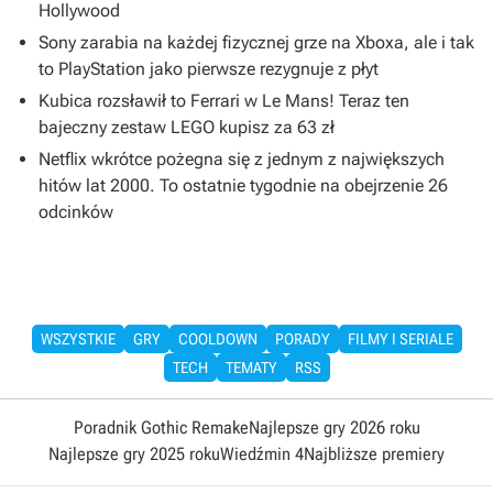
Hollywood
Sony zarabia na każdej fizycznej grze na Xboxa, ale i tak
to PlayStation jako pierwsze rezygnuje z płyt
Kubica rozsławił to Ferrari w Le Mans! Teraz ten
bajeczny zestaw LEGO kupisz za 63 zł
Netflix wkrótce pożegna się z jednym z największych
hitów lat 2000. To ostatnie tygodnie na obejrzenie 26
odcinków
WSZYSTKIE
GRY
COOLDOWN
PORADY
FILMY I SERIALE
TECH
TEMATY
RSS
Poradnik Gothic Remake
Najlepsze gry 2026 roku
Najlepsze gry 2025 roku
Wiedźmin 4
Najbliższe premiery