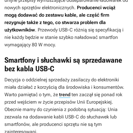
unijne przepisy wymuszające odseparowanie ładowarek od
nowych sprzętów elektronicznych.
Producenci wciąż
mogą dodawać do zestawu kable, ale część firm
rezygnuje także z tego, co stwarza problem dla
użytkowników
. Przewody USB-C różnią się specyfikacją i
nie każdy będzie w stanie szybko naładować smartfon
wymagający 80 W mocy.
Smartfony i słuchawki są sprzedawane
bez kabla USB-C
Decyzja o oddzielnej sprzedaży zasilaczy do elektroniki
miała działać z korzyścią dla środowiska i konsumentów.
Warto pamiętać o tym, że
trend
ten zaczął się ponad rok
przed wejściem w życie przepisów Unii Europejskiej.
Obecnie mamy do czynienia z podobną sytuacją: Unia
zezwala na dodawanie kabli USB-C do słuchawek lub
smartfonów, ale producenci sprzętu nie są tym
zainteresowani.