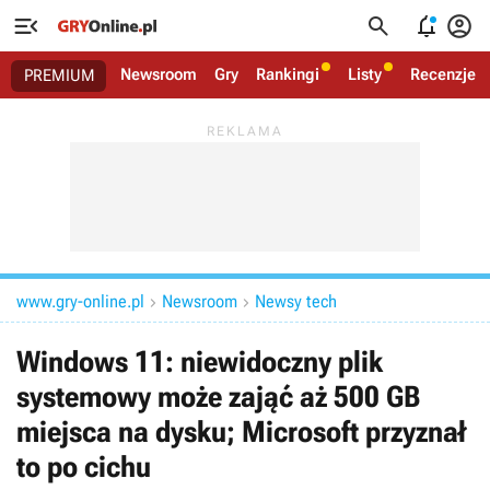




Newsroom
Gry
Rankingi
Listy
Recenzje
PREMIUM
www.gry-online.pl
Newsroom
Newsy tech


Windows 11: niewidoczny plik
systemowy może zająć aż 500 GB
miejsca na dysku; Microsoft przyznał
to po cichu