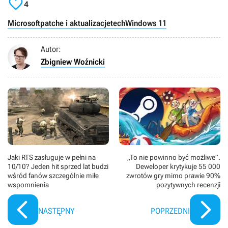

4
Microsoft
patche i aktualizacje
tech
Windows 11
Autor:
Zbigniew Woźnicki
Jaki RTS zasługuje w pełni na
„To nie powinno być możliwe”.
10/10? Jeden hit sprzed lat budzi
Deweloper krytykuje 55 000
wśród fanów szczególnie miłe
zwrotów gry mimo prawie 90%
wspomnienia
pozytywnych recenzji
NASTĘPNY
POPRZEDNI