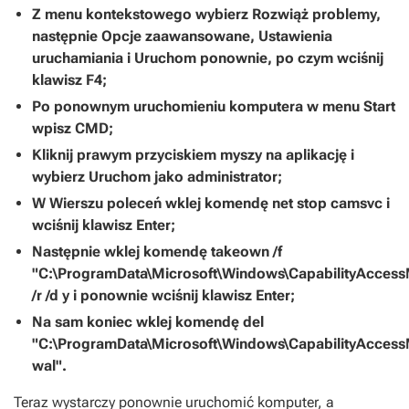
Z menu kontekstowego wybierz Rozwiąż problemy,
następnie Opcje zaawansowane, Ustawienia
uruchamiania i Uruchom ponownie, po czym wciśnij
klawisz F4;
Po ponownym uruchomieniu komputera w menu Start
wpisz CMD;
Kliknij prawym przyciskiem myszy na aplikację i
wybierz Uruchom jako administrator;
W Wierszu poleceń wklej komendę net stop camsvc i
wciśnij klawisz Enter;
Następnie wklej komendę takeown /f
"C:\ProgramData\Microsoft\Windows\CapabilityAcces
/r /d y i ponownie wciśnij klawisz Enter;
Na sam koniec wklej komendę del
"C:\ProgramData\Microsoft\Windows\CapabilityAcces
wal".
Teraz wystarczy ponownie uruchomić komputer, a