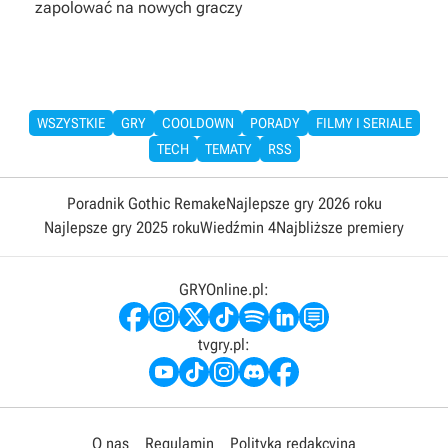
zapolować na nowych graczy
WSZYSTKIE
GRY
COOLDOWN
PORADY
FILMY I SERIALE
TECH
TEMATY
RSS
Poradnik Gothic Remake
Najlepsze gry 2026 roku
Najlepsze gry 2025 roku
Wiedźmin 4
Najbliższe premiery
GRYOnline.pl:
tvgry.pl:
O nas
Regulamin
Polityka redakcyjna