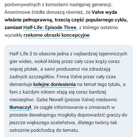
porównywalnych z konsolami następnej generacji.
Anonimowe źródła donoszą również, że
Valve wyda
właśnie pełnoprawną, trzecią część popularnego cyklu,
zamiast
Half-Life: Episode Three
, z którego ostatnio
wyciekły
rzekome obrazki koncepcyjne
.
Half-Life 3
to obecnie jedna z najbardziej tajemniczych
gier wideo, wokół której przez cały czas krąży coraz
więcej plotek, a sami producenci nie zdradzają
żadnych szczegółów. Firma Valve przez cały czas
dementuje
kolejne doniesienia
na temat tego tytułu, a
fani z każdym rokiem stają się coraz bardziej
niecierpliwi. Gabe Newell (prezes Valve) niedawno
tłumaczył
, że ciągłe informowanie o zmianach w
procesie dewelopingu mogłoby doprowadzić graczy do
jeszcze większego szaleństwa, dlatego twórcy tak
ostrożnie podchodzą do tematu.