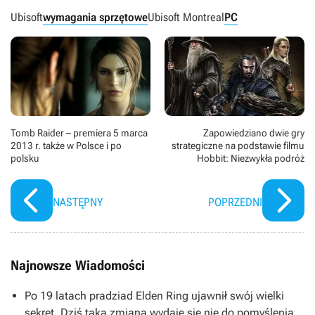
Ubisoft
wymagania sprzętowe
Ubisoft Montreal
PC
Tomb Raider – premiera 5 marca
Zapowiedziano dwie gry
2013 r. także w Polsce i po
strategiczne na podstawie filmu
polsku
Hobbit: Niezwykła podróż
NASTĘPNY
POPRZEDNI
Najnowsze Wiadomości
Po 19 latach pradziad Elden Ring ujawnił swój wielki
sekret. Dziś taka zmiana wydaje się nie do pomyślenia