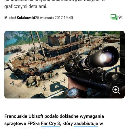
graficznymi detalami.

91
Michał Kułakowski
25 września 2012 19:40
Francuskie Ubisoft podało dokładne wymagania
sprzętowe FPS-a
Far Cry 3
, który
zadebiutuje
w