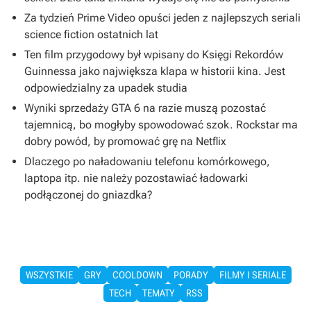
Za tydzień Prime Video opuści jeden z najlepszych seriali
science fiction ostatnich lat
Ten film przygodowy był wpisany do Księgi Rekordów
Guinnessa jako największa klapa w historii kina. Jest
odpowiedzialny za upadek studia
Wyniki sprzedaży GTA 6 na razie muszą pozostać
tajemnicą, bo mogłyby spowodować szok. Rockstar ma
dobry powód, by promować grę na Netflix
Dlaczego po naładowaniu telefonu komórkowego,
laptopa itp. nie należy pozostawiać ładowarki
podłączonej do gniazdka?
WSZYSTKIE
GRY
COOLDOWN
PORADY
FILMY I SERIALE
TECH
TEMATY
RSS