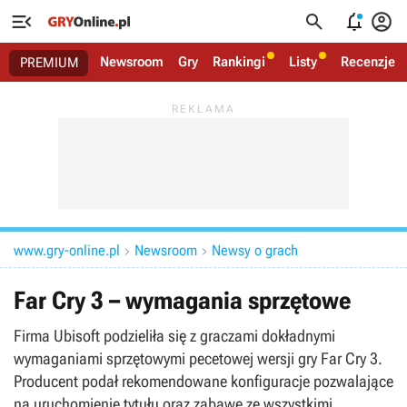




Newsroom
Gry
Rankingi
Listy
Recenzje
PREMIUM
www.gry-online.pl
Newsroom
Newsy o grach


Far Cry 3 – wymagania sprzętowe
Firma Ubisoft podzieliła się z graczami dokładnymi
wymaganiami sprzętowymi pecetowej wersji gry Far Cry 3.
Producent podał rekomendowane konfiguracje pozwalające
na uruchomienie tytułu oraz zabawę ze wszystkimi