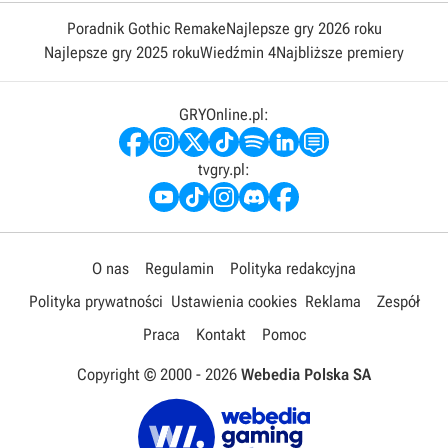
Poradnik Gothic Remake
Najlepsze gry 2026 roku
Najlepsze gry 2025 roku
Wiedźmin 4
Najbliższe premiery
GRYOnline.pl:
tvgry.pl:
O nas
Regulamin
Polityka redakcyjna
Polityka prywatności
Ustawienia cookies
Reklama
Zespół
Praca
Kontakt
Pomoc
Copyright © 2000 -
2026
Webedia Polska SA