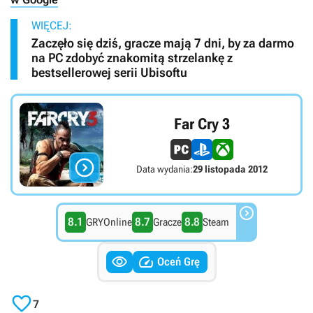
WIĘCEJ:
Zaczęło się dziś, gracze mają 7 dni, by za darmo
na PC zdobyć znakomitą strzelankę z
bestsellerowej serii Ubisoftu
Far Cry 3

Data wydania:
29 listopada 2012

8.1
8.7
8.8
GRYOnline
Gracze
Steam


Oceń Grę

7