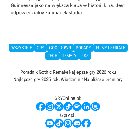
Guinnessa jako największa klapa w historii kina. Jest
odpowiedzialny za upadek studia
WSZYSTKIE
GRY
COOLDOWN
PORADY
FILMY I SERIALE
TECH
TEMATY
RSS
Poradnik Gothic Remake
Najlepsze gry 2026 roku
Najlepsze gry 2025 roku
Wiedźmin 4
Najbliższe premiery
GRYOnline.pl:
tvgry.pl: