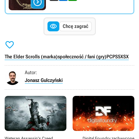


Chcę zagrać

The Elder Scrolls (marka)
społeczność / fani (gry)
PC
PS5
XSX
Autor:
Jonasz Gulczyński
Weteran Assassin's Creed
Digital Foundry zachwycone