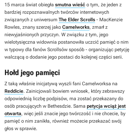
15 marca świat obiegła
smutna wieść
o tym, że jeden z
bardziej rozpoznawalnych twórców internetowych
związanych z uniwersum
The Elder Scrolls
- MacKenzie
Rowles, znany szerzej jako
Camelworks
, zmarł z
niewyjaśnionych przyczyn. W związku z tym, jego
wielotysięczna widownia postanowiła uczcić pamięć o nim
w typowy dla fanów
Scrollsów
sposób - organizując petycję
walczącą o dodanie jego postaci do kolejnej części serii.
Hołd jego pamięci
Z taką właśnie inicjatywą wyszli fani Camelworksa na
Reddicie
. Zainicjowali bowiem wniosek, który zebrawszy
odpowiednią liczbę podpisów, ma zostać przekazany do
osób pracujących w Bethesdzie. Sama
petycja wciąż jest
otwarta
, więc jeśli znacie jego twórczość i nie chcecie, by
pamięć o nim zanikła, również możecie przekazać swój
głos w sprawie.