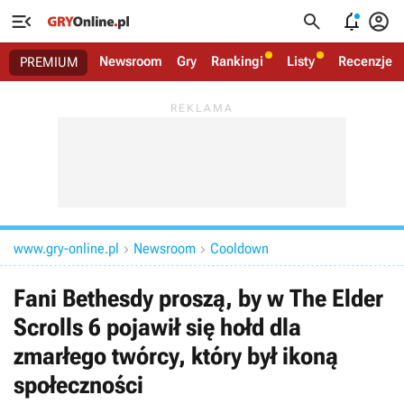




Newsroom
Gry
Rankingi
Listy
Recenzje
PREMIUM
www.gry-online.pl
Newsroom
Cooldown


Fani Bethesdy proszą, by w The Elder
Scrolls 6 pojawił się hołd dla
zmarłego twórcy, który był ikoną
społeczności