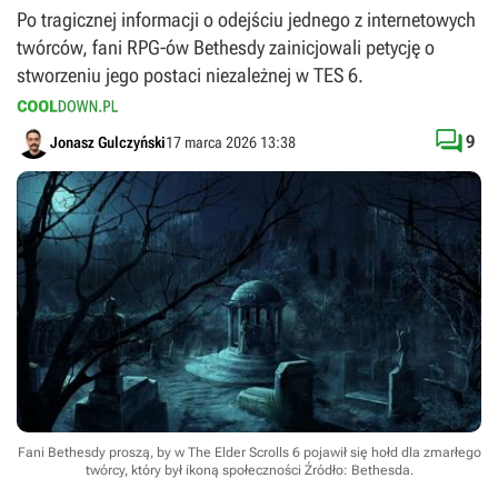
Po tragicznej informacji o odejściu jednego z internetowych
twórców, fani RPG-ów Bethesdy zainicjowali petycję o
stworzeniu jego postaci niezależnej w TES 6.

9
Jonasz Gulczyński
17 marca 2026 13:38
Fani Bethesdy proszą, by w The Elder Scrolls 6 pojawił się hołd dla zmarłego
twórcy, który był ikoną społeczności
Źródło: Bethesda
.