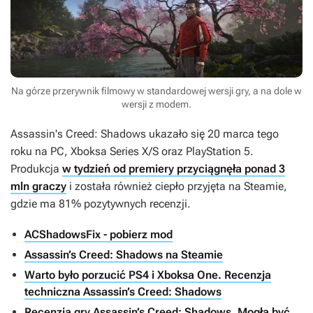
Na górze przerywnik filmowy w standardowej wersji gry, a na dole w
wersji z modem.
Assassin's Creed: Shadows
ukazało się 20 marca tego
roku na PC, Xboksa Series X/S oraz PlayStation 5.
Produkcja
w tydzień od premiery przyciągnęła ponad 3
mln graczy
i została również ciepło przyjęta na Steamie,
gdzie ma 81% pozytywnych recenzji.
ACShadowsFix - pobierz mod
Assassin’s Creed: Shadows na Steamie
Warto było porzucić PS4 i Xboksa One. Recenzja
techniczna Assassin’s Creed: Shadows
Recenzja gry Assassin’s Creed: Shadows. Mogła być