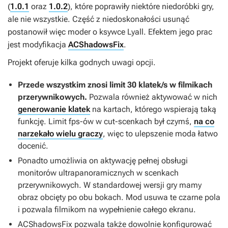
(
1.0.1
oraz
1.0.2
), które poprawiły niektóre niedoróbki gry,
ale nie wszystkie. Część z niedoskonałości usunąć
postanowił więc moder o ksywce Lyall. Efektem jego prac
jest modyfikacja
ACShadowsFix
.
Projekt oferuje kilka godnych uwagi opcji.
Przede wszystkim znosi limit 30 klatek/s w filmikach
przerywnikowych.
Pozwala również aktywować w nich
generowanie klatek
na kartach, którego wspierają taką
funkcję. Limit fps-ów w cut-scenkach był czymś,
na co
narzekało wielu graczy
, więc to ulepszenie moda łatwo
docenić.
Ponadto umożliwia on aktywację pełnej obsługi
monitorów ultrapanoramicznych w scenkach
przerywnikowych. W standardowej wersji gry mamy
obraz obcięty po obu bokach. Mod usuwa te czarne pola
i pozwala filmikom na wypełnienie całego ekranu.
ACShadowsFix
pozwala także dowolnie konfigurować