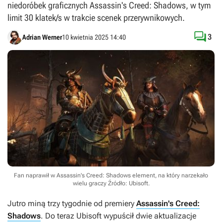
niedoróbek graficznych Assassin's Creed: Shadows, w tym
limit 30 klatek/s w trakcie scenek przerywnikowych.

3
Adrian Werner
10 kwietnia 2025 14:40
Fan naprawił w Assassin's Creed: Shadows element, na który narzekało
wielu graczy
Źródło: Ubisoft
.
Jutro miną trzy tygodnie od premiery
Assassin's Creed:
Shadows
. Do teraz Ubisoft wypuścił dwie aktualizacje