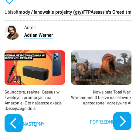

Ubisoft
mody / fanowskie projekty (gry)
FTP
Assassin's Creed (mar
Autor:
Adrian Werner
Soundcore, realme i Baseus w
Nowa beta Total War:
świetnych promocjach na
Warhammer 3 bierze na celownik
Amazonie! Oto najlepsze okazje
uprzedzone i agresywne AI
dzisiejszego dnia
POPRZEDNI
NASTĘPNY