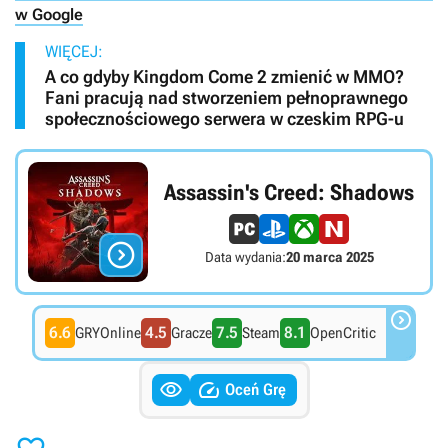
w Google
WIĘCEJ:
A co gdyby Kingdom Come 2 zmienić w MMO?
Fani pracują nad stworzeniem pełnoprawnego
społecznościowego serwera w czeskim RPG-u
Assassin's Creed: Shadows

Data wydania:
20 marca 2025

6.6
4.5
7.5
8.1
GRYOnline
Gracze
Steam
OpenCritic


Oceń Grę