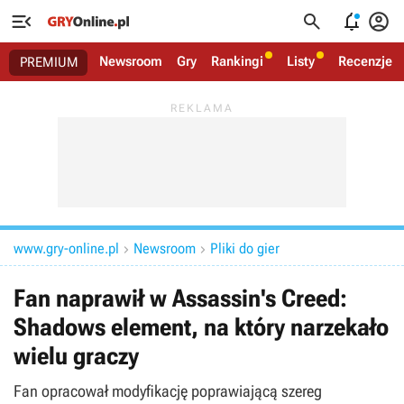




Newsroom
Gry
Rankingi
Listy
Recenzje
PREMIUM
www.gry-online.pl
Newsroom
Pliki do gier


Fan naprawił w Assassin's Creed:
Shadows element, na który narzekało
wielu graczy
Fan opracował modyfikację poprawiającą szereg