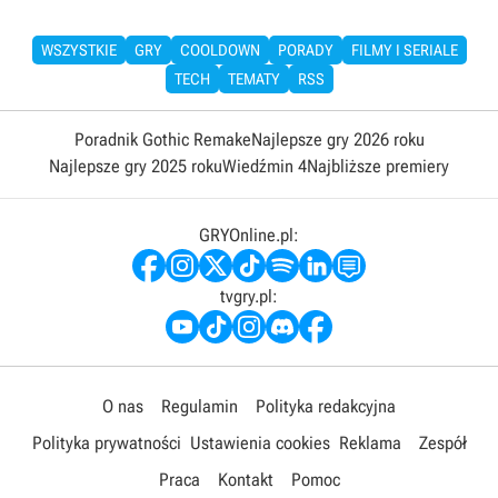
WSZYSTKIE
GRY
COOLDOWN
PORADY
FILMY I SERIALE
TECH
TEMATY
RSS
Poradnik Gothic Remake
Najlepsze gry 2026 roku
Najlepsze gry 2025 roku
Wiedźmin 4
Najbliższe premiery
GRYOnline.pl:
tvgry.pl:
O nas
Regulamin
Polityka redakcyjna
Polityka prywatności
Ustawienia cookies
Reklama
Zespół
Praca
Kontakt
Pomoc