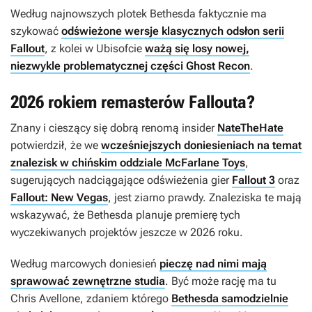
Według najnowszych plotek Bethesda faktycznie ma
szykować
odświeżone wersje klasycznych odsłon serii
Fallout
, z kolei w Ubisofcie
ważą się losy nowej,
niezwykle problematycznej części Ghost Recon
.
2026 rokiem remasterów Fallouta?
Znany i cieszący się dobrą renomą insider
NateTheHate
potwierdził, że we
wcześniejszych doniesieniach na temat
znalezisk w chińskim oddziale McFarlane Toys
,
sugerujących nadciągające odświeżenia gier
Fallout 3
oraz
Fallout: New Vegas
, jest ziarno prawdy. Znaleziska te mają
wskazywać, że Bethesda planuje premierę tych
wyczekiwanych projektów jeszcze w 2026 roku.
Według marcowych doniesień
pieczę nad nimi mają
sprawować zewnętrzne studia
. Być może rację ma tu
Chris Avellone, zdaniem którego
Bethesda samodzielnie