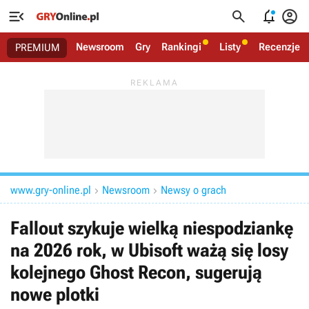




Newsroom
Gry
Rankingi
Listy
Recenzje
PREMIUM
www.gry-online.pl
Newsroom
Newsy o grach


Fallout szykuje wielką niespodziankę
na 2026 rok, w Ubisoft ważą się losy
kolejnego Ghost Recon, sugerują
nowe plotki