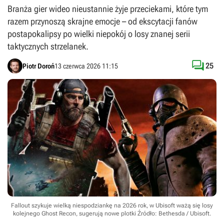
Branża gier wideo nieustannie żyje przeciekami, które tym
razem przynoszą skrajne emocje – od ekscytacji fanów
postapokalipsy po wielki niepokój o losy znanej serii
taktycznych strzelanek.

25
Piotr Doroń
13 czerwca 2026 11:15
Fallout szykuje wielką niespodziankę na 2026 rok, w Ubisoft ważą się losy
kolejnego Ghost Recon, sugerują nowe plotki
Źródło: Bethesda / Ubisoft
.