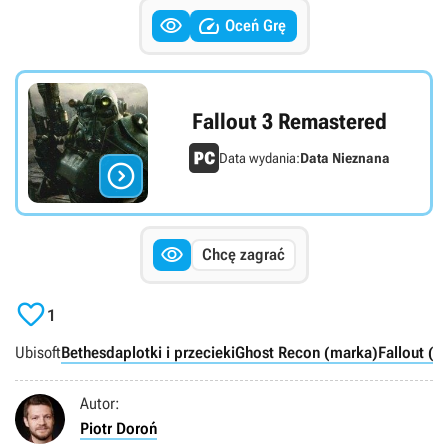


Oceń Grę
Fallout 3 Remastered
Data wydania:
Data Nieznana


Chcę zagrać

1
Ubisoft
Bethesda
plotki i przecieki
Ghost Recon (marka)
Fallout (m
Autor:
Piotr Doroń