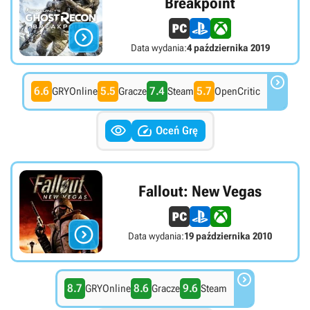
Breakpoint

Data wydania:
4 października 2019

6.6
5.5
7.4
5.7
GRYOnline
Gracze
Steam
OpenCritic


Oceń Grę
Fallout: New Vegas

Data wydania:
19 października 2010

8.7
8.6
9.6
GRYOnline
Gracze
Steam