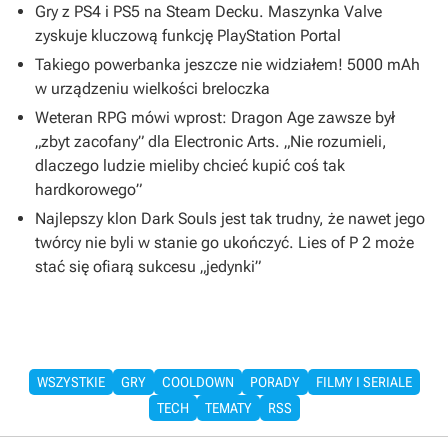
Gry z PS4 i PS5 na Steam Decku. Maszynka Valve
zyskuje kluczową funkcję PlayStation Portal
Takiego powerbanka jeszcze nie widziałem! 5000 mAh
w urządzeniu wielkości breloczka
Weteran RPG mówi wprost: Dragon Age zawsze był
„zbyt zacofany” dla Electronic Arts. „Nie rozumieli,
dlaczego ludzie mieliby chcieć kupić coś tak
hardkorowego”
Najlepszy klon Dark Souls jest tak trudny, że nawet jego
twórcy nie byli w stanie go ukończyć. Lies of P 2 może
stać się ofiarą sukcesu „jedynki”
WSZYSTKIE
GRY
COOLDOWN
PORADY
FILMY I SERIALE
TECH
TEMATY
RSS