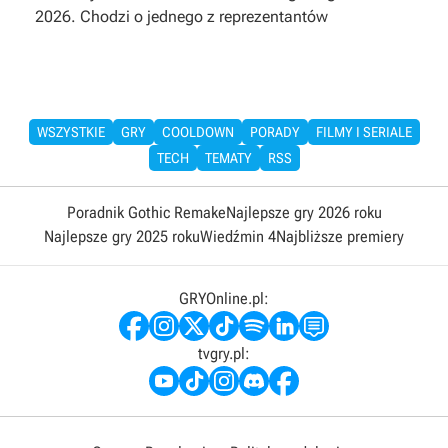
2026. Chodzi o jednego z reprezentantów
WSZYSTKIE
GRY
COOLDOWN
PORADY
FILMY I SERIALE
TECH
TEMATY
RSS
Poradnik Gothic Remake
Najlepsze gry 2026 roku
Najlepsze gry 2025 roku
Wiedźmin 4
Najbliższe premiery
GRYOnline.pl:
tvgry.pl: