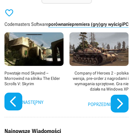

Codemasters Software
porównanie
premiera (gry)
gry wyścigi
PC
X
Powstaje mod Skywind –
Company of Heroes 2 - polska
Morrowind na silniku The Elder
wersja, pre-order z nagrodami i
Scrolls V: Skyrim
wymagania sprzętowe. Gra nie
działa na Windows XP
NASTĘPNY
POPRZEDNI
Najnowsze Wiadomości