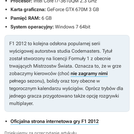
Procesor:
Intel Core i7-3610QM 2.3 GHz
Karta graficzna:
GeForce GTX 670M 3 GB
Pamięć RAM:
6 GB
System operacyjny:
Windows 7 64bit
F1 2012
to kolejna odsłona popularnej serii
wyścigowej autorstwa studia Codemasters. Tytuł
został stworzony na licencji Formuły 1 z obecnie
trwających Mistrzostw Świata. Oznacza to, że w grze
zobaczymy kierowców (choć
nie zagramy nimi
pełnego sezonu), bolidy oraz tory obecne w
tegorocznym kalendarzu wyścigów. Oprócz trybów dla
jednego gracza przygotowano także opcję rozgrywki
multiplayer.
Oficjalna strona internetowa gry F1 2012
Dziękujemy za przeczytanie artykułu.