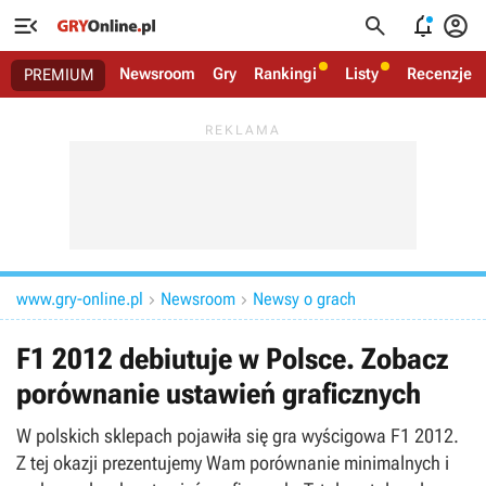




Newsroom
Gry
Rankingi
Listy
Recenzje
PREMIUM
www.gry-online.pl
Newsroom
Newsy o grach


F1 2012 debiutuje w Polsce. Zobacz
porównanie ustawień graficznych
W polskich sklepach pojawiła się gra wyścigowa F1 2012.
Z tej okazji prezentujemy Wam porównanie minimalnych i