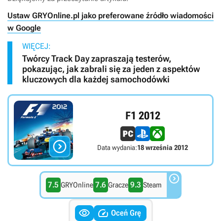
Ustaw GRYOnline.pl jako preferowane źródło wiadomości
w Google
WIĘCEJ:
Twórcy Track Day zapraszają testerów,
pokazując, jak zabrali się za jeden z aspektów
kluczowych dla każdej samochodówki
F1 2012

Data wydania:
18 września 2012

7.5
7.6
9.3
GRYOnline
Gracze
Steam


Oceń Grę