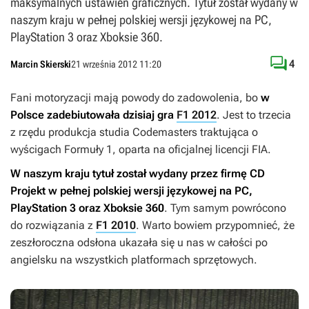
maksymalnych ustawień graficznych. Tytuł został wydany w
naszym kraju w pełnej polskiej wersji językowej na PC,
PlayStation 3 oraz Xboksie 360.

4
Marcin Skierski
21 września 2012 11:20
Fani motoryzacji mają powody do zadowolenia, bo
w
Polsce zadebiutowała dzisiaj gra
F1 2012
. Jest to trzecia
z rzędu produkcja studia Codemasters traktująca o
wyścigach Formuły 1, oparta na oficjalnej licencji FIA.
W naszym kraju tytuł został wydany przez firmę CD
Projekt w pełnej polskiej wersji językowej na PC,
PlayStation 3 oraz Xboksie 360
. Tym samym powrócono
do rozwiązania z
F1 2010
. Warto bowiem przypomnieć, że
zeszłoroczna odsłona ukazała się u nas w całości po
angielsku na wszystkich platformach sprzętowych.