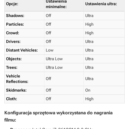
Ustawienia
Opcje:
Ustawienia ultra:
minimalne:
Shadows:
Off
Ultra
Particles:
Off
High
Crowd:
Off
High
Drivers:
Off
Ultra
Distant Vehicles:
Low
Ultra
Objects:
Ultra Low
Ultra
Trees:
Ultra Low
Ultra
Vehicle
Off
Ultra
Reflections:
Skidmarks:
Off
On
Cloth:
Off
High
Konfiguracja sprzętowa wykorzystana do nagrania
filmu: