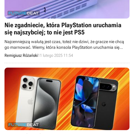
Nie zgadniecie, która PlayStation uruchamia
się najszybciej; to nie jest PS5
Najcenniejszą walutą jest czas, toteż nie dziwi, że gracze nie chcą
go marnować. Wiemy, która konsola PlayStation uruchamia się
najszybciej.
Remigiusz Różański
11 lutego 2025 11:54