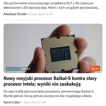
Oto porównanie nowoczesnego projektora DLP z 46-calowym
telewizorem LED starszej daty. Które z tych urządzeń jest bardziej
opłacalne rozpatrując dłuższy okres użytkowania?
Arkadiusz Strzała
10 maja 2024 15:55

36
Nowy rosyjski procesor Baikal-S kontra stary
procesor Intela; wyniki nie zaskakują
Do sieci trafiły pierwsze testy procesora serwerowego Baikal-S.
Wyniki jednak nie są jednak pozytywne dla rosyjskiego układu.
Kamil Cuber
31 lipca 2023 21:03