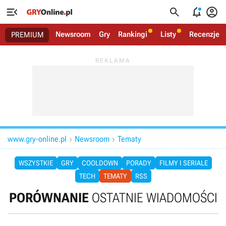




Newsroom
Gry
Rankingi
Listy
Recenzje
PREMIUM
www.gry-online.pl
Newsroom
Tematy


WSZYSTKIE
GRY
COOLDOWN
PORADY
FILMY I SERIALE
TECH
TEMATY
RSS
PORÓWNANIE
OSTATNIE WIADOMOŚCI