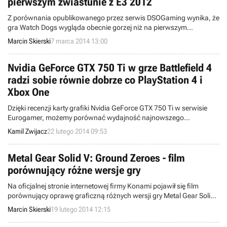
pierwszym zwiastunie z E3 2012
Z porównania opublikowanego przez serwis DSOGaming wynika, że
gra Watch Dogs wygląda obecnie gorzej niż na pierwszym
zwiastunie z targów E3 2012. Wszystko wskazuje na to, że studio
Marcin Skierski
7 marca 2014 13:00
Ubisoft Montreal w trakcie procesu dewelopingu zostało zmuszone
do dokonania kilku cięć w oprawie graficznej.
Nvidia GeForce GTX 750 Ti w grze Battlefield 4
radzi sobie równie dobrze co PlayStation 4 i
Xbox One
Dzięki recenzji karty grafiki Nvidia GeForce GTX 750 Ti w serwisie
Eurogamer, możemy porównać wydajność najnowszego
komputerowego układu ze średniej półki z konsolami PlayStation 4 i
Kamil Zwijacz
22 lutego 2014 09:53
Xbox One. W grze Battlefield 4, dzięki podzespołowi wartemu niecałe
600 zł, uzyskano praktycznie taki sam efekt jak na najnowszym
urządzeniu firmy Sony.
Metal Gear Solid V: Ground Zeroes - film
porównujący różne wersje gry
Na oficjalnej stronie internetowej firmy Konami pojawił się film
porównujący oprawę graficzną różnych wersji gry Metal Gear Solid
V: Ground Zeroes. To najlepsza okazja, by sprawdzić poszczególne
Marcin Skierski
19 lutego 2014 12:15
edycje w ruchu.