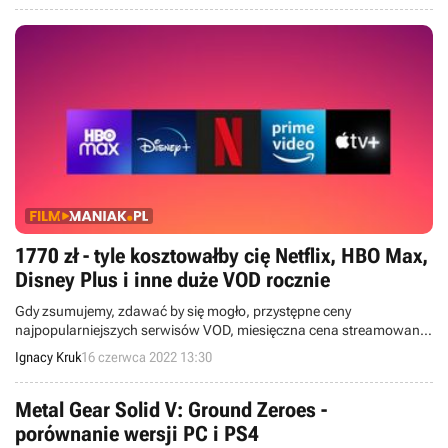
1770 zł - tyle kosztowałby cię Netflix, HBO Max,
Disney Plus i inne duże VOD rocznie
Gdy zsumujemy, zdawać by się mogło, przystępne ceny
najpopularniejszych serwisów VOD, miesięczna cena streamowanej
rozrywki wyraźnie rośnie, nie wspominając już nawet o
Ignacy Kruk
16 czerwca 2022 13:30
czterocyfrowej kwocie, którą przyjdzie nam zapłacić w skali roku.
Metal Gear Solid V: Ground Zeroes -
porównanie wersji PC i PS4