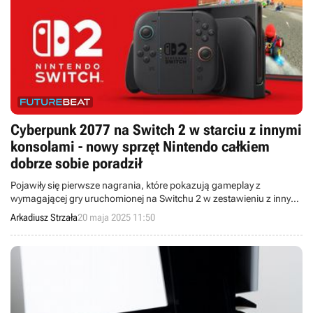
Cyberpunk 2077 na Switch 2 w starciu z innymi
konsolami - nowy sprzęt Nintendo całkiem
dobrze sobie poradził
Pojawiły się pierwsze nagrania, które pokazują gameplay z
wymagającej gry uruchomionej na Switchu 2 w zestawieniu z innymi
platformami. Choć nie udało się zwyciężyć, konsola Nintendo nie ma
Arkadiusz Strzała
20 maja 2025 11:50
czego się wstydzić.