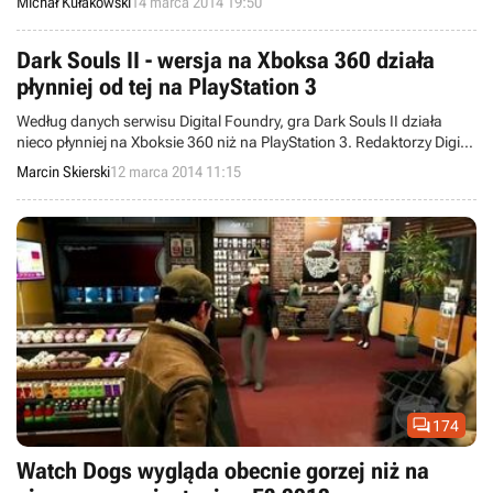
Michał Kułakowski
14 marca 2014 19:50
niekorzyść ostatecznego produktu. Wiele osób podejrzewa więc, że
fragmenty gameplayu pochodziły z bardziej efektownej, pecetowej
edycji tytułu.
Dark Souls II - wersja na Xboksa 360 działa
płynniej od tej na PlayStation 3
Według danych serwisu Digital Foundry, gra Dark Souls II działa
nieco płynniej na Xboksie 360 niż na PlayStation 3. Redaktorzy Digital
Foundry porównali wersje na obie konsole w obszernym artykule.
Marcin Skierski
12 marca 2014 11:15
Udostępnili też filmy zestawiające ze sobą poziom oprawy graficznej
i płynność animacji na wspomnianych platformach sprzętowych.

174
Watch Dogs wygląda obecnie gorzej niż na