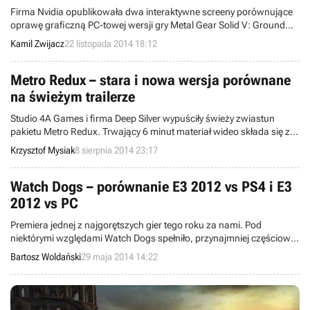
Firma Nvidia opublikowała dwa interaktywne screeny porównujące
oprawę graficzną PC-towej wersji gry Metal Gear Solid V: Ground
Zeroes z jej odpowiednikiem na konsoli PlayStation 4.
Kamil Zwijacz
22 listopada 2014 18:12
Metro Redux – stara i nowa wersja porównane
na świeżym trailerze
Studio 4A Games i firma Deep Silver wypuściły świeży zwiastun
pakietu Metro Redux. Trwający 6 minut materiał wideo składa się z
fragmentów rozgrywki z gier Metro 2033 i Metro: Last Light w
Krzysztof Mysiak
8 sierpnia 2014 23:17
odświeżonych wersjach, a także zawiera porównanie graficzne
starego i nowego wydania.
Watch Dogs – porównanie E3 2012 vs PS4 i E3
2012 vs PC
Premiera jednej z najgorętszych gier tego roku za nami. Pod
niektórymi względami Watch Dogs spełniło, przynajmniej częściowo,
oczekiwania, pod innymi – niekoniecznie. Najbardziej chyba
Bartosz Woldański
29 maja 2014 14:22
rozczarowała oprawa wizualna, która znacząco odstaje od tej
zaprezentowanej w dniu zapowiedzi sandboksa, czyli na targach E3
w 2012 roku. W sieci pojawiło się porównanie z wersją PC,
natomiast ekipa tvgry.pl przygotowała zestawienie z edycją na