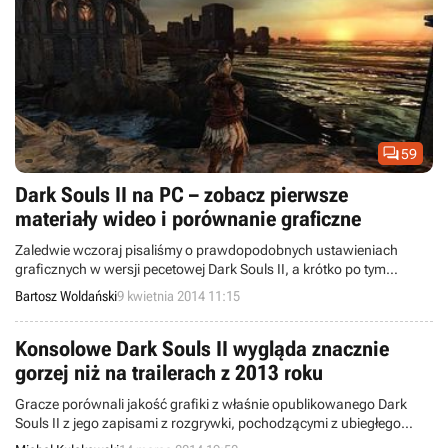
PlayStation 4. Zapraszamy do oglądania.

59
Dark Souls II na PC – zobacz pierwsze
materiały wideo i porównanie graficzne
Zaledwie wczoraj pisaliśmy o prawdopodobnych ustawieniach
graficznych w wersji pecetowej Dark Souls II, a krótko po tym
doczekaliśmy się pierwszych zapisów rozgrywki oraz porównania
Bartosz Woldański
9 kwietnia 2014 11:15
warstwy wizualnej. Czy potwierdziły się wcześniejsze doniesienia?
Czy kontynuacja mrocznego RPG-a akcji będzie wyglądać na
komputerach osobistych tak, jak na pierwszych zwiastunach?
Konsolowe Dark Souls II wygląda znacznie
gorzej niż na trailerach z 2013 roku
Gracze porównali jakość grafiki z właśnie opublikowanego Dark
Souls II z jego zapisami z rozgrywki, pochodzącymi z ubiegłego
roku. Różnica pomiędzy obiema wersjami jest bardzo duża i to na