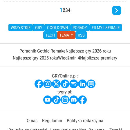
Obie wersje działają w rozdzielczości 1080p.

1
2
3
4
WSZYSTKIE
GRY
COOLDOWN
PORADY
FILMY I SERIALE
TECH
TEMATY
RSS
Poradnik Gothic Remake
Najlepsze gry 2026 roku
Najlepsze gry 2025 roku
Wiedźmin 4
Najbliższe premiery
GRYOnline.pl:
tvgry.pl:
O nas
Regulamin
Polityka redakcyjna