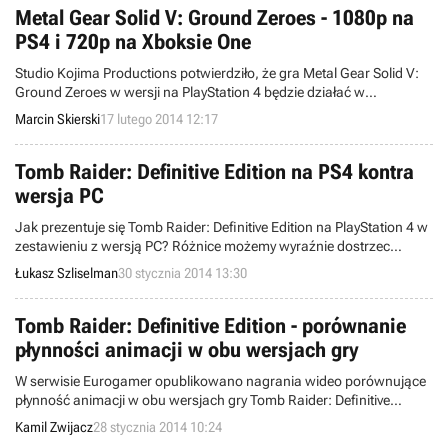
Metal Gear Solid V: Ground Zeroes - 1080p na
PS4 i 720p na Xboksie One
Studio Kojima Productions potwierdziło, że gra Metal Gear Solid V:
Ground Zeroes w wersji na PlayStation 4 będzie działać w
rozdzielczości 1080p, podczas gdy na Xboksie One ma to być tylko
Marcin Skierski
17 lutego 2014 12:17
720p. Obie edycje zaoferują płynność na poziomie 60 klatek na
sekundę. Inaczej będzie na PlayStation 3 oraz Xboksie 360 - tutaj
możemy liczyć na rozdzielczość 720p i 30 klatek na sekundę.
Tomb Raider: Definitive Edition na PS4 kontra
wersja PC
Jak prezentuje się Tomb Raider: Definitive Edition na PlayStation 4 w
zestawieniu z wersją PC? Różnice możemy wyraźnie dostrzec
oglądając porównanie grafiki obu wydań opublikowane przez
Łukasz Szliselman
30 stycznia 2014 13:30
serwis Eurogamer. Czy edycja „definitywna” faktycznie oferuje
najwięcej?
Tomb Raider: Definitive Edition - porównanie
płynności animacji w obu wersjach gry
W serwisie Eurogamer opublikowano nagrania wideo porównujące
płynność animacji w obu wersjach gry Tomb Raider: Definitive
Edition. Z przeprowadzonych testów wynika, że PlayStation 4 potrafi
Kamil Zwijacz
28 stycznia 2014 10:24
wygenerować do 60 klatek na sekundę, a Xbox One o połowę mniej.