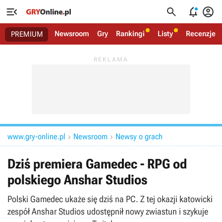




Newsroom
Gry
Rankingi
Listy
Recenzje
PREMIUM
www.gry-online.pl
Newsroom
Newsy o grach


Dziś premiera Gamedec - RPG od
polskiego Anshar Studios
Polski Gamedec ukaże się dziś na PC. Z tej okazji katowicki
zespół Anshar Studios udostępnił nowy zwiastun i szykuje