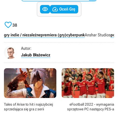


Oceń Grę

38
gry indie / niezależne
premiera (gry)
cyberpunk
Anshar Studios
pols
Autor:
Jakub Błażewicz
Tales of Arise to hit i najszybciej
eFootball 2022 - wymagania
sprzedająca się gra z serii
sprzętowe PC następcy PES-a