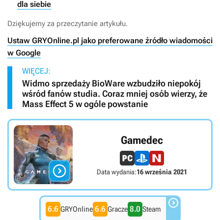
dla siebie
Dziękujemy za przeczytanie artykułu.
Ustaw GRYOnline.pl jako preferowane źródło wiadomości
w Google
WIĘCEJ:
Widmo sprzedaży BioWare wzbudziło niepokój
wśród fanów studia. Coraz mniej osób wierzy, że
Mass Effect 5 w ogóle powstanie
Gamedec

Data wydania:
16 września 2021

6.6
6.6
8.0
GRYOnline
Gracze
Steam