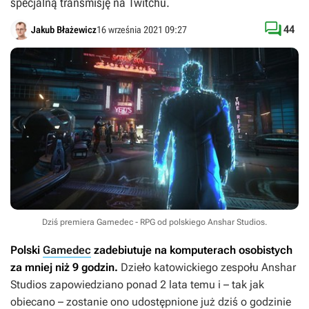
specjalną transmisję na Twitchu.

44
Jakub Błażewicz
16 września 2021 09:27
Dziś premiera Gamedec - RPG od polskiego Anshar Studios.
Polski
Gamedec
zadebiutuje na komputerach osobistych
za mniej niż 9 godzin.
Dzieło katowickiego zespołu Anshar
Studios zapowiedziano ponad 2 lata temu i – tak jak
obiecano – zostanie ono udostępnione już dziś o godzinie