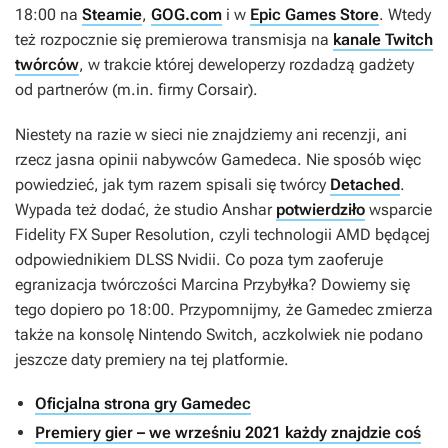
18:00 na
Steamie
,
GOG.com
i w
Epic Games Store
. Wtedy
też rozpocznie się premierowa transmisja na
kanale Twitch
twórców
, w trakcie której deweloperzy rozdadzą gadżety
od partnerów (m.in. firmy Corsair).
Niestety na razie w sieci nie znajdziemy ani recenzji, ani
rzecz jasna opinii nabywców
Gamedeca
. Nie sposób więc
powiedzieć, jak tym razem spisali się twórcy
Detached
.
Wypada też dodać, że studio Anshar
potwierdziło
wsparcie
Fidelity FX Super Resolution, czyli technologii AMD będącej
odpowiednikiem DLSS Nvidii. Co poza tym zaoferuje
egranizacja twórczości Marcina Przybyłka? Dowiemy się
tego dopiero po 18:00. Przypomnijmy, że
Gamedec
zmierza
także na konsolę Nintendo Switch, aczkolwiek nie podano
jeszcze daty premiery na tej platformie.
Oficjalna strona gry Gamedec
Premiery gier – we wrześniu 2021 każdy znajdzie coś