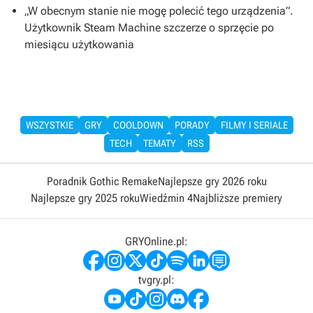
„W obecnym stanie nie mogę polecić tego urządzenia”.
Użytkownik Steam Machine szczerze o sprzęcie po
miesiącu użytkowania
WSZYSTKIE
GRY
COOLDOWN
PORADY
FILMY I SERIALE
TECH
TEMATY
RSS
Poradnik Gothic Remake
Najlepsze gry 2026 roku
Najlepsze gry 2025 roku
Wiedźmin 4
Najbliższe premiery
GRYOnline.pl:
tvgry.pl: