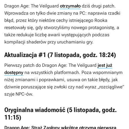
Dragon Age: The Veilguard
otrzymało
dziś drugi patch.
Wprowadza on tylko dwie zmiany na PC: naprawia rzadki
błąd, przez który niektóre cechy istniejącego Rooka
resetowały się, gdy stworzyliśmy nowego protagonistę, a
także redukuje liczbę awarii występujących podczas
kompilacji shaderów przy uruchamianiu gry.
Aktualizacja #1 (7 listopada, godz. 18:24)
Pierwszy patch do
Dragon Age: The Veilguard
jest już
dostępny
na wszystkich platformach. Poza wspomnianym
niżej zmianami i poprawkami, usuwa on takie błędy, jak
dziwnie poruszające się zwłoki czy nad wyraz „rozciągliwe”
szyje NPC-ów.
Oryginalna wiadomość (5 listopada, godz.
11:15)
Dragon Age: Straż Zasłony
wkrótce otrzyma pierwszą