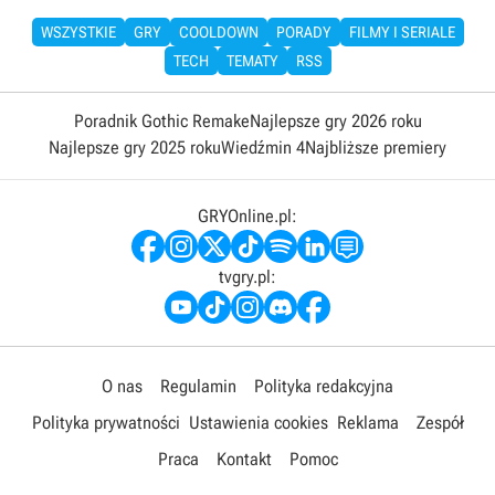
WSZYSTKIE
GRY
COOLDOWN
PORADY
FILMY I SERIALE
TECH
TEMATY
RSS
Poradnik Gothic Remake
Najlepsze gry 2026 roku
Najlepsze gry 2025 roku
Wiedźmin 4
Najbliższe premiery
GRYOnline.pl:
tvgry.pl:
O nas
Regulamin
Polityka redakcyjna
Polityka prywatności
Ustawienia cookies
Reklama
Zespół
Praca
Kontakt
Pomoc