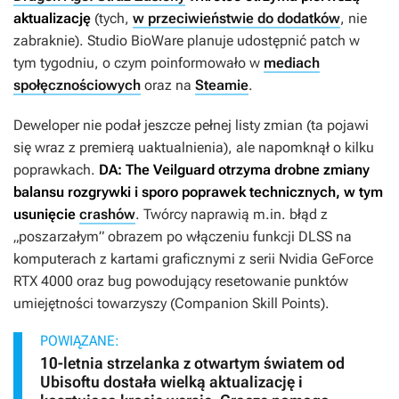
aktualizację
(tych,
w przeciwieństwie do dodatków
, nie
zabraknie). Studio BioWare planuje udostępnić patch w
tym tygodniu, o czym poinformowało w
mediach
społęcznościowych
oraz na
Steamie
.
Deweloper nie podał jeszcze pełnej listy zmian (ta pojawi
się wraz z premierą uaktualnienia), ale napomknął o kilku
poprawkach.
DA: The Veilguard
otrzyma drobne zmiany
balansu rozgrywki i sporo poprawek technicznych, w tym
usunięcie
crashów
. Twórcy naprawią m.in. błąd z
„poszarzałym” obrazem po włączeniu funkcji DLSS na
komputerach z kartami graficznymi z serii Nvidia GeForce
RTX 4000 oraz bug powodujący resetowanie punktów
umiejętności towarzyszy (Companion Skill Points).
POWIĄZANE:
10-letnia strzelanka z otwartym światem od
Ubisoftu dostała wielką aktualizację i