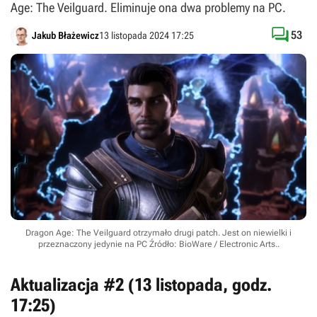
Age: The Veilguard. Eliminuje ona dwa problemy na PC.

53
Jakub Błażewicz
13 listopada 2024 17:25
Dragon Age: The Veilguard otrzymało drugi patch. Jest on niewielki i
przeznaczony jedynie na PC
Źródło: BioWare / Electronic Arts.
.
Aktualizacja #2 (13 listopada, godz.
17:25)