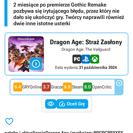
2 miesiące po premierze Gothic Remake
pozbywa się irytującego błędu, przez który nie
dało się ukończyć gry. Twórcy naprawili również
dwie inne istotne usterki
Dragon Age: Straż Zasłony
Dragon Age: The Veilguard

Data wydania:
31 października 2024

6.4
3.7
6.8
8.0
GRYOnline
Gracze
Steam
OpenCritic


Oceń Grę

patche i aktualizacje
Dragon Age (marka)
gry RPG
PC
PS5
XSX