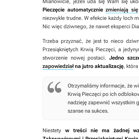
Mianowicie, jeżeli uda się Wam się uk
Pieczęcie automatycznie
zmieniają się
niezwykle trudne. W efekcie każdy loch m
Nic więc dziwnego, że nawet eksperci
Dia
Trzeba przyznać, że jest to nieco dziw
Przesiąkniętych Krwią Pieczęci, a jedy
stworzenie nowej postaci.
Jedno szczęś
zapowiedział
na jutro aktualizację
, któr
Otrzymaliśmy informacje, że wi
Krwią Pieczęci po ich odbloko
nadzieję zapewnić wszystkim gr
szanse na sukces.
Niestety
w treści nie ma żadnej wz
Zakrwawionymi i Przesiąkniętymi Krwią