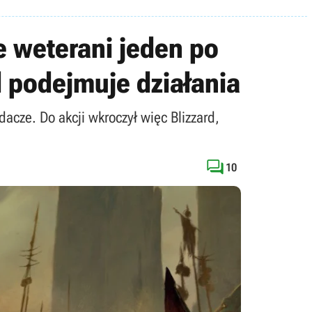
e weterani jeden po
d podejmuje działania
acze. Do akcji wkroczył więc Blizzard,

10