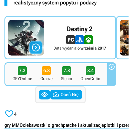
realistyczny system popytu i podaży
Destiny 2

Data wydania:
6 września 2017

7.3
6.8
7.8
8.4
GRYOnline
Gracze
Steam
OpenCritic


Oceń Grę

4
gry MMO
ciekawostki o grach
patche i aktualizacje
plotki i przeci