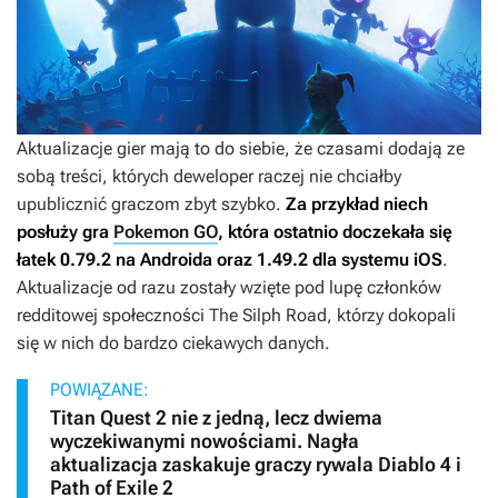
Aktualizacje gier mają to do siebie, że czasami dodają ze
sobą treści, których deweloper raczej nie chciałby
upublicznić graczom zbyt szybko.
Za przykład niech
posłuży gra
Pokemon GO
, która ostatnio doczekała się
łatek 0.79.2 na Androida oraz 1.49.2 dla systemu iOS
.
Aktualizacje od razu zostały wzięte pod lupę członków
redditowej społeczności The Silph Road, którzy dokopali
się w nich do bardzo ciekawych danych.
POWIĄZANE:
Titan Quest 2 nie z jedną, lecz dwiema
wyczekiwanymi nowościami. Nagła
aktualizacja zaskakuje graczy rywala Diablo 4 i
Path of Exile 2