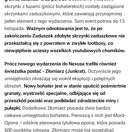
skrzynki z łupami (prócz bohaterskich) zostały zastąpione
skrzynkami zaduszkowymi, które zawierają przynajmniej
jeden element z tego wydarzenia. Sam event potrwa do 13
listopada.
Ważnym odnotowania jest to, że po
zakończeniu Zaduszek zdobyte skrzynki zaduszkowe nie
przekształcą się z powrotem w zwykłe lootboxy, co
niewątpliwie ucieszy wszelkich youtubowych chomików.
Prócz nowego wydarzenia do Nexusa trafiła również
świeżutka postać - Złomiarz (Junkrat).
Oczywiście jego
umiejętności obracają się wokół eksplozji i potężnych
obrażeń.
Nowy bohater jest w stanie upuścić pośmiertnie
granaty, wystrzelić specjalne, odbijające się od
przeszkód pociski oraz podkładać zdradzieckie miny i
pułapki.
Dodatkowo Złomiarz posiada dwie bardzo
ciekawe umiejętności bohatera. Pierwszą z nich jest Mord-
Opona – zdalnie sterowana tytułowa opona, która posiada
500 punktów zdrowia. Złomiarz może nią rozjeżdżać