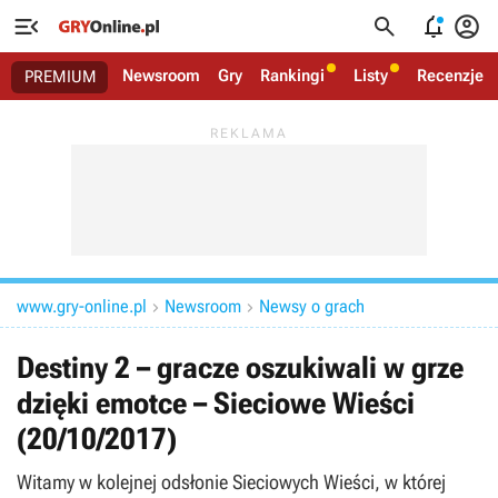




Newsroom
Gry
Rankingi
Listy
Recenzje
PREMIUM
www.gry-online.pl
Newsroom
Newsy o grach


Destiny 2 – gracze oszukiwali w grze
dzięki emotce – Sieciowe Wieści
(20/10/2017)
Witamy w kolejnej odsłonie Sieciowych Wieści, w której