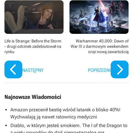
Life is Strange: Before the Storm
Warhammer 40,000: Dawn of
- drugi odcinek zadebiutował na
War III z darmowym weekendem
rynku
oraz nową zawartością
NASTĘPNY
POPRZEDNI
Najnowsze Wiadomości
Amazon przecenił bestię wśród latarek o blisko 40%!
Wychwalają ją nawet ratownicy medyczni
Diablo, w którym jesteś smokiem. The I of the Dragon to
z wielu powodów do dziś niepowtarzalna gra