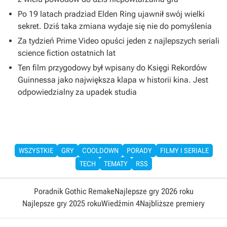
Po 19 latach pradziad Elden Ring ujawnił swój wielki
sekret. Dziś taka zmiana wydaje się nie do pomyślenia
Za tydzień Prime Video opuści jeden z najlepszych seriali
science fiction ostatnich lat
Ten film przygodowy był wpisany do Księgi Rekordów
Guinnessa jako największa klapa w historii kina. Jest
odpowiedzialny za upadek studia
WSZYSTKIE
GRY
COOLDOWN
PORADY
FILMY I SERIALE
TECH
TEMATY
RSS
Poradnik Gothic Remake
Najlepsze gry 2026 roku
Najlepsze gry 2025 roku
Wiedźmin 4
Najbliższe premiery