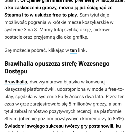
Steam.
Oficjalnie gra miała mieć premierę w listopadzie,
a ku zaskoczeniu graczy, można ją już ściągnąć ze
Steama i to w usłudze free-to-play
. Sam tytuł daje
możliwość pogrania w krótkie mecze koszykarskie w
systemie 3 na 3. Mamy tutaj szybką akcję, ciekawe
postacie oraz przyjemną dla oka grafikę.
Grę możecie pobrać, klikając w
ten
link.
Brawlhalla opuszcza strefę Wczesnego
Dostępu
Brawlhalla
, dwuwymiarowa bijatyka w konwencji
klasycznej platformówki, udostępniona w modelu free-to-
play, spędziła w systemie Early Access dwa lata. Przez ten
czas w grze zarejestrowało się 5 milionów graczy, a sam
tytuł zebrał mnóstwo pozytywnych recenzji na platformie
Steam (obecnie poziom pozytywnych komentarzy to 85%).
Świadomi swojego sukcesu twórcy gry postanowili, ku