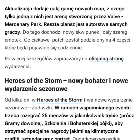
Aktualizacja dodaje całą gamę nowych map, z czego
tylko jedną z nich jest areną stworzoną przez Valve -
Mercenary Park. Reszta plansz jest autorstwa samych
graczy
. Do tego dochodzi nowy ekwipunek i cały szereg
emotek. Co ciekawe, patch został podzielony na 4 części,
które będą pojawiać się codziennie.
Po więcej szczegółów zapraszamy na
oficjalną stronę
wydarzenia.
Heroes of the Storm – nowy bohater i nowe
wydarzenie sezonowe
Od kilku dni w
Heroes of the Storm
trwa nowe wydarzenie
sezonowe – Zaduszki
. W ramach wspomnianego eventu
trzeba rozegrać 25 meczów w jakimkolwiek trybie (prócz
Gramy dowolnej, Szkolenia i Bohaterskiej bójki), aby
otrzymać specjalne nagrody jakimi są klimatyczne
graffiti, sztandar oraz portret
. Dodatkowo wszystkie