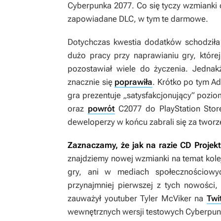
Cyberpunka 2077
. Co się tyczy wzmianki
zapowiadane DLC, w tym te darmowe.
Dotychczas kwestia dodatków schodziła 
dużo pracy przy naprawianiu gry, które
pozostawiał wiele do życzenia. Jedna
znacznie się
poprawiła
. Krótko po tym Ad
gra prezentuje „satysfakcjonujący” pozio
oraz
powrót
C2077
do PlayStation Stor
deweloperzy w końcu zabrali się za tworz
Zaznaczamy, że jak na razie CD Projekt 
znajdziemy nowej wzmianki na temat kolejn
gry, ani w mediach społecznościowy
przynajmniej pierwszej z tych nowości, 
zauważył youtuber Tyler McViker na
Twi
wewnętrznych wersji testowych
Cyberpun