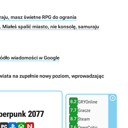
raju, masz świetne RPG do ogrania
 Miałeś spalić miasto, nie konsolę, samuraju
ródło wiadomości w Google
wiata na zupełnie nowy poziom, wprowadzając

8.2
GRYOnline
7.7
Gracze
berpunk 2077
8.7
Steam
7.6
OpenCritic