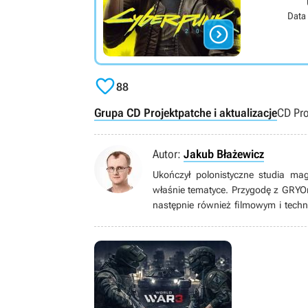
Data


88
Grupa CD Projekt
patche i aktualizacje
CD Pro
Autor:
Jakub Błażewicz
Ukończył polonistyczne studia ma
właśnie tematyce. Przygodę z GRYO
następnie również filmowym i techn
wideo (i nie tylko wideo) zaintere
wielkim fanem (w tym metroidva
papierowymi), bijatykami, soulslike
zachwycać się pikselowymi postaci
starszymi).