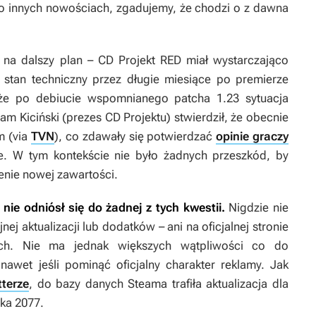
 o innych nowościach, zgadujemy, że chodzi o z dawna
na dalszy plan – CD Projekt RED miał wystarczająco
j stan techniczny przez długie miesiące po premierze
kże po debiucie wspomnianego patcha 1.23 sytuacja
am Kiciński (prezes CD Projektu) stwierdził, że obecnie
m (via
TVN
), co zdawały się potwierdzać
opinie graczy
e. W tym kontekście nie było żadnych przeszkód, by
enie nowej zawartości.
nie odniósł się do żadnej z tych kwestii.
Nigdzie nie
ej aktualizacji lub dodatków – ani na oficjalnej stronie
ch. Nie ma jednak większych wątpliwości co do
nawet jeśli pominąć oficjalny charakter reklamy. Jak
tterze
, do bazy danych Steama trafiła aktualizacja dla
ka 2077
.