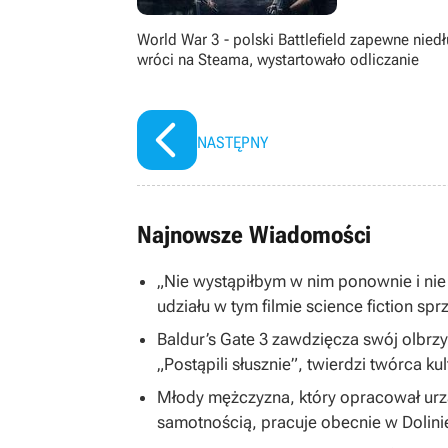
World War 3 - polski Battlefield zapewne nied
wróci na Steama, wystartowało odliczanie
NASTĘPNY
Najnowsze Wiadomości
„Nie wystąpiłbym w nim ponownie i nie
udziału w tym filmie science fiction spr
Baldur’s Gate 3 zawdzięcza swój olbrzym
„Postąpili słusznie”, twierdzi twórca ku
Młody mężczyzna, który opracował ur
samotnością, pracuje obecnie w Dolin