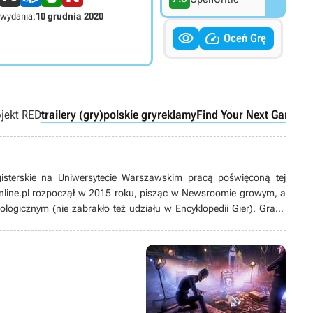
 wydania:
10 grudnia 2020


Oceń Grę
jekt RED
trailery (gry)
polskie gry
reklamy
Find Your Next Game
PC
gisterskie na Uniwersytecie Warszawskim pracą poświęconą tej
nline.pl rozpoczął w 2015 roku, pisząc w Newsroomie growym, a
ologicznym (nie zabrakło też udziału w Encyklopedii Gier). Grami
sowany od lat. Zaczynał od platformówek i do dziś pozostaje ich
nii), ale wykazuje też zainteresowanie karciankami (także
’ami i w zasadzie wszystkim, co dotyczy gier jako takich. Potrafi
ami z gier pamiętających czasy Game Boya łupanego (jeśli nie