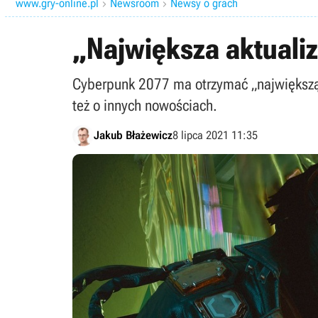
www.gry-online.pl
Newsroom
Newsy o grach


„Największa aktualiz
Cyberpunk 2077 ma otrzymać „największą a
też o innych nowościach.
Jakub Błażewicz
8 lipca 2021 11:35