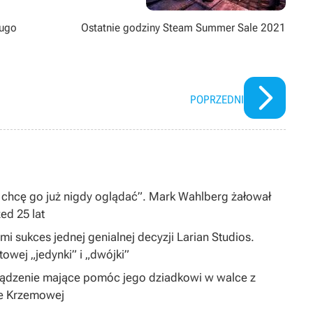
ługo
Ostatnie godziny Steam Summer Sale 2021
POPRZEDNI
 chcę go już nigdy oglądać”. Mark Wahlberg żałował
zed 25 lat
i sukces jednej genialnej decyzji Larian Studios.
ltowej „jedynki” i „dwójki”
ządzenie mające pomóc jego dziadkowi w walce z
ie Krzemowej