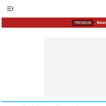

New
PREMIUM