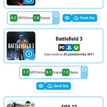



8.2
7.8
Oceń Grę
GRYOnline
Gracze
Battlefield 3

Data wydania:
25 października 2011

7.7
8.1
7.2
GRYOnline
Gracze
Steam


Oceń Grę
FIFA 12