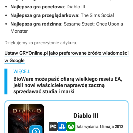
Najlepsza gra pecetowa
:
Diablo III
Najlepsza gra przeglądarkowa
:
The Sims Social
Najlepsza gra rodzinna
:
Sesame Street: Once Upon a
Monster
Dziękujemy za przeczytanie artykułu.
Ustaw GRYOnline.pl jako preferowane źródło wiadomości
w Google
WIĘCEJ:
BioWare może paść ofiarą wielkiego resetu EA,
jeśli nowi właściciele naprawdę zaczną
sprzedawać studia i marki
Diablo III
Data wydania:
15 maja 2012
