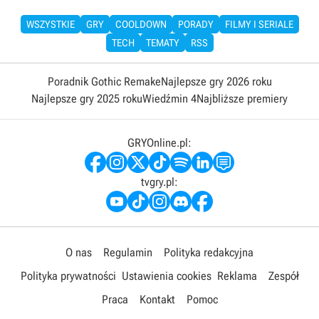
WSZYSTKIE
GRY
COOLDOWN
PORADY
FILMY I SERIALE
TECH
TEMATY
RSS
Poradnik Gothic Remake
Najlepsze gry 2026 roku
Najlepsze gry 2025 roku
Wiedźmin 4
Najbliższe premiery
GRYOnline.pl:
tvgry.pl:
O nas
Regulamin
Polityka redakcyjna
Polityka prywatności
Ustawienia cookies
Reklama
Zespół
Praca
Kontakt
Pomoc