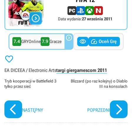

Data wydania:
27 września 2011



7.4
7.9
Oceń Grę
GRYOnline
Gracze

EA DICE
EA / Electronic Arts
targi gier
gamescom 2011
Tryb kooperacji w Battlefield 3
Blizzard (po raz kolejny) o Diablo
tylko przez sieć
III na konsolach
NASTĘPNY
POPRZEDNI