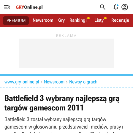




Newsroom
Gry
Rankingi
Listy
Recenzje
PREMIUM
www.gry-online.pl
Newsroom
Newsy o grach


Battlefield 3 wybrany najlepszą grą
targów gamescom 2011
Battlefield 3 został wybrany najlepszą grą targów
gamescom w głosowaniu przedstawicieli mediów, prasy i