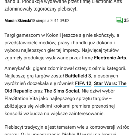
handlu. Produkcje wydawane przez firmę Electronic Arts
zdominowały tegoroczny plebiscyt.

35
Marcin Skierski
18 sierpnia 2011 09:02
Targi gamescom w Kolonii jeszcze się nie skończyły, a
przedstawiciele mediów, prasy i handlu już dokonali
wyboru najlepszych gier tej imprezy. Najwięcej tytułów
zgarnęły produkcje wydawane przez firmę
Electronic Arts
.
Amerykański gigant zdominował cztery z ośmiu kategorii.
Najlepszą grą targów został
Battlefield 3
, a osobnych
wyróżnień doczekała się również
FIFA 12
,
Star Wars: The
Old Republic
oraz
The Sims Social
. Nie dziwi wybór
PlayStation Vita jako najlepszego sprzętu targów –
zbliżająca się wielkimi krokami premiera przenośnej
konsolki wzbudza największe zainteresowanie.
Plebiscyt tradycyjnie jest tematem wielu kontrowersji wśród
graczy. O ile umieszczenie
Diablo III
w roli najlepszej