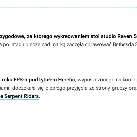
rzygodowe, za którego wykreowaniem stoi studio Raven S
n, a po latach pieczę nad marką zaczęła sprawować Bethesda 
 roku FPS-a pod tytułem
Heretic
, wypuszczonego na kompute
iami, doczekała się ciepłego przyjęcia ze strony graczy or
he Serpent Riders
.