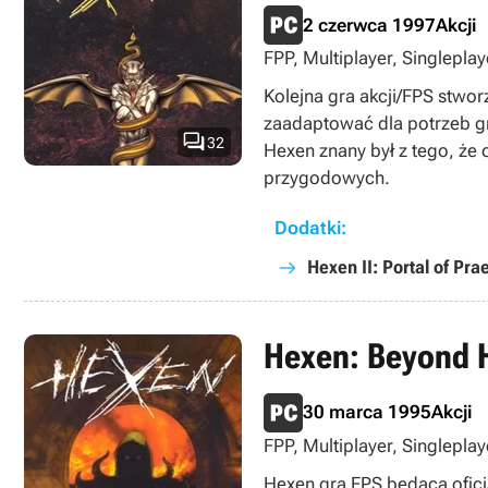
2 czerwca 1997
Akcji
FPP, Multiplayer, Singleplay
Kolejna gra akcji/FPS stwo
zaadaptować dla potrzeb gr

32
Hexen znany był z tego, że 
przygodowych.
Dodatki:
Hexen II: Portal of Pra
Hexen: Beyond H
30 marca 1995
Akcji
FPP, Multiplayer, Singleplay
Hexen gra FPS będąca oficj