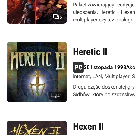
Singleplayer, Strzelanki, 
Pakiet zawierający reedycje
ulepszenia. Heretic + Hexe

5
multiplayer czy też obsług
Heretic II
20 listopada 1998
Akc
Internet, LAN, Multiplayer, 
Druga część doskonałej gry
Sidhów, który po szczęśliwy

41
Hexen II