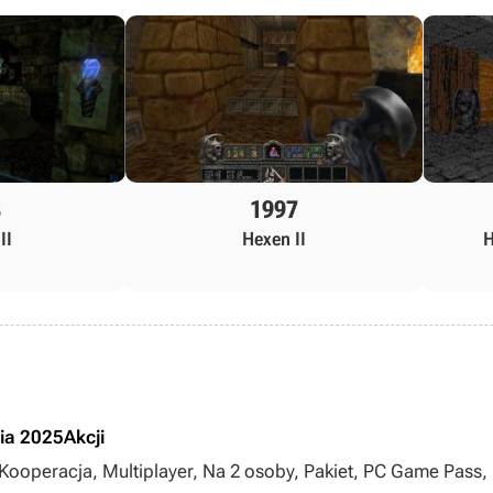
8
1997
II
Hexen II
H
nia 2025
Akcji
, Kooperacja, Multiplayer, Na 2 osoby, Pakiet, PC Game Pass