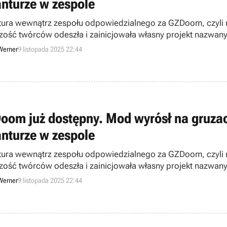
nturze w zespole
ura wewnątrz zespołu odpowiedzialnego za GZDoom, czyli n
zość twórców odeszła i zainicjowała własny projekt nazwan
ępniona.
Werner
9 listopada 2025 22:44
oom już dostępny. Mod wyrósł na gruzac
nturze w zespole
ura wewnątrz zespołu odpowiedzialnego za GZDoom, czyli n
zość twórców odeszła i zainicjowała własny projekt nazwan
ępniona.
Werner
9 listopada 2025 22:44