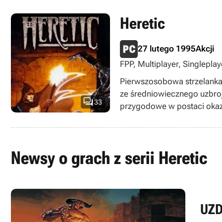
Heretic
27 lutego 1995
Akcji
FPP, Multiplayer, Singleplay
Pierwszosobowa strzelanka 
ze średniowiecznego uzbro

33
przygodowe w postaci okaz
Newsy o grach z serii Heretic
UZD