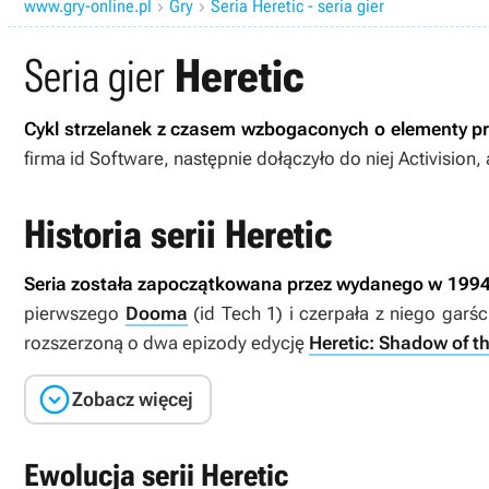
www.gry-online.pl
Gry
Seria Heretic - seria gier


Seria gier
Heretic
Cykl strzelanek z czasem wzbogaconych o elementy p
firma id Software, następnie dołączyło do niej Activisio
Historia serii Heretic
Seria została zapoczątkowana przez wydanego w 1994
pierwszego
Dooma
(id Tech 1) i czerpała z niego garśc
rozszerzoną o dwa epizody edycję
Heretic: Shadow of t

Zobacz więcej
Ewolucja serii Heretic