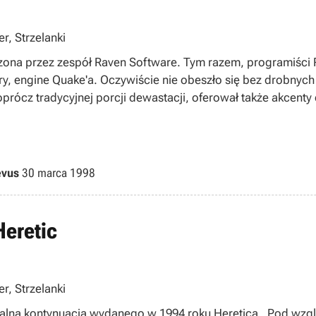
er, Strzelanki
rzona przez zespół Raven Software. Tym razem, programiści 
y, engine Quake'a. Oczywiście nie obeszło się bez drobnyc
oprócz tradycyjnej porcji dewastacji, oferował także akcenty 
evus
30 marca 1998
eretic
er, Strzelanki
alną kontynuacją wydanego w 1994 roku Heretica . Pod wzgl