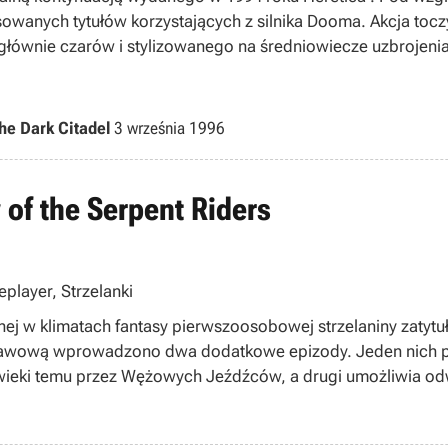
owanych tytułów korzystających z silnika Dooma. Akcja toczy
łównie czarów i stylizowanego na średniowiecze uzbrojenia
he Dark Citadel
3 września 1996
 of the Serpent Riders
eplayer, Strzelanki
j w klimatach fantasy pierwszoosobowej strzelaniny zatytuł
tawową wprowadzono dwa dodatkowe epizody. Jeden nich p
 wieki temu przez Wężowych Jeźdźców, a drugi umożliwia od