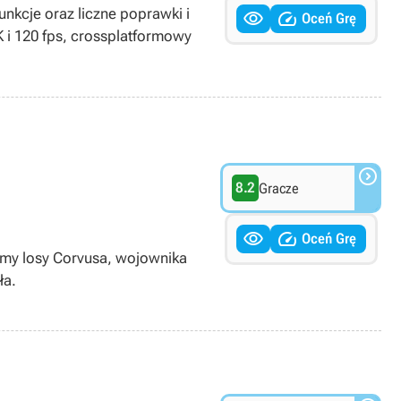
er, multiplayer
unkcje oraz liczne poprawki i


Oceń Grę
 i 120 fps, crossplatformowy

8.2
Gracze


Oceń Grę
zimy losy Corvusa, wojownika
ła.