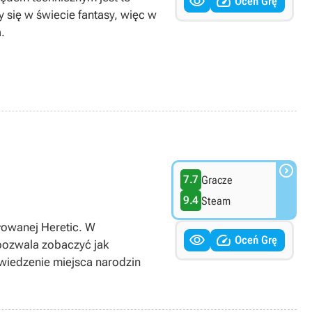


Oceń Grę
 się w świecie fantasy, więc w
.

7.7
Gracze
9.4
Steam
owanej Heretic. W


Oceń Grę
ozwala zobaczyć jak
wiedzenie miejsca narodzin