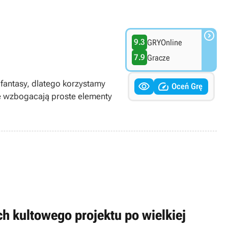

9.3
GRYOnline
7.9
Gracze
fantasy, dlatego korzystamy


Oceń Grę
ę wzbogacają proste elementy
h kultowego projektu po wielkiej