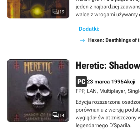
jeden z najbardziej zaawans

19
walce z wrogami używamy g
Dodatki:
Hexen: Deathkings of t
Heretic: Shadow
23 marca 1995
Akcji
FPP, LAN, Multiplayer, Singl
Edycja rozszerzona osadzone
porównaniu z wersją pods

14
wyglądał świat zniszczony
legendarnego D’Sparila.