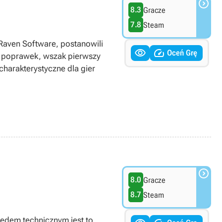

8.3
Gracze
7.8
Steam
Raven Software, postanowili


Oceń Grę
h poprawek, wszak pierwszy
charakterystyczne dla gier

8.0
Gracze
8.7
Steam
ędem technicznym jest to