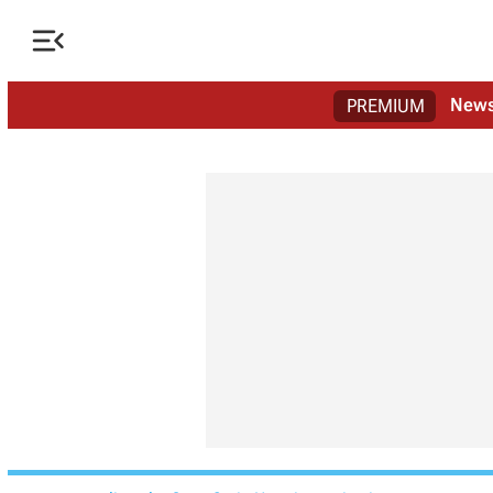

New
PREMIUM