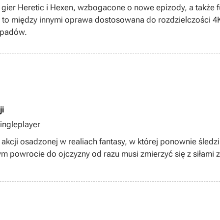
Xbox Game Pass Ultimate, Xbox Game Pass Premium, singleplay
 gier Heretic i Hexen, wzbogacone o nowe epizody, a także f
n to między innymi oprawa dostosowana do rozdzielczości 4K
a padów.
ji
Singleplayer
 akcji osadzonej w realiach fantasy, w której ponownie śled
m powrocie do ojczyzny od razu musi zmierzyć się z siłami z