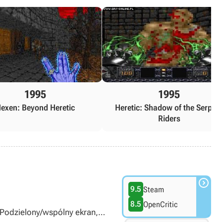
1995
1995
exen: Beyond Heretic
Heretic: Shadow of the Serpen
Riders

9.5
Steam
8.5
OpenCritic
, Podzielony/wspólny ekran,