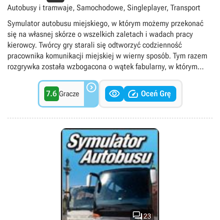
Autobusy i tramwaje, Samochodowe, Singleplayer, Transport
Symulator autobusu miejskiego, w którym możemy przekonać
się na własnej skórze o wszelkich zaletach i wadach pracy
kierowcy. Twórcy gry starali się odtworzyć codzienność
pracownika komunikacji miejskiej w wierny sposób. Tym razem
rozgrywka została wzbogacona o wątek fabularny, w którym
śledzimy losy niejakiego Carlosa. Akcja przenosi nas na ulice

Nowego Jorku – w okolice Times Square, czy terminalu


7.6
Oceń Grę
Gracze
autobusowego Port Authority.

23