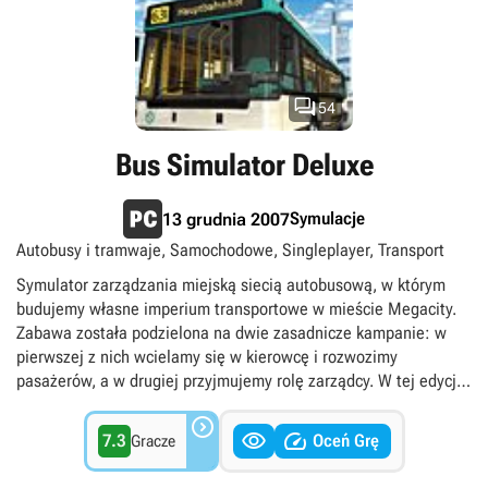

54
Bus Simulator Deluxe
Symulacje
13 grudnia 2007
Autobusy i tramwaje, Samochodowe, Singleplayer, Transport
Symulator zarządzania miejską siecią autobusową, w którym
budujemy własne imperium transportowe w mieście Megacity.
Zabawa została podzielona na dwie zasadnicze kampanie: w
pierwszej z nich wcielamy się w kierowcę i rozwozimy
pasażerów, a w drugiej przyjmujemy rolę zarządcy. W tej edycji
gry twórcy rozbudowali aspekty ekonomiczne.



7.3
Oceń Grę
Gracze