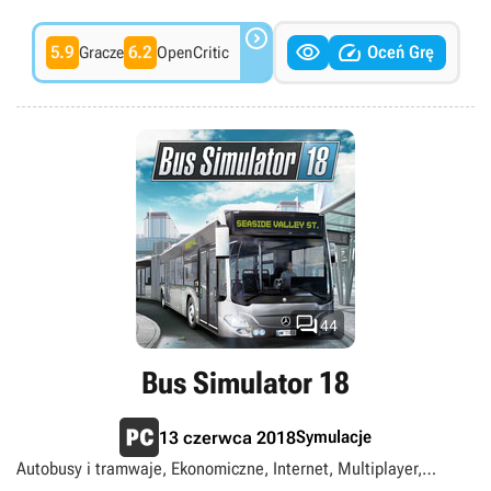



5.9
6.2
Oceń Grę
Gracze
OpenCritic

44
Bus Simulator 18
Symulacje
13 czerwca 2018
Autobusy i tramwaje, Ekonomiczne, Internet, Multiplayer,