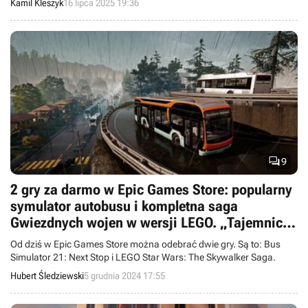
Kamil Kleszyk
16 lipca 2025 19:36

9
2 gry za darmo w Epic Games Store: popularny
symulator autobusu i kompletna saga
Gwiezdnych wojen w wersji LEGO. „Tajemnicza
gra” za tydzień
Od dziś w Epic Games Store można odebrać dwie gry. Są to: Bus
Simulator 21: Next Stop i LEGO Star Wars: The Skywalker Saga.
Hubert Śledziewski
5 grudnia 2024 17:55