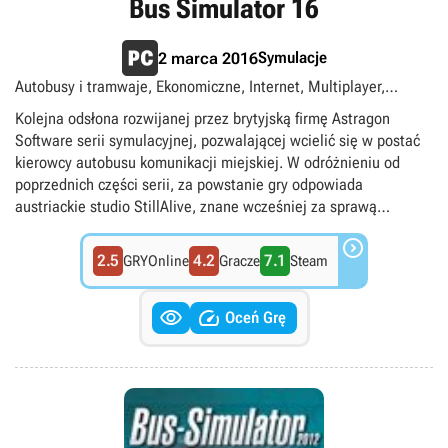
Bus Simulator 16
Symulacje
2 marca 2016
Autobusy i tramwaje, Ekonomiczne, Internet, Multiplayer,
Samochodowe, Singleplayer, TPP, Transport
Kolejna odsłona rozwijanej przez brytyjską firmę Astragon
Software serii symulacyjnej, pozwalającej wcielić się w postać
kierowcy autobusu komunikacji miejskiej. W odróżnieniu od
poprzednich części serii, za powstanie gry odpowiada
austriackie studio StillAlive, znane wcześniej za sprawą
przygodowej gry akcji Son of Nor. Nowy deweloper dołożył

starań, aby rola gracza nie ograniczała się tylko i wyłącznie do
2.5
4.2
7.1
GRYOnline
Gracze
Steam
samego kierowania pojazdem, ale możliwie jak najwierniej
odzwierciedlała wszelkie aspekty pracy szofera. Dlatego


podczas zabawy odpowiedzialni jesteśmy m.in. również za
Oceń Grę
interakcję z pasażerami, sprzedaż biletów oraz radzenie sobie z
różnymi przypadkami losowymi, jakie zdarzyć się mogą w
transporcie miejskim. W Bus Simulator 16 towarzyszy nam także
system reputacji, którą budujemy sukcesywnie w zależności od
tego, w jaki sposób wywiązujemy się z naszych obowiązków. Od