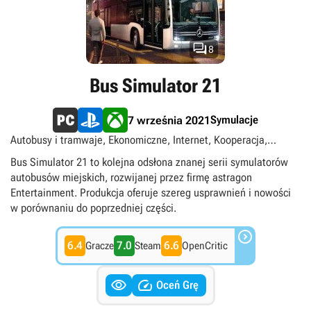

8
Bus Simulator 21
Symulacje
7 września 2021
Autobusy i tramwaje, Ekonomiczne, Internet, Kooperacja,
Multiplayer, PS Plus Extra, PS Plus Premium, Samochodowe,
Bus Simulator 21 to kolejna odsłona znanej serii symulatorów
Singleplayer, Transport
autobusów miejskich, rozwijanej przez firmę astragon
Entertainment. Produkcja oferuje szereg usprawnień i nowości
w porównaniu do poprzedniej części.

6.4
7.0
6.6
Gracze
Steam
OpenCritic


Oceń Grę