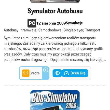
Symulator Autobusu
Symulacje
12 sierpnia 2009
Autobusy i tramwaje, Samochodowe, Singleplayer, Transport
Symulator zajmujący się odtworzeniem realiów transportu
miejskiego. Zasiadamy za kierownicą jednego z kilkunastu
autobusów, rozwożąc pasażerów w oparciu o otrzymany grafik
przejazdów. Cały czas musimy przy okazji przestrzegać
przepisów ruchu drogowego. Opcjonalnie możemy się też zająć
zarządzaniem siecią autobusową.



5.2
Oceń Grę
Gracze