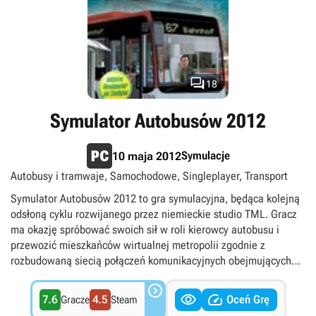
naszych poczynań zależy zatem zaufanie pasażerów, które
przekłada się wprost na przychody i rozwój przedsiębiorstwa.

18
Symulator Autobusów 2012
Symulacje
10 maja 2012
Autobusy i tramwaje, Samochodowe, Singleplayer, Transport
Symulator Autobusów 2012 to gra symulacyjna, będąca kolejną
odsłoną cyklu rozwijanego przez niemieckie studio TML. Gracz
ma okazję spróbować swoich sił w roli kierowcy autobusu i
przewozić mieszkańców wirtualnej metropolii zgodnie z
rozbudowaną siecią połączeń komunikacyjnych obejmujących
ponad 450 przystanków.



7.6
4.5
Oceń Grę
Gracze
Steam