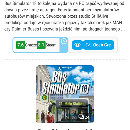
Samochodowe, Singleplayer, Transport
Bus Simulator 18 to kolejna wydana na PC część wydawanej od
dawna przez firmę astragon Entertainment serii symulatorów
autobusów miejskich. Stworzona przez studio StillAlive
produkcja oddaje w ręce gracza pojazdy takich marek jak MAN
czy Daimler Buses i pozwala jeździć nimi po drogach jednego z
niemieckich miast. Poza samym kierowaniem autobusem do

zadań wirtualnego kierowcy należą także interakcje z


7.6
8.1
Oceń Grę
Gracze
Steam
pasażerami, sprzedaż biletów oraz sprawne radzenie sobie ze
zdarzeniami losowymi. Tytuł zawiera tryb kariery, w ramach
którego promowane są punktualność, profesjonalizm i jazda
zgodna z przepisami ruchu drogowego. Grać można zarówno
samotnie, jak i ze znajomymi, korzystając z synchronicznego
trybu multiplayer. Bus Simulator 18 oferuje dwukrotnie większy
świat gry od swojego wydanego na PC poprzednika – Bus
Simulator 16. Produkcja powstała w oparciu o doceniany na
całym świecie silnik Unreal Engine 4 stworzony przez firmę Epic
Games.

24