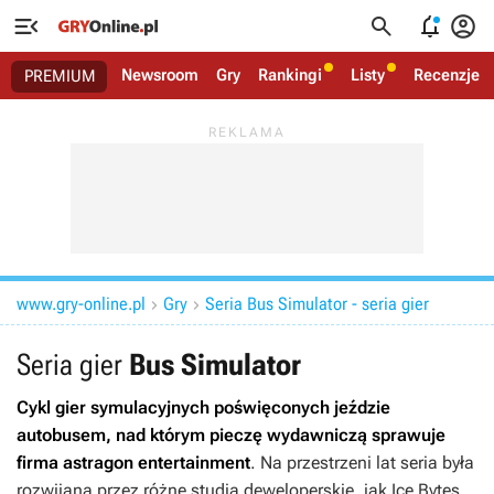




Newsroom
Gry
Rankingi
Listy
Recenzje
PREMIUM
www.gry-online.pl
Gry
Seria Bus Simulator - seria gier


Seria gier
Bus Simulator
Cykl gier symulacyjnych poświęconych jeździe
autobusem, nad którym pieczę wydawniczą sprawuje
firma astragon entertainment
. Na przestrzeni lat seria była
rozwijana przez różne studia deweloperskie, jak Ice Bytes,