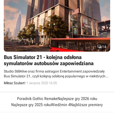

14
Bus Simulator 21 - kolejna odsłona
symulatorów autobusów zapowiedziana
Studio StillAlive oraz firma astragon Entertainment zapowiedziały
Bus Simulator 21, czyli kolejną odsłonę popularnego w niektórych
kręgach cyklu gier umożliwiających wcielenie się w kierowcę
Miłosz Szubert
11 sierpnia 2020 16:05
autobusu. Produkcja zadebiutuje na PC, PlayStation 4 oraz Xboksie
One w 2021 roku.
Poradnik Gothic Remake
Najlepsze gry 2026 roku
Najlepsze gry 2025 roku
Wiedźmin 4
Najbliższe premiery