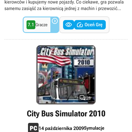
kierowców i kupujemy nowe pojazdy. Co ciekawe, gra pozwala
samemu zasiąść za kierownicą jednej z machin i przewozić
klientów na własną rękę.



7.1
Oceń Grę
Gracze

28
City Bus Simulator 2010
Symulacje
14 października 2009