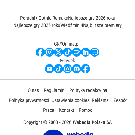
Poradnik Gothic Remake
Najlepsze gry 2026 roku
Najlepsze gry 2025 roku
Wiedźmin 4
Najbliższe premiery
GRYOnline.pl:
tvgry.pl:
O nas
Regulamin
Polityka redakcyjna
Polityka prywatności
Ustawienia cookies
Reklama
Zespół
Praca
Kontakt
Pomoc
Copyright © 2000 -
2026
Webedia Polska SA