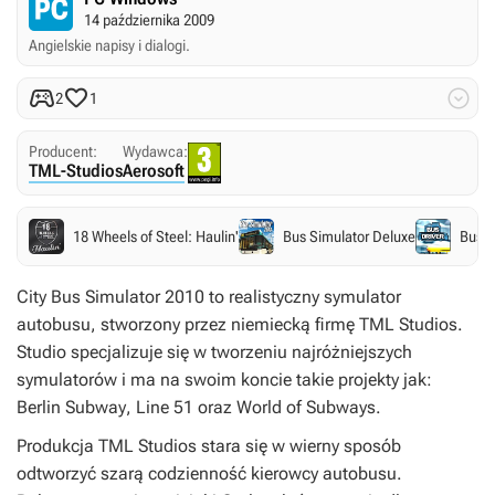
14 października 2009
Angielskie napisy i dialogi.



2
1
Producent:
Wydawca:
TML-Studios
Aerosoft
18 Wheels of Steel: Haulin'
Bus Simulator Deluxe
Bus D
City Bus Simulator 2010
to realistyczny symulator
autobusu, stworzony przez niemiecką firmę TML Studios.
Studio specjalizuje się w tworzeniu najróżniejszych
symulatorów i ma na swoim koncie takie projekty jak:
Berlin Subway
,
Line 51
oraz
World of Subways
.
Produkcja TML Studios stara się w wierny sposób
odtworzyć szarą codzienność kierowcy autobusu.