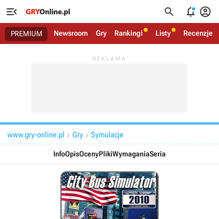




Newsroom
Gry
Rankingi
Listy
Recenzje
PREMIUM
www.gry-online.pl
Gry
Symulacje


Info
Opis
Oceny
Pliki
Wymagania
Seria