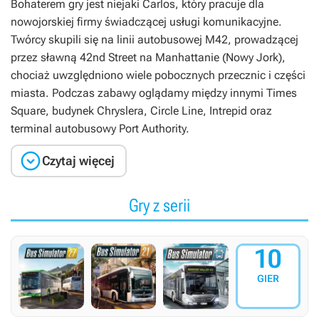
Bohaterem gry jest niejaki Carlos, który pracuje dla
nowojorskiej firmy świadczącej usługi komunikacyjne.
Twórcy skupili się na linii autobusowej M42, prowadzącej
przez sławną 42nd Street na Manhattanie (Nowy Jork),
chociaż uwzględniono wiele pobocznych przecznic i części
miasta. Podczas zabawy oglądamy między innymi Times
Square, budynek Chryslera, Circle Line, Intrepid oraz
terminal autobusowy Port Authority.

Czytaj więcej
Gry z serii
10
GIER