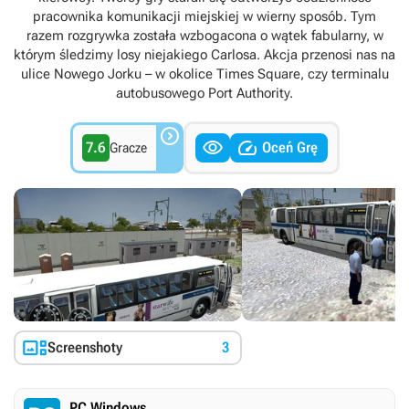
pracownika komunikacji miejskiej w wierny sposób. Tym
razem rozgrywka została wzbogacona o wątek fabularny, w
którym śledzimy losy niejakiego Carlosa. Akcja przenosi nas na
ulice Nowego Jorku – w okolice Times Square, czy terminalu
autobusowego Port Authority.



7.6
Oceń Grę
Gracze

Screenshoty
3
PC Windows