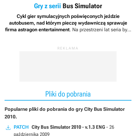
Gry z serii
Bus Simulator
Cykl gier symulacyjnych poświęconych jeździe
autobusem, nad którym pieczę wydawniczą sprawuje
firma astragon entertainment
. Na przestrzeni lat seria była
rozwijana przez różne studia deweloperskie, jak Ice Bytes,
Contendo Media, TML-Studios, Cabelas Games, stillalive
studios oraz polskie Simteract.
Pliki do pobrania
Popularne pliki do pobrania do gry City Bus Simulator
2010.
PATCH
City Bus Simulator 2010 - v.1.3 ENG
-
26
października 2009