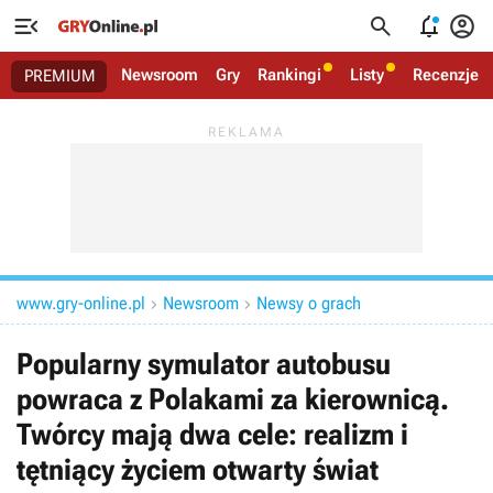




Newsroom
Gry
Rankingi
Listy
Recenzje
PREMIUM
www.gry-online.pl
Newsroom
Newsy o grach


Popularny symulator autobusu
powraca z Polakami za kierownicą.
Twórcy mają dwa cele: realizm i
tętniący życiem otwarty świat