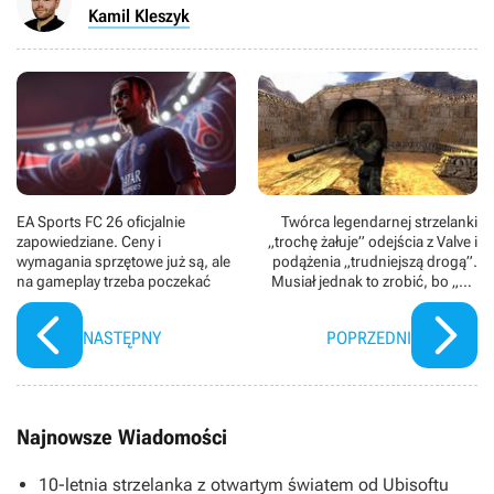
Kamil Kleszyk
EA Sports FC 26 oficjalnie
Twórca legendarnej strzelanki
zapowiedziane. Ceny i
„trochę żałuje” odejścia z Valve i
wymagania sprzętowe już są, ale
podążenia „trudniejszą drogą”.
na gameplay trzeba poczekać
Musiał jednak to zrobić, bo „CS
osiągnął szczyt”
NASTĘPNY
POPRZEDNI
Najnowsze Wiadomości
10-letnia strzelanka z otwartym światem od Ubisoftu