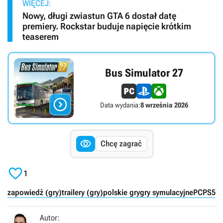
WIĘCEJ:
Nowy, długi zwiastun GTA 6 dostał datę
premiery. Rockstar buduje napięcie krótkim
teaserem
Bus Simulator 27

Data wydania:
8 września 2026

Chcę zagrać

1
zapowiedź (gry)
trailery (gry)
polskie gry
gry symulacyjne
PC
PS5
X
Autor: