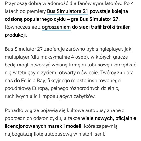
Przynoszę dobrą wiadomość dla fanów symulatorów. Po 4
latach od premiery
Bus Simulatora 21
powstaje kolejna
odsłoną popularnego cyklu – gra
Bus Simulator 27
.
Równocześnie z
ogłoszeniem
do sieci trafił krótki trailer
produkcji
.
Bus Simulator 27
zaoferuje zarówno tryb singleplayer, jak i
multiplayer (dla maksymalnie 4 osób), w których gracze
będą mogli stworzyć własną firmą autobusową i zarządzać
nią w tętniącym życiem, otwartym świecie. Twórcy zabiorą
nas do Felicia Bay, fikcyjnego miasta inspirowanego
południową Europą, pełnego różnorodnych dzielnic,
ruchliwych ulic i imponujących zabytków.
Ponadto w grze pojawią się kultowe autobusy znane z
poprzednich odsłon cyklu, a także
wiele nowych, oficjalnie
licencjonowanych marek i modeli
, które zapewnią
najbogatszą flotę autobusową w historii serii.