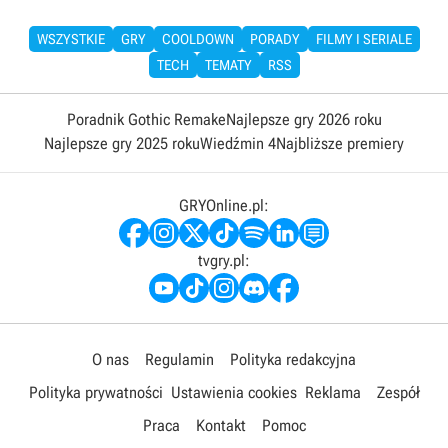
WSZYSTKIE
GRY
COOLDOWN
PORADY
FILMY I SERIALE
TECH
TEMATY
RSS
Poradnik Gothic Remake
Najlepsze gry 2026 roku
Najlepsze gry 2025 roku
Wiedźmin 4
Najbliższe premiery
GRYOnline.pl:
tvgry.pl:
O nas
Regulamin
Polityka redakcyjna
Polityka prywatności
Ustawienia cookies
Reklama
Zespół
Praca
Kontakt
Pomoc