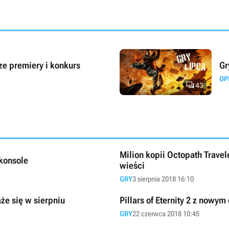
ze premiery i konkurs
Gr
OP

43
Milion kopii Octopath Traveler
 konsole
wieści
GRY
3 sierpnia 2018 16:10
aże się w sierpniu
Pillars of Eternity 2 z nowy
GRY
22 czerwca 2018 10:45