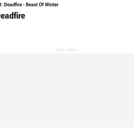
opcją aktywnej pauzy). W miarę wykon
II: Deadfire - Beast Of Winter
ucząc się nowych umiejętności i zdob
Deadfire