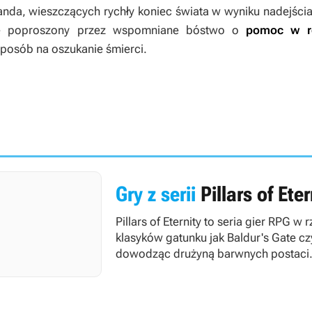
da, wieszczących rychły koniec świata w wyniku nadejści
aje poproszony przez wspomniane bóstwo o
pomoc w ro
 sposób na oszukanie śmierci.
Gry z serii
Pillars of Eter
Pillars of Eternity
to seria gier RPG w
klasyków gatunku jak
Baldur's Gate
cz
dowodząc drużyną barwnych postaci. 
można dowolnie dostosować na początk
wykreowany świat oferuje całe szeregi
niezależnymi. Nie zabrakło też oczywi