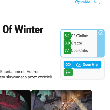
Wyszukiwarka gier
t Of Winter

8.1
GRYOnline
8.0
Gracze
7.1
OpenCritic


Oceń Grę

an Entertainment. Add-on
tu skrywanego przez czcicieli