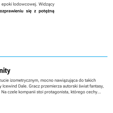
a epoki lodowcowej. Widzący
zprawieniu się z potężną
nity
 rzucie izometrycznym, mocno nawiązująca do takich
y
Icewind Dale
. Gracz przemierza autorski świat fantasy,
Na czele kompanii stoi protagonista, którego cechy
u zabawy. Bogaty w opisy i historie, starannie
 opcji dialogowych i możliwości interakcji z postaciami
ście walk, które toczone są w czasie rzeczywistym (z