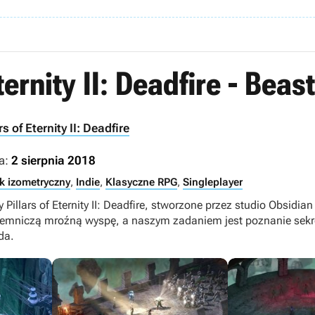
Eternity II: Deadfire - Beas
ars of Eternity II: Deadfire
a:
2 sierpnia 2018
k izometryczny
,
Indie
,
Klasyczne RPG
,
Singleplayer
 Pillars of Eternity II: Deadfire, stworzone przez studio Obsidi
jemniczą mroźną wyspę, a naszym zadaniem jest poznanie sekre
da.