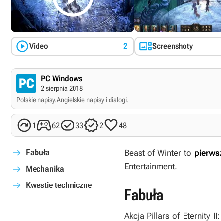


Video
2
Screenshoty
PC Windows
2 sierpnia 2018
Polskie napisy.
Angielskie napisy i dialogi.





1
62
33
2
48
Fabuła
Beast of Winter
to
pierws
Entertainment.
Mechanika
Kwestie techniczne
Fabuła
Akcja
Pillars of Eternity I