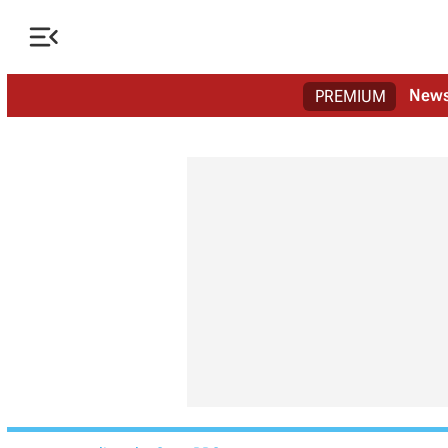

New
PREMIUM