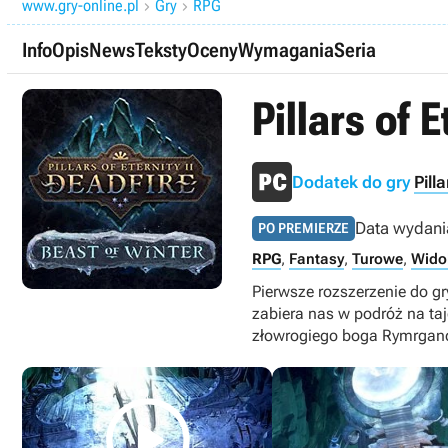
www.gry-online.pl
Gry
RPG


Info
Opis
News
Teksty
Oceny
Wymagania
Seria
Pillars of 
Dodatek do gry
Pill
Data wydani
PO PREMIERZE
RPG
,
Fantasy
,
Turowe
,
Wido
Pierwsze rozszerzenie do gry
zabiera nas w podróż na ta
złowrogiego boga Rymrgan
