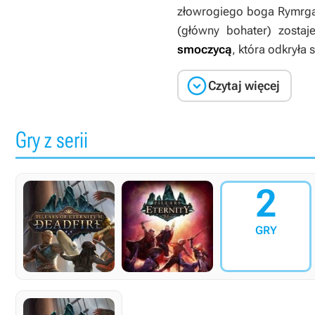
złowrogiego boga Rymrgan
(główny bohater) zost
smoczycą
, która odkryła

Czytaj więcej
Gry z serii
2
GRY