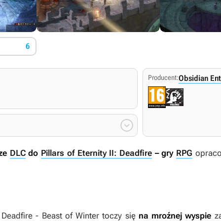
6
Producent:
Obsidian En

ze
DLC
do
Pillars of Eternity II: Deadfire
– gry
RPG
opraco
I: Deadfire - Beast of Winter
toczy się
na mroźnej wyspie
z