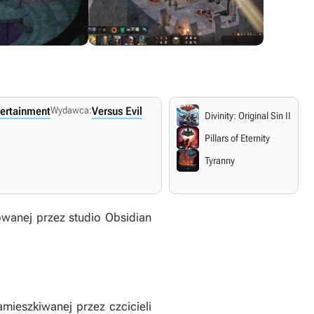
tertainment
Wydawca:
Versus Evil
Divinity: Original Sin II
Pillars of Eternity
Tyranny
wanej przez studio Obsidian
amieszkiwanej przez czcicieli