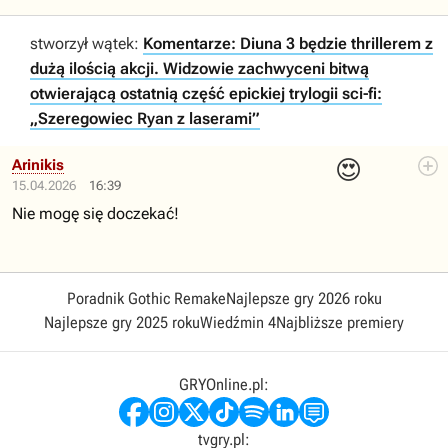
stworzył wątek:
Komentarze: Diuna 3 będzie thrillerem z
dużą ilością akcji. Widzowie zachwyceni bitwą
otwierającą ostatnią część epickiej trylogii sci-fi:
„Szeregowiec Ryan z laserami”
😍
Arinikis
15.04.2026
16:39
Nie mogę się doczekać!
Poradnik Gothic Remake
Najlepsze gry 2026 roku
Najlepsze gry 2025 roku
Wiedźmin 4
Najbliższe premiery
GRYOnline.pl:
tvgry.pl: