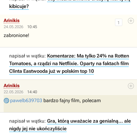
kibicuje?
Arinikis
1
24.05.2026
10:45
zabronione!
napisał w wątku:
Komentarze: Ma tylko 24% na Rotten
Tomatoes, a rządzi na Netflixie. Oparty na faktach film
Clinta Eastwooda już w polskim top 10
Arinikis
22.05.2026
14:40
pawelb639703
bardzo fajny film, polecam
napisał w wątku:
Gra, którą uważacie za genialną... ale
nigdy jej nie ukończyliście