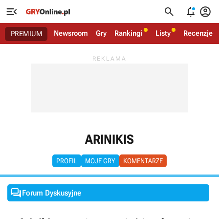




Newsroom
Gry
Rankingi
Listy
Recenzje
PREMIUM
ARINIKIS
PROFIL
MOJE GRY
KOMENTARZE

Forum Dyskusyjne