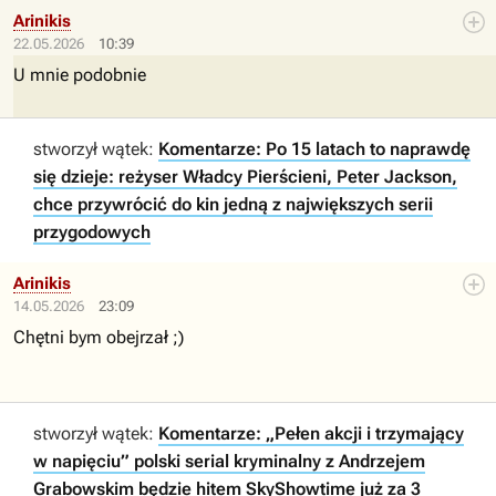
Arinikis
22.05.2026
10:39
U mnie podobnie
stworzył wątek:
Komentarze: Po 15 latach to naprawdę
się dzieje: reżyser Władcy Pierścieni, Peter Jackson,
chce przywrócić do kin jedną z największych serii
przygodowych
Arinikis
14.05.2026
23:09
Chętni bym obejrzał ;)
stworzył wątek:
Komentarze: „Pełen akcji i trzymający
w napięciu” polski serial kryminalny z Andrzejem
Grabowskim będzie hitem SkyShowtime już za 3