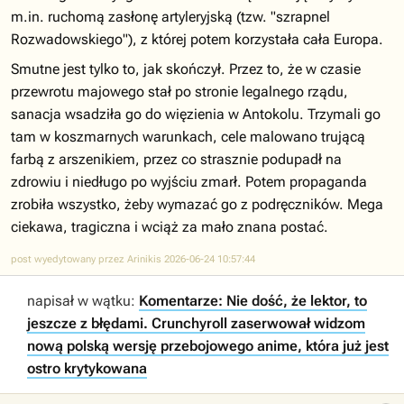
m.in. ruchomą zasłonę artyleryjską (tzw. "szrapnel
Rozwadowskiego"), z której potem korzystała cała Europa.
Smutne jest tylko to, jak skończył. Przez to, że w czasie
przewrotu majowego stał po stronie legalnego rządu,
sanacja wsadziła go do więzienia w Antokolu. Trzymali go
tam w koszmarnych warunkach, cele malowano trującą
farbą z arszenikiem, przez co strasznie podupadł na
zdrowiu i niedługo po wyjściu zmarł. Potem propaganda
zrobiła wszystko, żeby wymazać go z podręczników. Mega
ciekawa, tragiczna i wciąż za mało znana postać.
post wyedytowany przez Arinikis 2026-06-24 10:57:44
napisał w wątku:
Komentarze: Nie dość, że lektor, to
jeszcze z błędami. Crunchyroll zaserwował widzom
nową polską wersję przebojowego anime, która już jest
ostro krytykowana