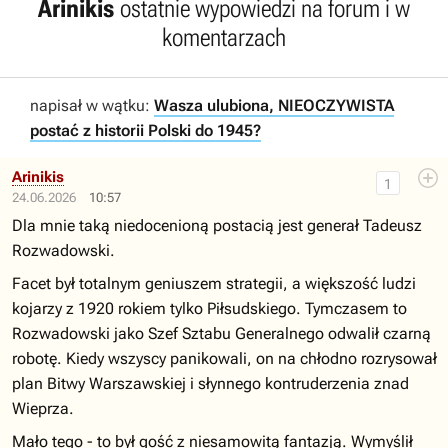
Arinikis
ostatnie wypowiedzi na forum i w
komentarzach
napisał w wątku:
Wasza ulubiona, NIEOCZYWISTA
postać z historii Polski do 1945?
Arinikis
1
24.06.2026
10:57
Dla mnie taką niedocenioną postacią jest generał Tadeusz
Rozwadowski.
Facet był totalnym geniuszem strategii, a większość ludzi
kojarzy z 1920 rokiem tylko Piłsudskiego. Tymczasem to
Rozwadowski jako Szef Sztabu Generalnego odwalił czarną
robotę. Kiedy wszyscy panikowali, on na chłodno rozrysował
plan Bitwy Warszawskiej i słynnego kontruderzenia znad
Wieprza.
Mało tego - to był gość z niesamowitą fantazją. Wymyślił