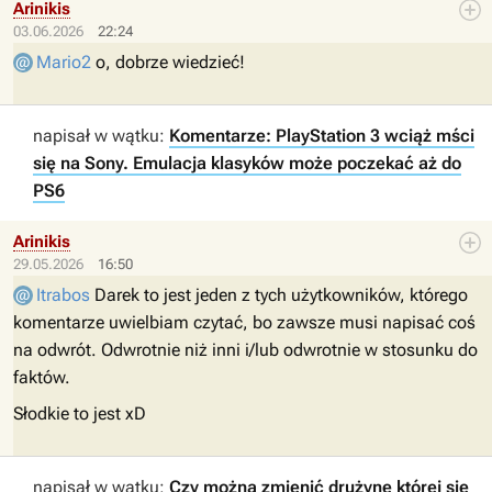
Arinikis
03.06.2026
22:24
Mario2
o, dobrze wiedzieć!
napisał w wątku:
Komentarze: PlayStation 3 wciąż mści
się na Sony. Emulacja klasyków może poczekać aż do
PS6
Arinikis
29.05.2026
16:50
Itrabos
Darek to jest jeden z tych użytkowników, którego
komentarze uwielbiam czytać, bo zawsze musi napisać coś
na odwrót. Odwrotnie niż inni i/lub odwrotnie w stosunku do
faktów.
Słodkie to jest xD
napisał w wątku:
Czy można zmienić drużynę której się