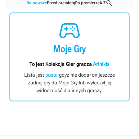

Najnowsze
Przed premierą
Po premierze
A-Z

Moje Gry
To jest Kolekcja Gier gracza
Arinikis
Lista jest
pusta
gdyż nie dodał on jeszcze
żadnej gry do Moje Gry lub wyłączył jej
widoczność dla innych graczy.