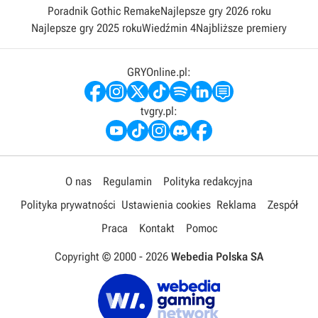
Poradnik Gothic Remake
Najlepsze gry 2026 roku
Najlepsze gry 2025 roku
Wiedźmin 4
Najbliższe premiery
GRYOnline.pl:
tvgry.pl:
O nas
Regulamin
Polityka redakcyjna
Polityka prywatności
Ustawienia cookies
Reklama
Zespół
Praca
Kontakt
Pomoc
Copyright © 2000 -
2026
Webedia Polska SA