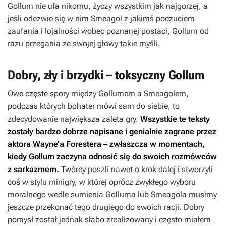
Gollum nie ufa nikomu, życzy wszystkim jak najgorzej, a
jeśli odezwie się w nim Smeagol z jakimś poczuciem
zaufania i lojalności wobec poznanej postaci, Gollum od
razu przegania ze swojej głowy takie myśli.
Dobry, zły i brzydki – toksyczny Gollum
Owe częste spory między Gollumem a Smeagolem,
podczas których bohater mówi sam do siebie, to
zdecydowanie największa zaleta gry.
Wszystkie te teksty
zostały bardzo dobrze napisane i genialnie zagrane przez
aktora Wayne’a Forestera – zwłaszcza w momentach,
kiedy Gollum zaczyna odnosić się do swoich rozmówców
z sarkazmem.
Twórcy poszli nawet o krok dalej i stworzyli
coś w stylu minigry, w której oprócz zwykłego wyboru
moralnego wedle sumienia Golluma lub Smeagola musimy
jeszcze przekonać tego drugiego do swoich racji. Dobry
pomysł został jednak słabo zrealizowany i często miałem