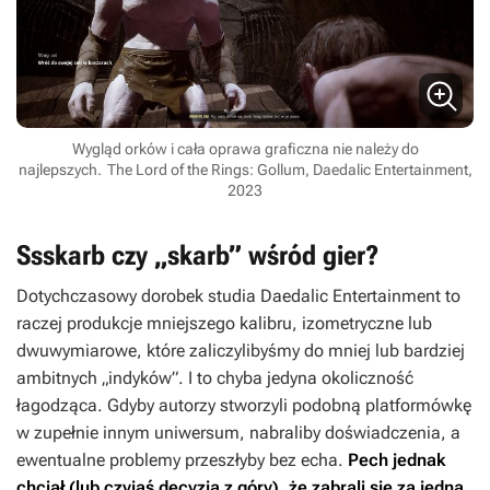
Wygląd orków i cała oprawa graficzna nie należy do
najlepszych.
The Lord of the Rings: Gollum, Daedalic Entertainment,
2023
Ssskarb czy „skarb” wśród gier?
Dotychczasowy dorobek studia Daedalic Entertainment to
raczej produkcje mniejszego kalibru, izometryczne lub
dwuwymiarowe, które zaliczylibyśmy do mniej lub bardziej
ambitnych „indyków”. I to chyba jedyna okoliczność
łagodząca. Gdyby autorzy stworzyli podobną platformówkę
w zupełnie innym uniwersum, nabraliby doświadczenia, a
ewentualne problemy przeszłyby bez echa.
Pech jednak
chciał (lub czyjaś decyzja z góry), że zabrali się za jedną