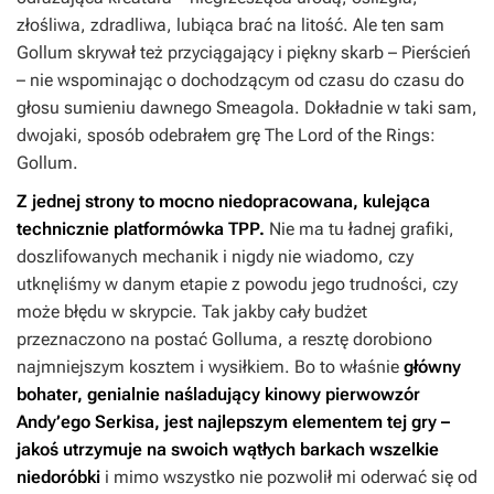
złośliwa, zdradliwa, lubiąca brać na litość. Ale ten sam
Gollum skrywał też przyciągający i piękny skarb – Pierścień
– nie wspominając o dochodzącym od czasu do czasu do
głosu sumieniu dawnego Smeagola. Dokładnie w taki sam,
dwojaki, sposób odebrałem grę
The Lord of the Rings:
Gollum
.
Z jednej strony to mocno niedopracowana, kulejąca
technicznie platformówka TPP.
Nie ma tu ładnej grafiki,
doszlifowanych mechanik i nigdy nie wiadomo, czy
utknęliśmy w danym etapie z powodu jego trudności, czy
może błędu w skrypcie. Tak jakby cały budżet
przeznaczono na postać Golluma, a resztę dorobiono
najmniejszym kosztem i wysiłkiem. Bo to właśnie
główny
bohater, genialnie naśladujący kinowy pierwowzór
Andy’ego Serkisa, jest najlepszym elementem tej gry –
jakoś utrzymuje na swoich wątłych barkach wszelkie
niedoróbki
i mimo wszystko nie pozwolił mi oderwać się od