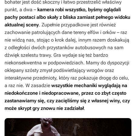
bohater jest dość skoczny i łatwo przestrzelić właściwy
punkt, a dwa –
kamera robi wszystko, byśmy oglądali
pachy postaci albo skały z bliska zamiast pełnego widoku
aktualnej sceny
. Zupełnie przypadkowe jest również
zachowanie patrolujących dane tereny elfów i orków – raz
nie widzą nas, stojąc o krok dalej, innym razem doskakują
z odległości dwóch przystanków autobusowych na sam
dźwięk szelestu trawy. Gra wydaje się też bardzo
niekonsekwentna w podpowiedziach. Mamy do dyspozycji
oklepany szósty zmysł podświetlający wrogów oraz
interaktywne przedmioty, który raz pokazuje drogę do celu,
a raz nie. W zasadzie
wszystkie mechaniki wyglądają na
niedokończone i niedopracowane, przez co zbyt często
zastanawiamy się, czy zacięliśmy się z własnej winy, czy
może skrypt gry znowu nie zadziałał
.