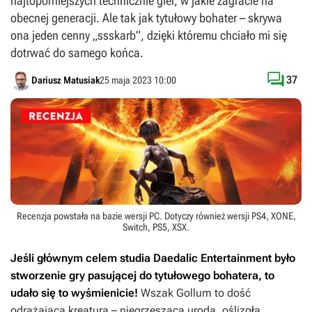
najtoporniejszych technicznie gier, w jakie zagracie na
obecnej generacji. Ale tak jak tytułowy bohater – skrywa
ona jeden cenny „ssskarb”, dzięki któremu chciało mi się
dotrwać do samego końca.

37
Dariusz Matusiak
25 maja 2023 10:00
Recenzja powstała na bazie wersji
PC
. Dotyczy również wersji
PS4
,
XONE
,
Switch
,
PS5
,
XSX
.
Jeśli głównym celem studia Daedalic Entertainment było
stworzenie gry pasującej do tytułowego bohatera, to
udało się to wyśmienicie!
Wszak Gollum to dość
odrażająca kreatura – niegrzesząca urodą, oślizgła,