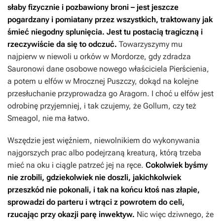
słaby fizycznie i pozbawiony broni – jest jeszcze
pogardzany i pomiatany przez wszystkich, traktowany jak
śmieć niegodny splunięcia. Jest tu postacią tragiczną i
rzeczywiście da się to odczuć.
Towarzyszymy mu
najpierw w niewoli u orków w Mordorze, gdy zdradza
Sauronowi dane osobowe nowego właściciela Pierścienia,
a potem u elfów w Mrocznej Puszczy, dokąd na kolejne
przesłuchanie przyprowadza go Aragorn. I choć u elfów jest
odrobinę przyjemniej, i tak czujemy, że Gollum, czy też
Smeagol, nie ma łatwo.
Wszędzie jest więźniem, niewolnikiem do wykonywania
najgorszych prac albo podejrzaną kreaturą, którą trzeba
mieć na oku i ciągle patrzeć jej na ręce.
Cokolwiek byśmy
nie zrobili, gdziekolwiek nie doszli, jakichkolwiek
przeszkód nie pokonali, i tak na końcu ktoś nas złapie,
sprowadzi do parteru i wtrąci z powrotem do celi,
rzucając przy okazji parę inwektyw.
Nic więc dziwnego, że