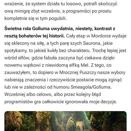
wrażenie, że system działa tu losowo, potrafi skończyć
ową minigrę zbyt wcześnie, a programiści po prostu
kompletnie się w tym pogubili.
Świetna rola Golluma uwydatnia, niestety, kontrast z
resztą bohaterów tej historii.
Cały etap w Mordorze wydaje
się sklecony na siłę, a tych parę szych Saurona, jakie
spotykamy, to jakieś kukły bez charakteru. Trochę lepiej jest
wśród elfów, gdzie fabuła zaczyna być ciekawa dzięki
nowemu wątkowi z niewidomą elfką Mel. Z tego, co
zauważyłem, to dopiero w Mrocznej Puszczy nasze wybory
nabierają znaczenia i rzeczywiście postacie mogą zginąć
lub nie w zależności od humoru Smeagola/Golluma.
Wcześniej albo celowo, albo przez kolejny błąd
programistów gra całkowicie ignorowała moje decyzje.