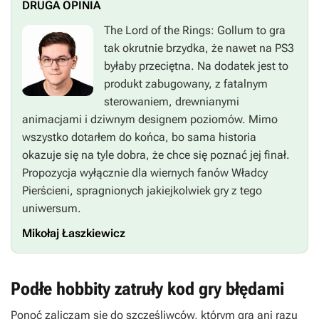
DRUGA OPINIA
The Lord of the Rings: Gollum
to gra
tak okrutnie brzydka, że nawet na PS3
byłaby przeciętna. Na dodatek jest to
produkt zabugowany, z fatalnym
sterowaniem, drewnianymi
animacjami i dziwnym designem poziomów. Mimo
wszystko dotarłem do końca, bo sama historia
okazuje się na tyle dobra, że chce się poznać jej finał.
Propozycja wyłącznie dla wiernych fanów
Władcy
Pierścieni
, spragnionych jakiejkolwiek gry z tego
uniwersum.
Mikołaj Łaszkiewicz
Podłe hobbity zatruły kod gry błędami
Ponoć zaliczam się do szczęśliwców, którym gra ani razu