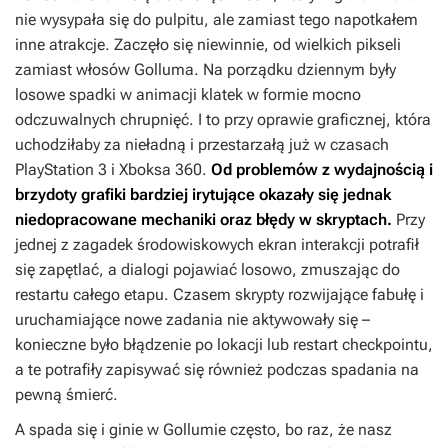
nie wysypała się do pulpitu, ale zamiast tego napotkałem
inne atrakcje. Zaczęło się niewinnie, od wielkich pikseli
zamiast włosów Golluma. Na porządku dziennym były
losowe spadki w animacji klatek w formie mocno
odczuwalnych chrupnięć. I to przy oprawie graficznej, która
uchodziłaby za nieładną i przestarzałą już w czasach
PlayStation 3 i Xboksa 360.
Od problemów z wydajnością i
brzydoty grafiki bardziej irytujące okazały się jednak
niedopracowane mechaniki oraz błędy w skryptach.
Przy
jednej z zagadek środowiskowych ekran interakcji potrafił
się zapętlać, a dialogi pojawiać losowo, zmuszając do
restartu całego etapu. Czasem skrypty rozwijające fabułę i
uruchamiające nowe zadania nie aktywowały się –
konieczne było błądzenie po lokacji lub restart checkpointu,
a te potrafiły zapisywać się również podczas spadania na
pewną śmierć.
A spada się i ginie w
Gollumie
często, bo raz, że nasz