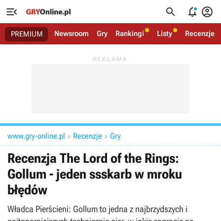




Newsroom
Gry
Rankingi
Listy
Recenzje
PREMIUM
www.gry-online.pl
Recenzje
Gry


Recenzja The Lord of the Rings:
Gollum - jeden ssskarb w mroku
błędów
Władca Pierścieni: Gollum to jedna z najbrzydszych i