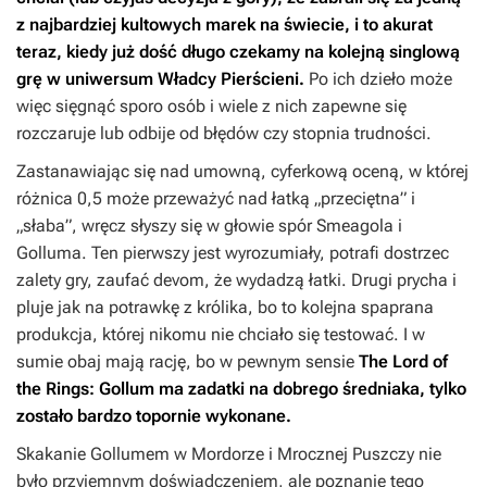
z najbardziej kultowych marek na świecie, i to akurat
teraz, kiedy już dość długo czekamy na kolejną singlową
grę w uniwersum
Władcy Pierścieni
.
Po ich dzieło może
więc sięgnąć sporo osób i wiele z nich zapewne się
rozczaruje lub odbije od błędów czy stopnia trudności.
Zastanawiając się nad umowną, cyferkową oceną, w której
różnica 0,5 może przeważyć nad łatką „przeciętna” i
„słaba”, wręcz słyszy się w głowie spór Smeagola i
Golluma. Ten pierwszy jest wyrozumiały, potrafi dostrzec
zalety gry, zaufać devom, że wydadzą łatki. Drugi prycha i
pluje jak na potrawkę z królika, bo to kolejna spaprana
produkcja, której nikomu nie chciało się testować. I w
sumie obaj mają rację, bo w pewnym sensie
The Lord of
the Rings: Gollum
ma zadatki na dobrego średniaka, tylko
zostało bardzo topornie wykonane.
Skakanie Gollumem w Mordorze i Mrocznej Puszczy nie
było przyjemnym doświadczeniem, ale poznanie tego