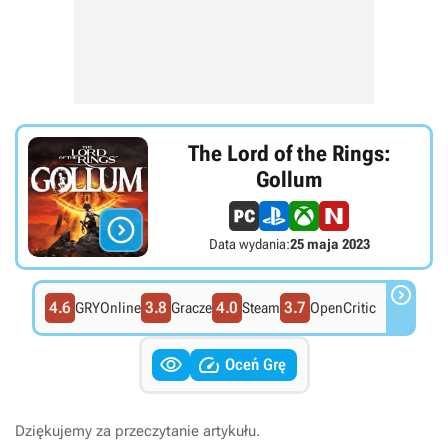
The Lord of the Rings:
Gollum

Data wydania:
25 maja 2023

4.6
3.8
4.0
3.7
GRYOnline
Gracze
Steam
OpenCritic


Oceń Grę
Dziękujemy za przeczytanie artykułu.